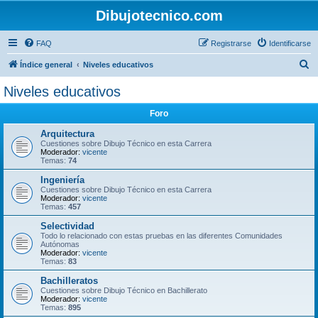
Dibujotecnico.com
FAQ
Registrarse
Identificarse
B
Índice general
Niveles educativos
u
Niveles educativos
s
Foro
c
a
Arquitectura
Cuestiones sobre Dibujo Técnico en esta Carrera
r
Moderador:
vicente
Temas:
74
Ingeniería
Cuestiones sobre Dibujo Técnico en esta Carrera
Moderador:
vicente
Temas:
457
Selectividad
Todo lo relacionado con estas pruebas en las diferentes Comunidades
Autónomas
Moderador:
vicente
Temas:
83
Bachilleratos
Cuestiones sobre Dibujo Técnico en Bachillerato
Moderador:
vicente
Temas:
895