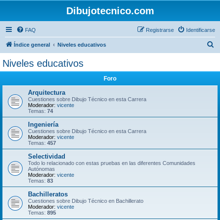
Dibujotecnico.com
FAQ
Registrarse
Identificarse
B
Índice general
Niveles educativos
u
Niveles educativos
s
Foro
c
a
Arquitectura
Cuestiones sobre Dibujo Técnico en esta Carrera
r
Moderador:
vicente
Temas:
74
Ingeniería
Cuestiones sobre Dibujo Técnico en esta Carrera
Moderador:
vicente
Temas:
457
Selectividad
Todo lo relacionado con estas pruebas en las diferentes Comunidades
Autónomas
Moderador:
vicente
Temas:
83
Bachilleratos
Cuestiones sobre Dibujo Técnico en Bachillerato
Moderador:
vicente
Temas:
895