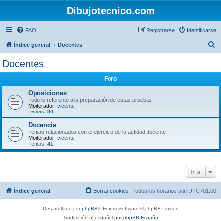
Dibujotecnico.com
FAQ
Registrarse
Identificarse
B
Índice general
Docentes
u
Docentes
s
Foro
c
a
Oposiciones
Todo lo referente a la preparación de estas pruebas
r
Moderador:
vicente
Temas:
84
Docencia
Temas relacionados con el ejercicio de la actidad docente
Moderador:
vicente
Temas:
41
Ir a
Índice general
Borrar cookies
Todos los horarios son
UTC+01:00
Desarrollado por
phpBB
® Forum Software © phpBB Limited
Traducción al español por
phpBB España