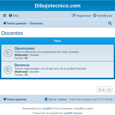
Dibujotecnico.com
FAQ
Registrarse
Identificarse
B
Índice general
Docentes
u
Docentes
s
Foro
c
a
Oposiciones
Todo lo referente a la preparación de estas pruebas
r
Moderador:
vicente
Temas:
84
Docencia
Temas relacionados con el ejercicio de la actidad docente
Moderador:
vicente
Temas:
41
Ir a
Índice general
Borrar cookies
Todos los horarios son
UTC+01:00
Desarrollado por
phpBB
® Forum Software © phpBB Limited
Traducción al español por
phpBB España