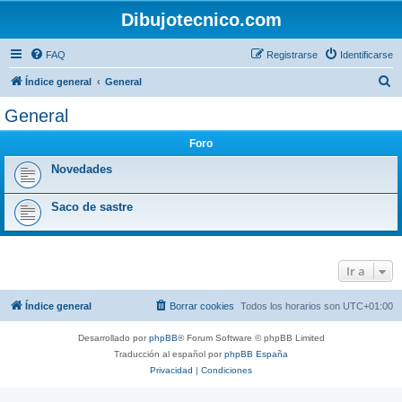
Dibujotecnico.com
FAQ
Registrarse
Identificarse
B
Índice general
General
u
General
s
Foro
c
a
Novedades
r
Saco de sastre
Ir a
Índice general
Borrar cookies
Todos los horarios son
UTC+01:00
Desarrollado por
phpBB
® Forum Software © phpBB Limited
Traducción al español por
phpBB España
Privacidad
|
Condiciones