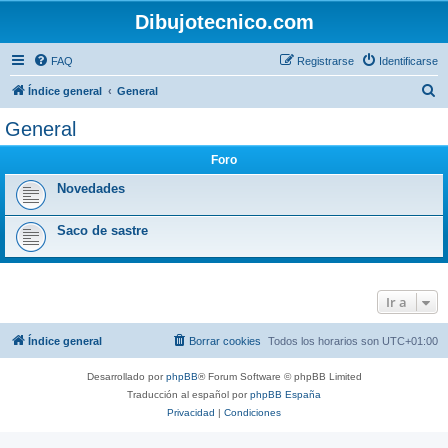
Dibujotecnico.com
FAQ
Registrarse
Identificarse
B
Índice general
General
u
General
s
Foro
c
a
Novedades
r
Saco de sastre
Ir a
Índice general
Borrar cookies
Todos los horarios son
UTC+01:00
Desarrollado por
phpBB
® Forum Software © phpBB Limited
Traducción al español por
phpBB España
Privacidad
|
Condiciones