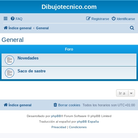
Dibujotecnico.com
FAQ
Registrarse
Identificarse
B
Índice general
General
u
General
s
Foro
c
a
Novedades
r
Saco de sastre
Ir a
Índice general
Borrar cookies
Todos los horarios son
UTC+01:00
Desarrollado por
phpBB
® Forum Software © phpBB Limited
Traducción al español por
phpBB España
Privacidad
|
Condiciones