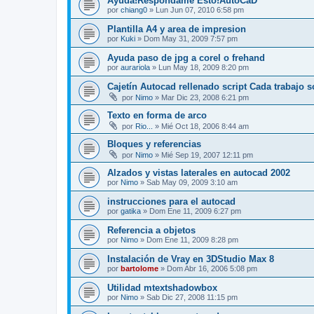
Ayuda!Respondame Esto!AutoCaD
por
chiang0
»
Lun Jun 07, 2010 6:58 pm
Plantilla A4 y area de impresion
por
Kuki
»
Dom May 31, 2009 7:57 pm
Ayuda paso de jpg a corel o frehand
por
aurariola
»
Lun May 18, 2009 8:20 pm
Cajetín Autocad rellenado script Cada trabajo s
por
Nimo
»
Mar Dic 23, 2008 6:21 pm
Texto en forma de arco
por
Rio...
»
Mié Oct 18, 2006 8:44 am
Bloques y referencias
por
Nimo
»
Mié Sep 19, 2007 12:11 pm
Alzados y vistas laterales en autocad 2002
por
Nimo
»
Sab May 09, 2009 3:10 am
instrucciones para el autocad
por
gatika
»
Dom Ene 11, 2009 6:27 pm
Referencia a objetos
por
Nimo
»
Dom Ene 11, 2009 8:28 pm
Instalación de Vray en 3DStudio Max 8
por
bartolome
»
Dom Abr 16, 2006 5:08 pm
Utilidad mtextshadowbox
por
Nimo
»
Sab Dic 27, 2008 11:15 pm