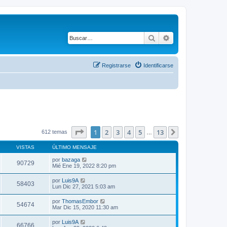
Buscar
Búsqueda avanza
Registrarse
Identificarse
Página
1
de
13
1
2
3
4
5
13
Siguiente
612 temas
…
VISTAS
ÚLTIMO MENSAJE
por
bazaga
90729
Mié Ene 19, 2022 8:20 pm
por
Luis9A
58403
Lun Dic 27, 2021 5:03 am
por
ThomasEmbor
54674
Mar Dic 15, 2020 11:30 am
por
Luis9A
66766