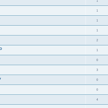
1
1
1
1
2
TO
1
0
3
r
0
0
4