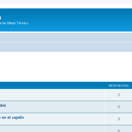
m
a de Dibujo Técnico
queda avanzada
RESPUESTAS
2
idez
5
en el cajetín
3
0