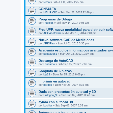
por
Nimo
»
Sab Jul 11, 2015 4:25 am
CONSULTA
por
MAURICIO
»
Sab Mar 21, 2015 12:46 pm
Programas de Dibujo
por
Rubi555
»
Mié May 14, 2014 9:03 am
Free UPP, nueva modalidad para distribuir soft
por
ACCAsoftware
»
Mié Mar 19, 2014 6:40 pm
Nuevo software CAD de Mediciones
por
ARKIPlan
»
Lun Jul 01, 2013 3:35 pm
Academia estudios informaticos avanzados w
por
sebax1981
»
Mar Oct 23, 2012 12:07 pm
Descarga de AutoCAD
por
Laurismo
»
Sab Sep 15, 2012 12:06 pm
Conjunto de 6 piezas
por
kip13
»
Dom Jul 15, 2012 8:08 pm
Imprimir en autocad
por
bardok
»
Dom Nov 25, 2007 6:15 pm
Duda con presentación autocad y 3D
por
Erdogan_90
»
Sab Jun 02, 2012 11:43 am
ayuda con autocad 3d
por
koshita
»
Sab Sep 08, 2007 6:35 am
Animacion de tornillo y tuerca