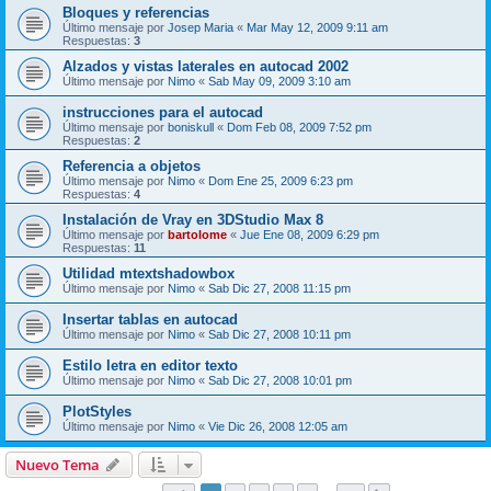
Bloques y referencias
Último mensaje por
Josep Maria
«
Mar May 12, 2009 9:11 am
Respuestas:
3
Alzados y vistas laterales en autocad 2002
Último mensaje por
Nimo
«
Sab May 09, 2009 3:10 am
instrucciones para el autocad
Último mensaje por
boniskull
«
Dom Feb 08, 2009 7:52 pm
Respuestas:
2
Referencia a objetos
Último mensaje por
Nimo
«
Dom Ene 25, 2009 6:23 pm
Respuestas:
4
Instalación de Vray en 3DStudio Max 8
Último mensaje por
bartolome
«
Jue Ene 08, 2009 6:29 pm
Respuestas:
11
Utilidad mtextshadowbox
Último mensaje por
Nimo
«
Sab Dic 27, 2008 11:15 pm
Insertar tablas en autocad
Último mensaje por
Nimo
«
Sab Dic 27, 2008 10:11 pm
Estilo letra en editor texto
Último mensaje por
Nimo
«
Sab Dic 27, 2008 10:01 pm
PlotStyles
Último mensaje por
Nimo
«
Vie Dic 26, 2008 12:05 am
Nuevo Tema