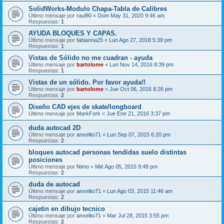
SolidWorks-Modulo Chapa-Tabla de Calibres
Último mensaje por
raul90
«
Dom May 31, 2020 9:46 am
Respuestas:
1
AYUDA BLOQUES Y CAPAS.
Último mensaje por
fabianna25
«
Lun Ago 27, 2018 5:39 pm
Respuestas:
1
Vistas de Sólido no me cuadran - ayuda
Último mensaje por
bartolome
«
Lun Nov 14, 2016 8:39 pm
Respuestas:
1
Vistas de un sólido. Por favor ayuda!!
Último mensaje por
bartolome
«
Jue Oct 06, 2016 8:26 pm
Respuestas:
2
Diseño CAD ejes de skate/longboard
Último mensaje por
MarkFork
«
Jue Ene 21, 2016 3:37 pm
duda autocad 2D
Último mensaje por
anxelito71
«
Lun Sep 07, 2015 6:20 pm
Respuestas:
2
bloques autocad personas tendidas suelo distintas
posiciones
Último mensaje por
Nimo
«
Mié Ago 05, 2015 9:48 pm
Respuestas:
2
duda de autocad
Último mensaje por
anxelito71
«
Lun Ago 03, 2015 11:46 am
Respuestas:
2
cajetin en dibujo tecnico
Último mensaje por
anxelito71
«
Mar Jul 28, 2015 3:55 pm
Respuestas:
2