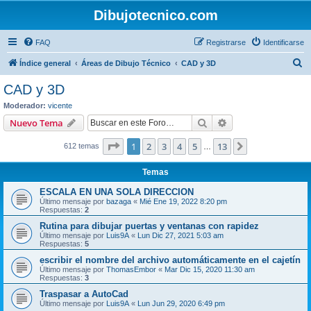
Dibujotecnico.com
FAQ
Registrarse
Identificarse
B
Índice general
Áreas de Dibujo Técnico
CAD y 3D
u
CAD y 3D
s
Moderador:
vicente
c
Buscar
Búsqueda avanzad
Nuevo Tema
a
Página
1
de
13
1
2
3
4
5
13
Siguiente
612 temas
r
…
Temas
ESCALA EN UNA SOLA DIRECCION
Último mensaje por
bazaga
«
Mié Ene 19, 2022 8:20 pm
Respuestas:
2
Rutina para dibujar puertas y ventanas con rapidez
Último mensaje por
Luis9A
«
Lun Dic 27, 2021 5:03 am
Respuestas:
5
escribir el nombre del archivo automáticamente en el cajetín
Último mensaje por
ThomasEmbor
«
Mar Dic 15, 2020 11:30 am
Respuestas:
3
Traspasar a AutoCad
Último mensaje por
Luis9A
«
Lun Jun 29, 2020 6:49 pm