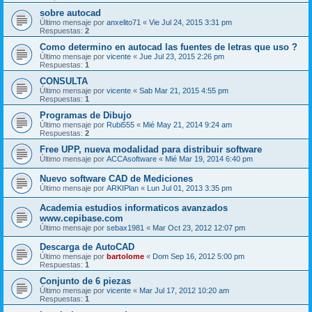
sobre autocad
Último mensaje por
anxelito71
«
Vie Jul 24, 2015 3:31 pm
Respuestas:
2
Como determino en autocad las fuentes de letras que uso ?
Último mensaje por
vicente
«
Jue Jul 23, 2015 2:26 pm
Respuestas:
1
CONSULTA
Último mensaje por
vicente
«
Sab Mar 21, 2015 4:55 pm
Respuestas:
1
Programas de Dibujo
Último mensaje por
Rubi555
«
Mié May 21, 2014 9:24 am
Respuestas:
2
Free UPP, nueva modalidad para distribuir software
Último mensaje por
ACCAsoftware
«
Mié Mar 19, 2014 6:40 pm
Nuevo software CAD de Mediciones
Último mensaje por
ARKIPlan
«
Lun Jul 01, 2013 3:35 pm
Academia estudios informaticos avanzados
www.cepibase.com
Último mensaje por
sebax1981
«
Mar Oct 23, 2012 12:07 pm
Descarga de AutoCAD
Último mensaje por
bartolome
«
Dom Sep 16, 2012 5:00 pm
Respuestas:
1
Conjunto de 6 piezas
Último mensaje por
vicente
«
Mar Jul 17, 2012 10:20 am
Respuestas:
1