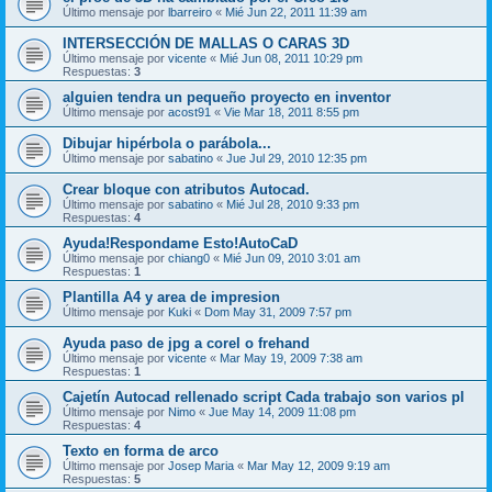
Último mensaje por
lbarreiro
«
Mié Jun 22, 2011 11:39 am
INTERSECCIÓN DE MALLAS O CARAS 3D
Último mensaje por
vicente
«
Mié Jun 08, 2011 10:29 pm
Respuestas:
3
alguien tendra un pequeño proyecto en inventor
Último mensaje por
acost91
«
Vie Mar 18, 2011 8:55 pm
Dibujar hipérbola o parábola...
Último mensaje por
sabatino
«
Jue Jul 29, 2010 12:35 pm
Crear bloque con atributos Autocad.
Último mensaje por
sabatino
«
Mié Jul 28, 2010 9:33 pm
Respuestas:
4
Ayuda!Respondame Esto!AutoCaD
Último mensaje por
chiang0
«
Mié Jun 09, 2010 3:01 am
Respuestas:
1
Plantilla A4 y area de impresion
Último mensaje por
Kuki
«
Dom May 31, 2009 7:57 pm
Ayuda paso de jpg a corel o frehand
Último mensaje por
vicente
«
Mar May 19, 2009 7:38 am
Respuestas:
1
Cajetín Autocad rellenado script Cada trabajo son varios pl
Último mensaje por
Nimo
«
Jue May 14, 2009 11:08 pm
Respuestas:
4
Texto en forma de arco
Último mensaje por
Josep Maria
«
Mar May 12, 2009 9:19 am
Respuestas:
5