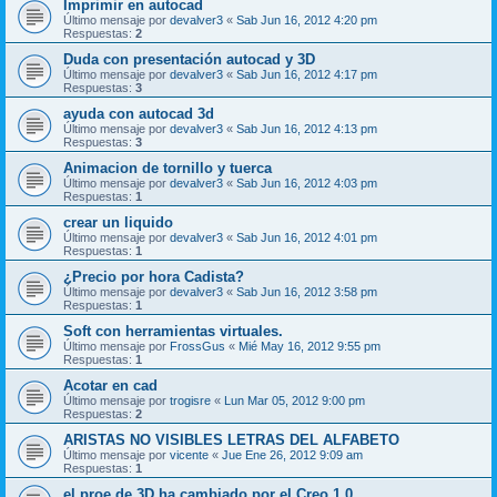
Imprimir en autocad
Último mensaje por
devalver3
«
Sab Jun 16, 2012 4:20 pm
Respuestas:
2
Duda con presentación autocad y 3D
Último mensaje por
devalver3
«
Sab Jun 16, 2012 4:17 pm
Respuestas:
3
ayuda con autocad 3d
Último mensaje por
devalver3
«
Sab Jun 16, 2012 4:13 pm
Respuestas:
3
Animacion de tornillo y tuerca
Último mensaje por
devalver3
«
Sab Jun 16, 2012 4:03 pm
Respuestas:
1
crear un liquido
Último mensaje por
devalver3
«
Sab Jun 16, 2012 4:01 pm
Respuestas:
1
¿Precio por hora Cadista?
Último mensaje por
devalver3
«
Sab Jun 16, 2012 3:58 pm
Respuestas:
1
Soft con herramientas virtuales.
Último mensaje por
FrossGus
«
Mié May 16, 2012 9:55 pm
Respuestas:
1
Acotar en cad
Último mensaje por
trogisre
«
Lun Mar 05, 2012 9:00 pm
Respuestas:
2
ARISTAS NO VISIBLES LETRAS DEL ALFABETO
Último mensaje por
vicente
«
Jue Ene 26, 2012 9:09 am
Respuestas:
1
el proe de 3D ha cambiado por el Creo 1.0