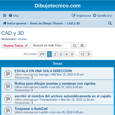
Dibujotecnico.com
FAQ
Registrarse
Identificarse
B
Índice general
Áreas de Dibujo Técnico
CAD y 3D
u
CAD y 3D
s
Moderador:
vicente
c
Buscar
Búsqueda avanzad
Nuevo Tema
a
Página
1
de
13
1
2
3
4
5
13
Siguiente
612 temas
r
…
Temas
ESCALA EN UNA SOLA DIRECCION
Último mensaje por
bazaga
«
Mié Ene 19, 2022 8:20 pm
Respuestas:
2
Rutina para dibujar puertas y ventanas con rapidez
Último mensaje por
Luis9A
«
Lun Dic 27, 2021 5:03 am
Respuestas:
5
escribir el nombre del archivo automáticamente en el cajetín
Último mensaje por
ThomasEmbor
«
Mar Dic 15, 2020 11:30 am
Respuestas:
3
Traspasar a AutoCad
Último mensaje por
Luis9A
«
Lun Jun 29, 2020 6:49 pm