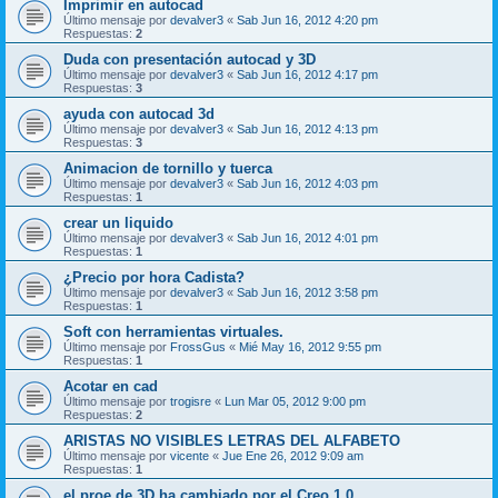
Imprimir en autocad
Último mensaje por
devalver3
«
Sab Jun 16, 2012 4:20 pm
Respuestas:
2
Duda con presentación autocad y 3D
Último mensaje por
devalver3
«
Sab Jun 16, 2012 4:17 pm
Respuestas:
3
ayuda con autocad 3d
Último mensaje por
devalver3
«
Sab Jun 16, 2012 4:13 pm
Respuestas:
3
Animacion de tornillo y tuerca
Último mensaje por
devalver3
«
Sab Jun 16, 2012 4:03 pm
Respuestas:
1
crear un liquido
Último mensaje por
devalver3
«
Sab Jun 16, 2012 4:01 pm
Respuestas:
1
¿Precio por hora Cadista?
Último mensaje por
devalver3
«
Sab Jun 16, 2012 3:58 pm
Respuestas:
1
Soft con herramientas virtuales.
Último mensaje por
FrossGus
«
Mié May 16, 2012 9:55 pm
Respuestas:
1
Acotar en cad
Último mensaje por
trogisre
«
Lun Mar 05, 2012 9:00 pm
Respuestas:
2
ARISTAS NO VISIBLES LETRAS DEL ALFABETO
Último mensaje por
vicente
«
Jue Ene 26, 2012 9:09 am
Respuestas:
1
el proe de 3D ha cambiado por el Creo 1.0