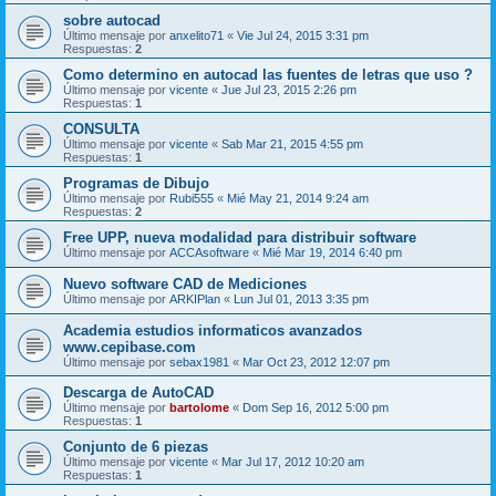
sobre autocad
Último mensaje por
anxelito71
«
Vie Jul 24, 2015 3:31 pm
Respuestas:
2
Como determino en autocad las fuentes de letras que uso ?
Último mensaje por
vicente
«
Jue Jul 23, 2015 2:26 pm
Respuestas:
1
CONSULTA
Último mensaje por
vicente
«
Sab Mar 21, 2015 4:55 pm
Respuestas:
1
Programas de Dibujo
Último mensaje por
Rubi555
«
Mié May 21, 2014 9:24 am
Respuestas:
2
Free UPP, nueva modalidad para distribuir software
Último mensaje por
ACCAsoftware
«
Mié Mar 19, 2014 6:40 pm
Nuevo software CAD de Mediciones
Último mensaje por
ARKIPlan
«
Lun Jul 01, 2013 3:35 pm
Academia estudios informaticos avanzados
www.cepibase.com
Último mensaje por
sebax1981
«
Mar Oct 23, 2012 12:07 pm
Descarga de AutoCAD
Último mensaje por
bartolome
«
Dom Sep 16, 2012 5:00 pm
Respuestas:
1
Conjunto de 6 piezas
Último mensaje por
vicente
«
Mar Jul 17, 2012 10:20 am
Respuestas:
1