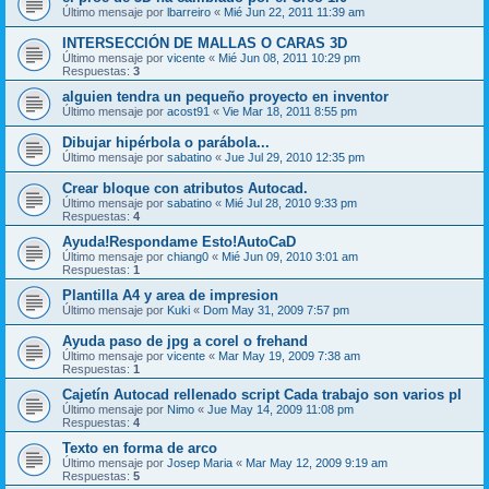
Último mensaje por
lbarreiro
«
Mié Jun 22, 2011 11:39 am
INTERSECCIÓN DE MALLAS O CARAS 3D
Último mensaje por
vicente
«
Mié Jun 08, 2011 10:29 pm
Respuestas:
3
alguien tendra un pequeño proyecto en inventor
Último mensaje por
acost91
«
Vie Mar 18, 2011 8:55 pm
Dibujar hipérbola o parábola...
Último mensaje por
sabatino
«
Jue Jul 29, 2010 12:35 pm
Crear bloque con atributos Autocad.
Último mensaje por
sabatino
«
Mié Jul 28, 2010 9:33 pm
Respuestas:
4
Ayuda!Respondame Esto!AutoCaD
Último mensaje por
chiang0
«
Mié Jun 09, 2010 3:01 am
Respuestas:
1
Plantilla A4 y area de impresion
Último mensaje por
Kuki
«
Dom May 31, 2009 7:57 pm
Ayuda paso de jpg a corel o frehand
Último mensaje por
vicente
«
Mar May 19, 2009 7:38 am
Respuestas:
1
Cajetín Autocad rellenado script Cada trabajo son varios pl
Último mensaje por
Nimo
«
Jue May 14, 2009 11:08 pm
Respuestas:
4
Texto en forma de arco
Último mensaje por
Josep Maria
«
Mar May 12, 2009 9:19 am
Respuestas:
5