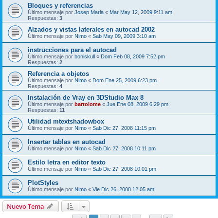
Bloques y referencias
Último mensaje por
Josep Maria
«
Mar May 12, 2009 9:11 am
Respuestas:
3
Alzados y vistas laterales en autocad 2002
Último mensaje por
Nimo
«
Sab May 09, 2009 3:10 am
instrucciones para el autocad
Último mensaje por
boniskull
«
Dom Feb 08, 2009 7:52 pm
Respuestas:
2
Referencia a objetos
Último mensaje por
Nimo
«
Dom Ene 25, 2009 6:23 pm
Respuestas:
4
Instalación de Vray en 3DStudio Max 8
Último mensaje por
bartolome
«
Jue Ene 08, 2009 6:29 pm
Respuestas:
11
Utilidad mtextshadowbox
Último mensaje por
Nimo
«
Sab Dic 27, 2008 11:15 pm
Insertar tablas en autocad
Último mensaje por
Nimo
«
Sab Dic 27, 2008 10:11 pm
Estilo letra en editor texto
Último mensaje por
Nimo
«
Sab Dic 27, 2008 10:01 pm
PlotStyles
Último mensaje por
Nimo
«
Vie Dic 26, 2008 12:05 am
Nuevo Tema