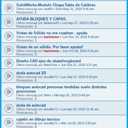
SolidWorks-Modulo Chapa-Tabla de Calibres
Último mensaje por
raul90
«
Dom May 31, 2020 9:46 am
Respuestas:
1
AYUDA BLOQUES Y CAPAS.
Último mensaje por
fabianna25
«
Lun Ago 27, 2018 5:39 pm
Respuestas:
1
Vistas de Sólido no me cuadran - ayuda
Último mensaje por
bartolome
«
Lun Nov 14, 2016 8:39 pm
Respuestas:
1
Vistas de un sólido. Por favor ayuda!!
Último mensaje por
bartolome
«
Jue Oct 06, 2016 8:26 pm
Respuestas:
2
Diseño CAD ejes de skate/longboard
Último mensaje por
MarkFork
«
Jue Ene 21, 2016 3:37 pm
duda autocad 2D
Último mensaje por
anxelito71
«
Lun Sep 07, 2015 6:20 pm
Respuestas:
2
bloques autocad personas tendidas suelo distintas
posiciones
Último mensaje por
Nimo
«
Mié Ago 05, 2015 9:48 pm
Respuestas:
2
duda de autocad
Último mensaje por
anxelito71
«
Lun Ago 03, 2015 11:46 am
Respuestas:
2
cajetin en dibujo tecnico
Último mensaje por
anxelito71
«
Mar Jul 28, 2015 3:55 pm
Respuestas:
2