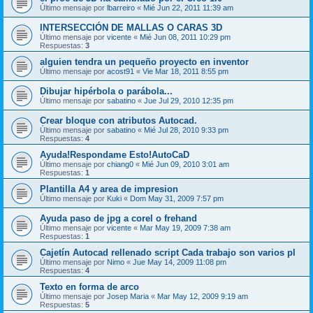
Último mensaje por
lbarreiro
«
Mié Jun 22, 2011 11:39 am
INTERSECCIÓN DE MALLAS O CARAS 3D
Último mensaje por
vicente
«
Mié Jun 08, 2011 10:29 pm
Respuestas:
3
alguien tendra un pequeño proyecto en inventor
Último mensaje por
acost91
«
Vie Mar 18, 2011 8:55 pm
Dibujar hipérbola o parábola...
Último mensaje por
sabatino
«
Jue Jul 29, 2010 12:35 pm
Crear bloque con atributos Autocad.
Último mensaje por
sabatino
«
Mié Jul 28, 2010 9:33 pm
Respuestas:
4
Ayuda!Respondame Esto!AutoCaD
Último mensaje por
chiang0
«
Mié Jun 09, 2010 3:01 am
Respuestas:
1
Plantilla A4 y area de impresion
Último mensaje por
Kuki
«
Dom May 31, 2009 7:57 pm
Ayuda paso de jpg a corel o frehand
Último mensaje por
vicente
«
Mar May 19, 2009 7:38 am
Respuestas:
1
Cajetín Autocad rellenado script Cada trabajo son varios pl
Último mensaje por
Nimo
«
Jue May 14, 2009 11:08 pm
Respuestas:
4
Texto en forma de arco
Último mensaje por
Josep Maria
«
Mar May 12, 2009 9:19 am
Respuestas:
5