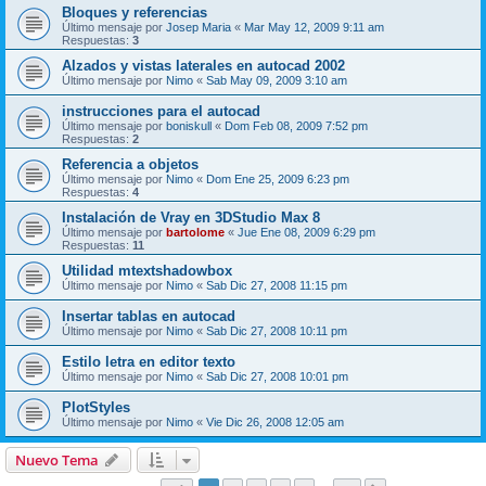
Bloques y referencias
Último mensaje por
Josep Maria
«
Mar May 12, 2009 9:11 am
Respuestas:
3
Alzados y vistas laterales en autocad 2002
Último mensaje por
Nimo
«
Sab May 09, 2009 3:10 am
instrucciones para el autocad
Último mensaje por
boniskull
«
Dom Feb 08, 2009 7:52 pm
Respuestas:
2
Referencia a objetos
Último mensaje por
Nimo
«
Dom Ene 25, 2009 6:23 pm
Respuestas:
4
Instalación de Vray en 3DStudio Max 8
Último mensaje por
bartolome
«
Jue Ene 08, 2009 6:29 pm
Respuestas:
11
Utilidad mtextshadowbox
Último mensaje por
Nimo
«
Sab Dic 27, 2008 11:15 pm
Insertar tablas en autocad
Último mensaje por
Nimo
«
Sab Dic 27, 2008 10:11 pm
Estilo letra en editor texto
Último mensaje por
Nimo
«
Sab Dic 27, 2008 10:01 pm
PlotStyles
Último mensaje por
Nimo
«
Vie Dic 26, 2008 12:05 am
Nuevo Tema