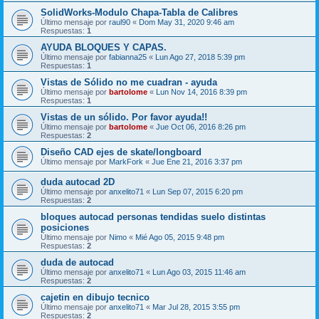
SolidWorks-Modulo Chapa-Tabla de Calibres
Último mensaje por
raul90
«
Dom May 31, 2020 9:46 am
Respuestas:
1
AYUDA BLOQUES Y CAPAS.
Último mensaje por
fabianna25
«
Lun Ago 27, 2018 5:39 pm
Respuestas:
1
Vistas de Sólido no me cuadran - ayuda
Último mensaje por
bartolome
«
Lun Nov 14, 2016 8:39 pm
Respuestas:
1
Vistas de un sólido. Por favor ayuda!!
Último mensaje por
bartolome
«
Jue Oct 06, 2016 8:26 pm
Respuestas:
2
Diseño CAD ejes de skate/longboard
Último mensaje por
MarkFork
«
Jue Ene 21, 2016 3:37 pm
duda autocad 2D
Último mensaje por
anxelito71
«
Lun Sep 07, 2015 6:20 pm
Respuestas:
2
bloques autocad personas tendidas suelo distintas
posiciones
Último mensaje por
Nimo
«
Mié Ago 05, 2015 9:48 pm
Respuestas:
2
duda de autocad
Último mensaje por
anxelito71
«
Lun Ago 03, 2015 11:46 am
Respuestas:
2
cajetin en dibujo tecnico
Último mensaje por
anxelito71
«
Mar Jul 28, 2015 3:55 pm
Respuestas:
2