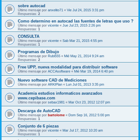
sobre autocad
Último mensaje por
anxelito71
«
Vie Jul 24, 2015 3:31 pm
Respuestas:
2
Como determino en autocad las fuentes de letras que uso ?
Último mensaje por
vicente
«
Jue Jul 23, 2015 2:26 pm
Respuestas:
1
CONSULTA
Último mensaje por
vicente
«
Sab Mar 21, 2015 4:55 pm
Respuestas:
1
Programas de Dibujo
Último mensaje por
Rubi555
«
Mié May 21, 2014 9:24 am
Respuestas:
2
Free UPP, nueva modalidad para distribuir software
Último mensaje por
ACCAsoftware
«
Mié Mar 19, 2014 6:40 pm
Nuevo software CAD de Mediciones
Último mensaje por
ARKIPlan
«
Lun Jul 01, 2013 3:35 pm
Academia estudios informaticos avanzados
www.cepibase.com
Último mensaje por
sebax1981
«
Mar Oct 23, 2012 12:07 pm
Descarga de AutoCAD
Último mensaje por
bartolome
«
Dom Sep 16, 2012 5:00 pm
Respuestas:
1
Conjunto de 6 piezas
Último mensaje por
vicente
«
Mar Jul 17, 2012 10:20 am
Respuestas:
1