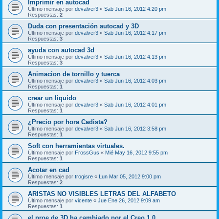
Imprimir en autocad
Último mensaje por
devalver3
«
Sab Jun 16, 2012 4:20 pm
Respuestas:
2
Duda con presentación autocad y 3D
Último mensaje por
devalver3
«
Sab Jun 16, 2012 4:17 pm
Respuestas:
3
ayuda con autocad 3d
Último mensaje por
devalver3
«
Sab Jun 16, 2012 4:13 pm
Respuestas:
3
Animacion de tornillo y tuerca
Último mensaje por
devalver3
«
Sab Jun 16, 2012 4:03 pm
Respuestas:
1
crear un liquido
Último mensaje por
devalver3
«
Sab Jun 16, 2012 4:01 pm
Respuestas:
1
¿Precio por hora Cadista?
Último mensaje por
devalver3
«
Sab Jun 16, 2012 3:58 pm
Respuestas:
1
Soft con herramientas virtuales.
Último mensaje por
FrossGus
«
Mié May 16, 2012 9:55 pm
Respuestas:
1
Acotar en cad
Último mensaje por
trogisre
«
Lun Mar 05, 2012 9:00 pm
Respuestas:
2
ARISTAS NO VISIBLES LETRAS DEL ALFABETO
Último mensaje por
vicente
«
Jue Ene 26, 2012 9:09 am
Respuestas:
1
el proe de 3D ha cambiado por el Creo 1.0