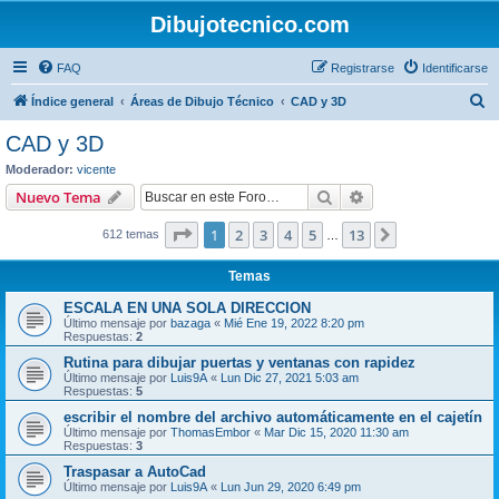
Dibujotecnico.com
FAQ
Registrarse
Identificarse
B
Índice general
Áreas de Dibujo Técnico
CAD y 3D
u
CAD y 3D
s
Moderador:
vicente
c
Buscar
Búsqueda avanzad
Nuevo Tema
a
Página
1
de
13
1
2
3
4
5
13
Siguiente
612 temas
r
…
Temas
ESCALA EN UNA SOLA DIRECCION
Último mensaje por
bazaga
«
Mié Ene 19, 2022 8:20 pm
Respuestas:
2
Rutina para dibujar puertas y ventanas con rapidez
Último mensaje por
Luis9A
«
Lun Dic 27, 2021 5:03 am
Respuestas:
5
escribir el nombre del archivo automáticamente en el cajetín
Último mensaje por
ThomasEmbor
«
Mar Dic 15, 2020 11:30 am
Respuestas:
3
Traspasar a AutoCad
Último mensaje por
Luis9A
«
Lun Jun 29, 2020 6:49 pm