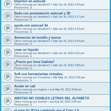
Imprimir en autocad
Último mensaje por
devalver3
«
Sab Jun 16, 2012 4:20 pm
Respuestas:
2
Duda con presentación autocad y 3D
Último mensaje por
devalver3
«
Sab Jun 16, 2012 4:17 pm
Respuestas:
3
ayuda con autocad 3d
Último mensaje por
devalver3
«
Sab Jun 16, 2012 4:13 pm
Respuestas:
3
Animacion de tornillo y tuerca
Último mensaje por
devalver3
«
Sab Jun 16, 2012 4:03 pm
Respuestas:
1
crear un liquido
Último mensaje por
devalver3
«
Sab Jun 16, 2012 4:01 pm
Respuestas:
1
¿Precio por hora Cadista?
Último mensaje por
devalver3
«
Sab Jun 16, 2012 3:58 pm
Respuestas:
1
Soft con herramientas virtuales.
Último mensaje por
FrossGus
«
Mié May 16, 2012 9:55 pm
Respuestas:
1
Acotar en cad
Último mensaje por
trogisre
«
Lun Mar 05, 2012 9:00 pm
Respuestas:
2
ARISTAS NO VISIBLES LETRAS DEL ALFABETO
Último mensaje por
vicente
«
Jue Ene 26, 2012 9:09 am
Respuestas:
1
el proe de 3D ha cambiado por el Creo 1.0