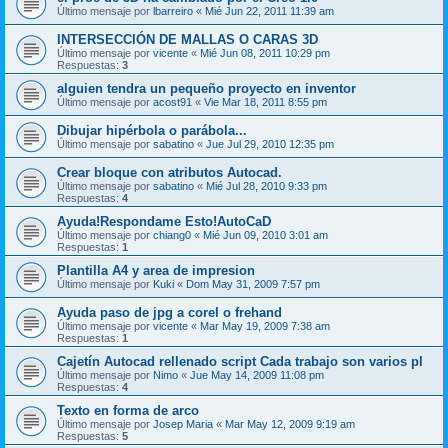
Último mensaje por
lbarreiro
«
Mié Jun 22, 2011 11:39 am
INTERSECCIÓN DE MALLAS O CARAS 3D
Último mensaje por
vicente
«
Mié Jun 08, 2011 10:29 pm
Respuestas:
3
alguien tendra un pequeño proyecto en inventor
Último mensaje por
acost91
«
Vie Mar 18, 2011 8:55 pm
Dibujar hipérbola o parábola...
Último mensaje por
sabatino
«
Jue Jul 29, 2010 12:35 pm
Crear bloque con atributos Autocad.
Último mensaje por
sabatino
«
Mié Jul 28, 2010 9:33 pm
Respuestas:
4
Ayuda!Respondame Esto!AutoCaD
Último mensaje por
chiang0
«
Mié Jun 09, 2010 3:01 am
Respuestas:
1
Plantilla A4 y area de impresion
Último mensaje por
Kuki
«
Dom May 31, 2009 7:57 pm
Ayuda paso de jpg a corel o frehand
Último mensaje por
vicente
«
Mar May 19, 2009 7:38 am
Respuestas:
1
Cajetín Autocad rellenado script Cada trabajo son varios pl
Último mensaje por
Nimo
«
Jue May 14, 2009 11:08 pm
Respuestas:
4
Texto en forma de arco
Último mensaje por
Josep Maria
«
Mar May 12, 2009 9:19 am
Respuestas:
5