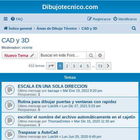
Dibujotecnico.com
FAQ
Registrarse
Identificarse
B
Índice general
Áreas de Dibujo Técnico
CAD y 3D
u
CAD y 3D
s
Moderador:
vicente
c
Buscar
Búsqueda avanzad
Nuevo Tema
a
Página
1
de
13
1
2
3
4
5
13
Siguiente
612 temas
r
…
Temas
ESCALA EN UNA SOLA DIRECCION
Último mensaje por
bazaga
«
Mié Ene 19, 2022 8:20 pm
Respuestas:
2
Rutina para dibujar puertas y ventanas con rapidez
Último mensaje por
Luis9A
«
Lun Dic 27, 2021 5:03 am
Respuestas:
5
escribir el nombre del archivo automáticamente en el cajetín
Último mensaje por
ThomasEmbor
«
Mar Dic 15, 2020 11:30 am
Respuestas:
3
Traspasar a AutoCad
Último mensaje por
Luis9A
«
Lun Jun 29, 2020 6:49 pm