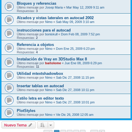
Bloques y referencias
Último mensaje por
Josep Maria
«
Mar May 12, 2009 9:11 am
Respuestas:
3
Alzados y vistas laterales en autocad 2002
Último mensaje por
Nimo
«
Sab May 09, 2009 3:10 am
instrucciones para el autocad
Último mensaje por
boniskull
«
Dom Feb 08, 2009 7:52 pm
Respuestas:
2
Referencia a objetos
Último mensaje por
Nimo
«
Dom Ene 25, 2009 6:23 pm
Respuestas:
4
Instalación de Vray en 3DStudio Max 8
Último mensaje por
bartolome
«
Jue Ene 08, 2009 6:29 pm
Respuestas:
11
Utilidad mtextshadowbox
Último mensaje por
Nimo
«
Sab Dic 27, 2008 11:15 pm
Insertar tablas en autocad
Último mensaje por
Nimo
«
Sab Dic 27, 2008 10:11 pm
Estilo letra en editor texto
Último mensaje por
Nimo
«
Sab Dic 27, 2008 10:01 pm
PlotStyles
Último mensaje por
Nimo
«
Vie Dic 26, 2008 12:05 am
Nuevo Tema