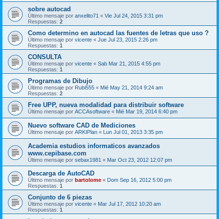
sobre autocad
Último mensaje por
anxelito71
«
Vie Jul 24, 2015 3:31 pm
Respuestas:
2
Como determino en autocad las fuentes de letras que uso ?
Último mensaje por
vicente
«
Jue Jul 23, 2015 2:26 pm
Respuestas:
1
CONSULTA
Último mensaje por
vicente
«
Sab Mar 21, 2015 4:55 pm
Respuestas:
1
Programas de Dibujo
Último mensaje por
Rubi555
«
Mié May 21, 2014 9:24 am
Respuestas:
2
Free UPP, nueva modalidad para distribuir software
Último mensaje por
ACCAsoftware
«
Mié Mar 19, 2014 6:40 pm
Nuevo software CAD de Mediciones
Último mensaje por
ARKIPlan
«
Lun Jul 01, 2013 3:35 pm
Academia estudios informaticos avanzados
www.cepibase.com
Último mensaje por
sebax1981
«
Mar Oct 23, 2012 12:07 pm
Descarga de AutoCAD
Último mensaje por
bartolome
«
Dom Sep 16, 2012 5:00 pm
Respuestas:
1
Conjunto de 6 piezas
Último mensaje por
vicente
«
Mar Jul 17, 2012 10:20 am
Respuestas:
1