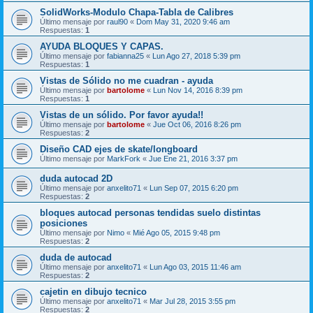
SolidWorks-Modulo Chapa-Tabla de Calibres
Último mensaje por
raul90
«
Dom May 31, 2020 9:46 am
Respuestas:
1
AYUDA BLOQUES Y CAPAS.
Último mensaje por
fabianna25
«
Lun Ago 27, 2018 5:39 pm
Respuestas:
1
Vistas de Sólido no me cuadran - ayuda
Último mensaje por
bartolome
«
Lun Nov 14, 2016 8:39 pm
Respuestas:
1
Vistas de un sólido. Por favor ayuda!!
Último mensaje por
bartolome
«
Jue Oct 06, 2016 8:26 pm
Respuestas:
2
Diseño CAD ejes de skate/longboard
Último mensaje por
MarkFork
«
Jue Ene 21, 2016 3:37 pm
duda autocad 2D
Último mensaje por
anxelito71
«
Lun Sep 07, 2015 6:20 pm
Respuestas:
2
bloques autocad personas tendidas suelo distintas
posiciones
Último mensaje por
Nimo
«
Mié Ago 05, 2015 9:48 pm
Respuestas:
2
duda de autocad
Último mensaje por
anxelito71
«
Lun Ago 03, 2015 11:46 am
Respuestas:
2
cajetin en dibujo tecnico
Último mensaje por
anxelito71
«
Mar Jul 28, 2015 3:55 pm
Respuestas:
2