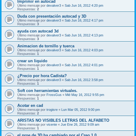
Imprimir en autocad
Último mensaje por
devalver3
«
Sab Jun 16, 2012 4:20 pm
Respuestas:
2
Duda con presentación autocad y 3D
Último mensaje por
devalver3
«
Sab Jun 16, 2012 4:17 pm
Respuestas:
3
ayuda con autocad 3d
Último mensaje por
devalver3
«
Sab Jun 16, 2012 4:13 pm
Respuestas:
3
Animacion de tornillo y tuerca
Último mensaje por
devalver3
«
Sab Jun 16, 2012 4:03 pm
Respuestas:
1
crear un liquido
Último mensaje por
devalver3
«
Sab Jun 16, 2012 4:01 pm
Respuestas:
1
¿Precio por hora Cadista?
Último mensaje por
devalver3
«
Sab Jun 16, 2012 3:58 pm
Respuestas:
1
Soft con herramientas virtuales.
Último mensaje por
FrossGus
«
Mié May 16, 2012 9:55 pm
Respuestas:
1
Acotar en cad
Último mensaje por
trogisre
«
Lun Mar 05, 2012 9:00 pm
Respuestas:
2
ARISTAS NO VISIBLES LETRAS DEL ALFABETO
Último mensaje por
vicente
«
Jue Ene 26, 2012 9:09 am
Respuestas:
1
el proe de 3D ha cambiado por el Creo 1.0