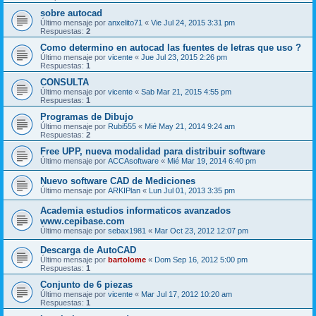
sobre autocad
Último mensaje por
anxelito71
«
Vie Jul 24, 2015 3:31 pm
Respuestas:
2
Como determino en autocad las fuentes de letras que uso ?
Último mensaje por
vicente
«
Jue Jul 23, 2015 2:26 pm
Respuestas:
1
CONSULTA
Último mensaje por
vicente
«
Sab Mar 21, 2015 4:55 pm
Respuestas:
1
Programas de Dibujo
Último mensaje por
Rubi555
«
Mié May 21, 2014 9:24 am
Respuestas:
2
Free UPP, nueva modalidad para distribuir software
Último mensaje por
ACCAsoftware
«
Mié Mar 19, 2014 6:40 pm
Nuevo software CAD de Mediciones
Último mensaje por
ARKIPlan
«
Lun Jul 01, 2013 3:35 pm
Academia estudios informaticos avanzados
www.cepibase.com
Último mensaje por
sebax1981
«
Mar Oct 23, 2012 12:07 pm
Descarga de AutoCAD
Último mensaje por
bartolome
«
Dom Sep 16, 2012 5:00 pm
Respuestas:
1
Conjunto de 6 piezas
Último mensaje por
vicente
«
Mar Jul 17, 2012 10:20 am
Respuestas:
1