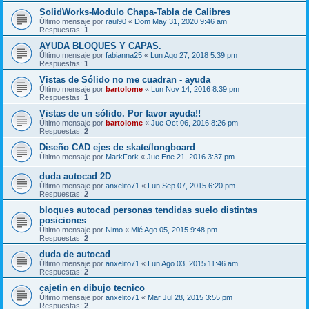
SolidWorks-Modulo Chapa-Tabla de Calibres
Último mensaje por
raul90
«
Dom May 31, 2020 9:46 am
Respuestas:
1
AYUDA BLOQUES Y CAPAS.
Último mensaje por
fabianna25
«
Lun Ago 27, 2018 5:39 pm
Respuestas:
1
Vistas de Sólido no me cuadran - ayuda
Último mensaje por
bartolome
«
Lun Nov 14, 2016 8:39 pm
Respuestas:
1
Vistas de un sólido. Por favor ayuda!!
Último mensaje por
bartolome
«
Jue Oct 06, 2016 8:26 pm
Respuestas:
2
Diseño CAD ejes de skate/longboard
Último mensaje por
MarkFork
«
Jue Ene 21, 2016 3:37 pm
duda autocad 2D
Último mensaje por
anxelito71
«
Lun Sep 07, 2015 6:20 pm
Respuestas:
2
bloques autocad personas tendidas suelo distintas
posiciones
Último mensaje por
Nimo
«
Mié Ago 05, 2015 9:48 pm
Respuestas:
2
duda de autocad
Último mensaje por
anxelito71
«
Lun Ago 03, 2015 11:46 am
Respuestas:
2
cajetin en dibujo tecnico
Último mensaje por
anxelito71
«
Mar Jul 28, 2015 3:55 pm
Respuestas:
2