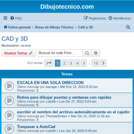
Dibujotecnico.com
FAQ
Registrarse
Identificarse
B
Índice general
Áreas de Dibujo Técnico
CAD y 3D
u
CAD y 3D
s
Moderador:
vicente
c
Buscar
Búsqueda avanzad
Nuevo Tema
a
Página
1
de
13
1
2
3
4
5
13
Siguiente
612 temas
r
…
Temas
ESCALA EN UNA SOLA DIRECCION
Último mensaje por
bazaga
«
Mié Ene 19, 2022 8:20 pm
Respuestas:
2
Rutina para dibujar puertas y ventanas con rapidez
Último mensaje por
Luis9A
«
Lun Dic 27, 2021 5:03 am
Respuestas:
5
escribir el nombre del archivo automáticamente en el cajetín
Último mensaje por
ThomasEmbor
«
Mar Dic 15, 2020 11:30 am
Respuestas:
3
Traspasar a AutoCad
Último mensaje por
Luis9A
«
Lun Jun 29, 2020 6:49 pm