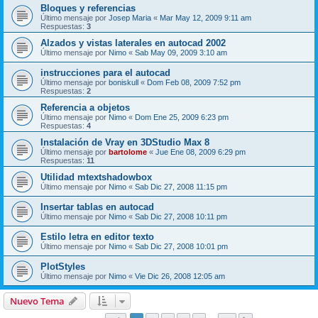
Bloques y referencias
Último mensaje por
Josep Maria
«
Mar May 12, 2009 9:11 am
Respuestas:
3
Alzados y vistas laterales en autocad 2002
Último mensaje por
Nimo
«
Sab May 09, 2009 3:10 am
instrucciones para el autocad
Último mensaje por
boniskull
«
Dom Feb 08, 2009 7:52 pm
Respuestas:
2
Referencia a objetos
Último mensaje por
Nimo
«
Dom Ene 25, 2009 6:23 pm
Respuestas:
4
Instalación de Vray en 3DStudio Max 8
Último mensaje por
bartolome
«
Jue Ene 08, 2009 6:29 pm
Respuestas:
11
Utilidad mtextshadowbox
Último mensaje por
Nimo
«
Sab Dic 27, 2008 11:15 pm
Insertar tablas en autocad
Último mensaje por
Nimo
«
Sab Dic 27, 2008 10:11 pm
Estilo letra en editor texto
Último mensaje por
Nimo
«
Sab Dic 27, 2008 10:01 pm
PlotStyles
Último mensaje por
Nimo
«
Vie Dic 26, 2008 12:05 am
Nuevo Tema