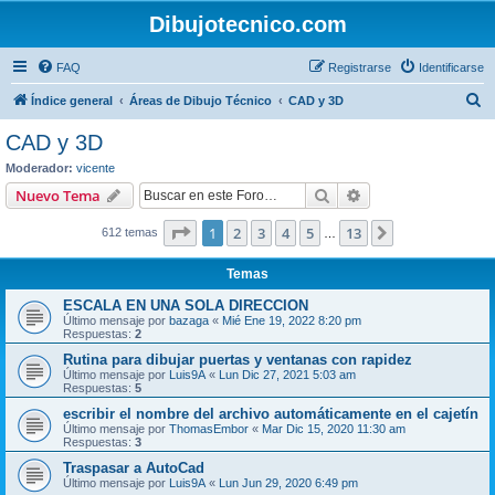
Dibujotecnico.com
FAQ
Registrarse
Identificarse
B
Índice general
Áreas de Dibujo Técnico
CAD y 3D
u
CAD y 3D
s
Moderador:
vicente
c
Buscar
Búsqueda avanzad
Nuevo Tema
a
Página
1
de
13
1
2
3
4
5
13
Siguiente
612 temas
r
…
Temas
ESCALA EN UNA SOLA DIRECCION
Último mensaje por
bazaga
«
Mié Ene 19, 2022 8:20 pm
Respuestas:
2
Rutina para dibujar puertas y ventanas con rapidez
Último mensaje por
Luis9A
«
Lun Dic 27, 2021 5:03 am
Respuestas:
5
escribir el nombre del archivo automáticamente en el cajetín
Último mensaje por
ThomasEmbor
«
Mar Dic 15, 2020 11:30 am
Respuestas:
3
Traspasar a AutoCad
Último mensaje por
Luis9A
«
Lun Jun 29, 2020 6:49 pm