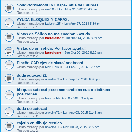
SolidWorks-Modulo Chapa-Tabla de Calibres
Último mensaje por
raul90
«
Dom May 31, 2020 9:46 am
Respuestas:
1
AYUDA BLOQUES Y CAPAS.
Último mensaje por
fabianna25
«
Lun Ago 27, 2018 5:39 pm
Respuestas:
1
Vistas de Sólido no me cuadran - ayuda
Último mensaje por
bartolome
«
Lun Nov 14, 2016 8:39 pm
Respuestas:
1
Vistas de un sólido. Por favor ayuda!!
Último mensaje por
bartolome
«
Jue Oct 06, 2016 8:26 pm
Respuestas:
2
Diseño CAD ejes de skate/longboard
Último mensaje por
MarkFork
«
Jue Ene 21, 2016 3:37 pm
duda autocad 2D
Último mensaje por
anxelito71
«
Lun Sep 07, 2015 6:20 pm
Respuestas:
2
bloques autocad personas tendidas suelo distintas
posiciones
Último mensaje por
Nimo
«
Mié Ago 05, 2015 9:48 pm
Respuestas:
2
duda de autocad
Último mensaje por
anxelito71
«
Lun Ago 03, 2015 11:46 am
Respuestas:
2
cajetin en dibujo tecnico
Último mensaje por
anxelito71
«
Mar Jul 28, 2015 3:55 pm
Respuestas:
2