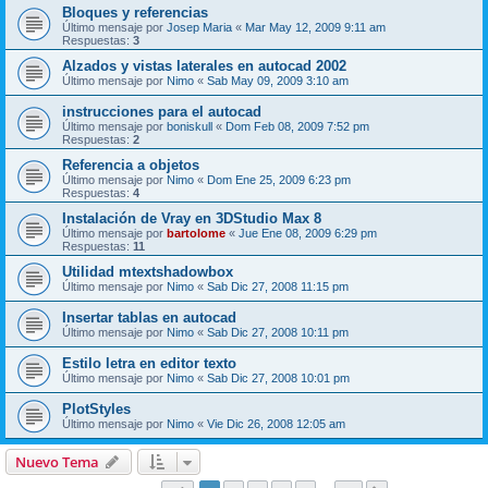
Bloques y referencias
Último mensaje por
Josep Maria
«
Mar May 12, 2009 9:11 am
Respuestas:
3
Alzados y vistas laterales en autocad 2002
Último mensaje por
Nimo
«
Sab May 09, 2009 3:10 am
instrucciones para el autocad
Último mensaje por
boniskull
«
Dom Feb 08, 2009 7:52 pm
Respuestas:
2
Referencia a objetos
Último mensaje por
Nimo
«
Dom Ene 25, 2009 6:23 pm
Respuestas:
4
Instalación de Vray en 3DStudio Max 8
Último mensaje por
bartolome
«
Jue Ene 08, 2009 6:29 pm
Respuestas:
11
Utilidad mtextshadowbox
Último mensaje por
Nimo
«
Sab Dic 27, 2008 11:15 pm
Insertar tablas en autocad
Último mensaje por
Nimo
«
Sab Dic 27, 2008 10:11 pm
Estilo letra en editor texto
Último mensaje por
Nimo
«
Sab Dic 27, 2008 10:01 pm
PlotStyles
Último mensaje por
Nimo
«
Vie Dic 26, 2008 12:05 am
Nuevo Tema