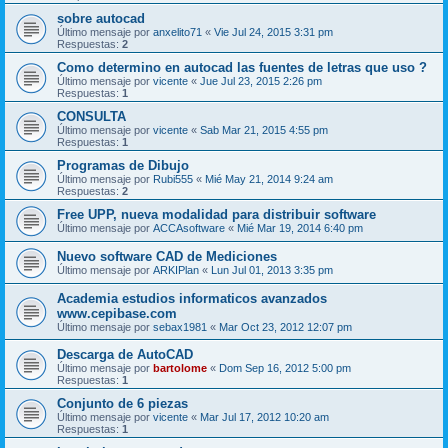
sobre autocad
Último mensaje por
anxelito71
«
Vie Jul 24, 2015 3:31 pm
Respuestas:
2
Como determino en autocad las fuentes de letras que uso ?
Último mensaje por
vicente
«
Jue Jul 23, 2015 2:26 pm
Respuestas:
1
CONSULTA
Último mensaje por
vicente
«
Sab Mar 21, 2015 4:55 pm
Respuestas:
1
Programas de Dibujo
Último mensaje por
Rubi555
«
Mié May 21, 2014 9:24 am
Respuestas:
2
Free UPP, nueva modalidad para distribuir software
Último mensaje por
ACCAsoftware
«
Mié Mar 19, 2014 6:40 pm
Nuevo software CAD de Mediciones
Último mensaje por
ARKIPlan
«
Lun Jul 01, 2013 3:35 pm
Academia estudios informaticos avanzados
www.cepibase.com
Último mensaje por
sebax1981
«
Mar Oct 23, 2012 12:07 pm
Descarga de AutoCAD
Último mensaje por
bartolome
«
Dom Sep 16, 2012 5:00 pm
Respuestas:
1
Conjunto de 6 piezas
Último mensaje por
vicente
«
Mar Jul 17, 2012 10:20 am
Respuestas:
1