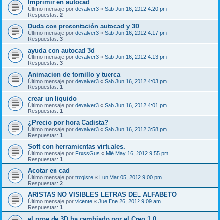
Imprimir en autocad
Último mensaje por
devalver3
«
Sab Jun 16, 2012 4:20 pm
Respuestas:
2
Duda con presentación autocad y 3D
Último mensaje por
devalver3
«
Sab Jun 16, 2012 4:17 pm
Respuestas:
3
ayuda con autocad 3d
Último mensaje por
devalver3
«
Sab Jun 16, 2012 4:13 pm
Respuestas:
3
Animacion de tornillo y tuerca
Último mensaje por
devalver3
«
Sab Jun 16, 2012 4:03 pm
Respuestas:
1
crear un liquido
Último mensaje por
devalver3
«
Sab Jun 16, 2012 4:01 pm
Respuestas:
1
¿Precio por hora Cadista?
Último mensaje por
devalver3
«
Sab Jun 16, 2012 3:58 pm
Respuestas:
1
Soft con herramientas virtuales.
Último mensaje por
FrossGus
«
Mié May 16, 2012 9:55 pm
Respuestas:
1
Acotar en cad
Último mensaje por
trogisre
«
Lun Mar 05, 2012 9:00 pm
Respuestas:
2
ARISTAS NO VISIBLES LETRAS DEL ALFABETO
Último mensaje por
vicente
«
Jue Ene 26, 2012 9:09 am
Respuestas:
1
el proe de 3D ha cambiado por el Creo 1.0