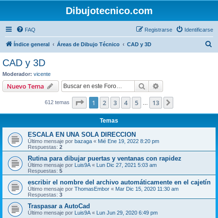
Dibujotecnico.com
FAQ
Registrarse
Identificarse
B
Índice general
Áreas de Dibujo Técnico
CAD y 3D
u
CAD y 3D
s
Moderador:
vicente
c
Buscar
Búsqueda avanzad
Nuevo Tema
a
Página
1
de
13
1
2
3
4
5
13
Siguiente
612 temas
r
…
Temas
ESCALA EN UNA SOLA DIRECCION
Último mensaje por
bazaga
«
Mié Ene 19, 2022 8:20 pm
Respuestas:
2
Rutina para dibujar puertas y ventanas con rapidez
Último mensaje por
Luis9A
«
Lun Dic 27, 2021 5:03 am
Respuestas:
5
escribir el nombre del archivo automáticamente en el cajetín
Último mensaje por
ThomasEmbor
«
Mar Dic 15, 2020 11:30 am
Respuestas:
3
Traspasar a AutoCad
Último mensaje por
Luis9A
«
Lun Jun 29, 2020 6:49 pm