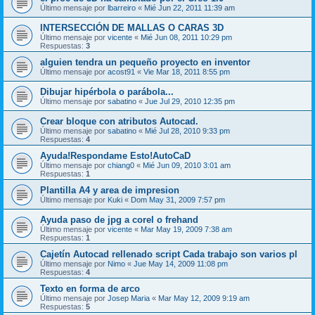
Último mensaje por
lbarreiro
«
Mié Jun 22, 2011 11:39 am
INTERSECCIÓN DE MALLAS O CARAS 3D
Último mensaje por
vicente
«
Mié Jun 08, 2011 10:29 pm
Respuestas:
3
alguien tendra un pequeño proyecto en inventor
Último mensaje por
acost91
«
Vie Mar 18, 2011 8:55 pm
Dibujar hipérbola o parábola...
Último mensaje por
sabatino
«
Jue Jul 29, 2010 12:35 pm
Crear bloque con atributos Autocad.
Último mensaje por
sabatino
«
Mié Jul 28, 2010 9:33 pm
Respuestas:
4
Ayuda!Respondame Esto!AutoCaD
Último mensaje por
chiang0
«
Mié Jun 09, 2010 3:01 am
Respuestas:
1
Plantilla A4 y area de impresion
Último mensaje por
Kuki
«
Dom May 31, 2009 7:57 pm
Ayuda paso de jpg a corel o frehand
Último mensaje por
vicente
«
Mar May 19, 2009 7:38 am
Respuestas:
1
Cajetín Autocad rellenado script Cada trabajo son varios pl
Último mensaje por
Nimo
«
Jue May 14, 2009 11:08 pm
Respuestas:
4
Texto en forma de arco
Último mensaje por
Josep Maria
«
Mar May 12, 2009 9:19 am
Respuestas:
5