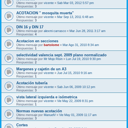
Último mensaje por
vicente
«
Sab Mar 03, 2012 5:57 pm
Respuestas:
3
ACOTACION " mosquita muerta"
Último mensaje por
vicente
«
Mar Sep 13, 2011 6:48 am
Respuestas:
3
DIN 16 y DIN 17
Último mensaje por
alexmi carrasco
«
Mar Jun 28, 2011 3:17 am
Respuestas:
4
Acotacion en secciones
Último mensaje por
bartolome
«
Mar Ago 31, 2010 8:34 am
Respuestas:
1
selectividad valencia sept. 2009 plano normalizado
Último mensaje por
Mr Mojo Risin
«
Lun Jul 19, 2010 9:30 pm
Respuestas:
2
Margenes y cajetin de un A3
Último mensaje por
vicente
«
Jue Jul 15, 2010 9:16 am
Respuestas:
1
Acotación tubería
Último mensaje por
vicente
«
Sab Jun 06, 2009 10:12 pm
Respuestas:
3
vista lateral izquierda e isómetrica
Último mensaje por
vicente
«
Vie May 22, 2009 8:31 pm
Respuestas:
1
Normas nuevas acotación
Último mensaje por
ManuelV
«
Vie May 01, 2009 11:17 am
Respuestas:
3
Cortes