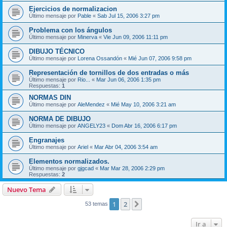
Ejercicios de normalizacion
Último mensaje por
Pable
«
Sab Jul 15, 2006 3:27 pm
Problema con los ángulos
Último mensaje por
Minerva
«
Vie Jun 09, 2006 11:11 pm
DIBUJO TÉCNICO
Último mensaje por
Lorena Ossandón
«
Mié Jun 07, 2006 9:58 pm
Representación de tornillos de dos entradas o más
Último mensaje por
Rio...
«
Mar Jun 06, 2006 1:35 pm
Respuestas:
1
NORMAS DIN
Último mensaje por
AleMendez
«
Mié May 10, 2006 3:21 am
NORMA DE DIBUJO
Último mensaje por
ANGELY23
«
Dom Abr 16, 2006 6:17 pm
Engranajes
Último mensaje por
Ariel
«
Mar Abr 04, 2006 3:54 am
Elementos normalizados.
Último mensaje por
gjgcad
«
Mar Mar 28, 2006 2:29 pm
Respuestas:
2
Nuevo Tema
1
2
Siguiente
53 temas
Ir a