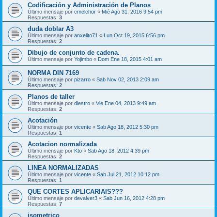
Codificación y Administración de Planos
Último mensaje por
cmelchor
«
Mié Ago 31, 2016 9:54 pm
Respuestas:
3
duda doblar A3
Último mensaje por
anxelito71
«
Lun Oct 19, 2015 6:56 pm
Respuestas:
2
Dibujo de conjunto de cadena.
Último mensaje por
Yojimbo
«
Dom Ene 18, 2015 4:01 am
NORMA DIN 7169
Último mensaje por
pizarro
«
Sab Nov 02, 2013 2:09 am
Respuestas:
2
Planos de taller
Último mensaje por
diestro
«
Vie Ene 04, 2013 9:49 am
Respuestas:
2
Acotación
Último mensaje por
vicente
«
Sab Ago 18, 2012 5:30 pm
Respuestas:
1
Acotacion normalizada
Último mensaje por
Kto
«
Sab Ago 18, 2012 4:39 pm
Respuestas:
2
LINEA NORMALIZADAS
Último mensaje por
vicente
«
Sab Jul 21, 2012 10:12 pm
Respuestas:
1
QUE CORTES APLICARIAIS???
Último mensaje por
devalver3
«
Sab Jun 16, 2012 4:28 pm
Respuestas:
7
isometrico