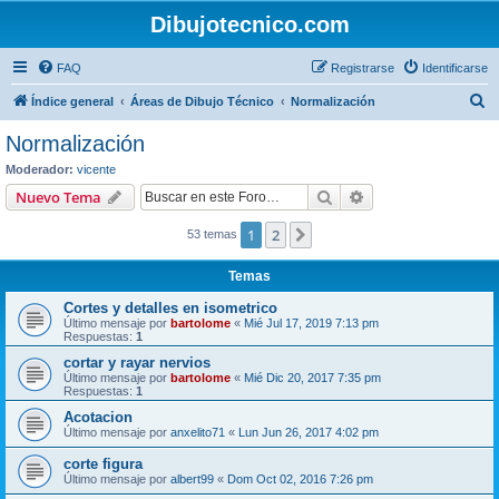
Dibujotecnico.com
FAQ
Registrarse
Identificarse
B
Índice general
Áreas de Dibujo Técnico
Normalización
u
Normalización
s
Moderador:
vicente
c
Buscar
Búsqueda avanzad
Nuevo Tema
a
1
2
Siguiente
53 temas
r
Temas
Cortes y detalles en isometrico
Último mensaje por
bartolome
«
Mié Jul 17, 2019 7:13 pm
Respuestas:
1
cortar y rayar nervios
Último mensaje por
bartolome
«
Mié Dic 20, 2017 7:35 pm
Respuestas:
1
Acotacion
Último mensaje por
anxelito71
«
Lun Jun 26, 2017 4:02 pm
corte figura
Último mensaje por
albert99
«
Dom Oct 02, 2016 7:26 pm