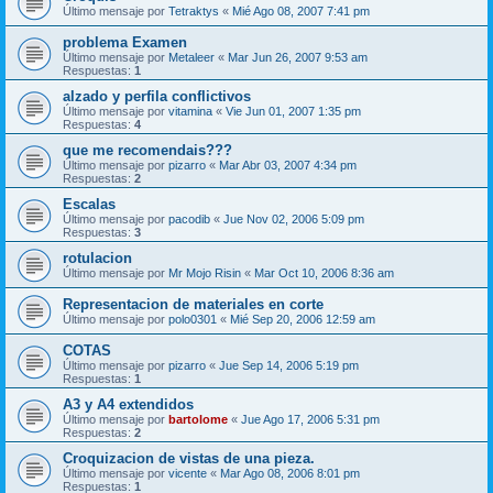
Último mensaje por
Tetraktys
«
Mié Ago 08, 2007 7:41 pm
problema Examen
Último mensaje por
Metaleer
«
Mar Jun 26, 2007 9:53 am
Respuestas:
1
alzado y perfila conflictivos
Último mensaje por
vitamina
«
Vie Jun 01, 2007 1:35 pm
Respuestas:
4
que me recomendais???
Último mensaje por
pizarro
«
Mar Abr 03, 2007 4:34 pm
Respuestas:
2
Escalas
Último mensaje por
pacodib
«
Jue Nov 02, 2006 5:09 pm
Respuestas:
3
rotulacion
Último mensaje por
Mr Mojo Risin
«
Mar Oct 10, 2006 8:36 am
Representacion de materiales en corte
Último mensaje por
polo0301
«
Mié Sep 20, 2006 12:59 am
COTAS
Último mensaje por
pizarro
«
Jue Sep 14, 2006 5:19 pm
Respuestas:
1
A3 y A4 extendidos
Último mensaje por
bartolome
«
Jue Ago 17, 2006 5:31 pm
Respuestas:
2
Croquizacion de vistas de una pieza.
Último mensaje por
vicente
«
Mar Ago 08, 2006 8:01 pm
Respuestas:
1