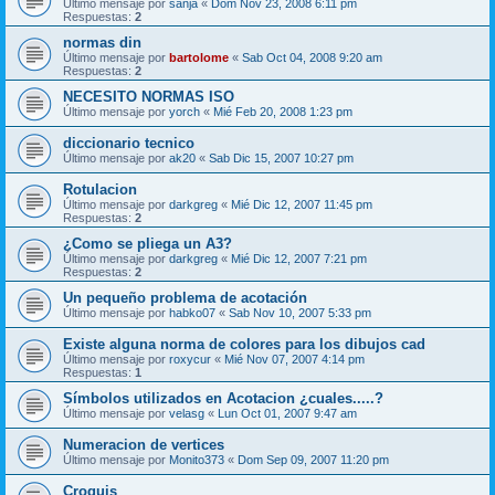
Último mensaje por
sanja
«
Dom Nov 23, 2008 6:11 pm
Respuestas:
2
normas din
Último mensaje por
bartolome
«
Sab Oct 04, 2008 9:20 am
Respuestas:
2
NECESITO NORMAS ISO
Último mensaje por
yorch
«
Mié Feb 20, 2008 1:23 pm
diccionario tecnico
Último mensaje por
ak20
«
Sab Dic 15, 2007 10:27 pm
Rotulacion
Último mensaje por
darkgreg
«
Mié Dic 12, 2007 11:45 pm
Respuestas:
2
¿Como se pliega un A3?
Último mensaje por
darkgreg
«
Mié Dic 12, 2007 7:21 pm
Respuestas:
2
Un pequeño problema de acotación
Último mensaje por
habko07
«
Sab Nov 10, 2007 5:33 pm
Existe alguna norma de colores para los dibujos cad
Último mensaje por
roxycur
«
Mié Nov 07, 2007 4:14 pm
Respuestas:
1
Símbolos utilizados en Acotacion ¿cuales.....?
Último mensaje por
velasg
«
Lun Oct 01, 2007 9:47 am
Numeracion de vertices
Último mensaje por
Monito373
«
Dom Sep 09, 2007 11:20 pm
Croquis