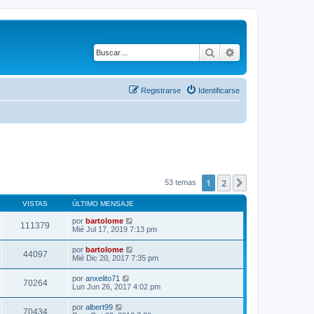
Buscar
Búsqueda avanza
Registrarse
Identificarse
1
2
Siguiente
53 temas
VISTAS
ÚLTIMO MENSAJE
por
bartolome
111379
Mié Jul 17, 2019 7:13 pm
por
bartolome
44097
Mié Dic 20, 2017 7:35 pm
por
anxelito71
70264
Lun Jun 26, 2017 4:02 pm
por
albert99
70434