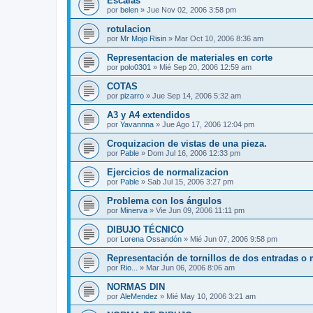
Escalas
por
belen
»
Jue Nov 02, 2006 3:58 pm
rotulacion
por
Mr Mojo Risin
»
Mar Oct 10, 2006 8:36 am
Representacion de materiales en corte
por
polo0301
»
Mié Sep 20, 2006 12:59 am
COTAS
por
pizarro
»
Jue Sep 14, 2006 5:32 am
A3 y A4 extendidos
por
Yavannna
»
Jue Ago 17, 2006 12:04 pm
Croquizacion de vistas de una pieza.
por
Pable
»
Dom Jul 16, 2006 12:33 pm
Ejercicios de normalizacion
por
Pable
»
Sab Jul 15, 2006 3:27 pm
Problema con los ángulos
por
Minerva
»
Vie Jun 09, 2006 11:11 pm
DIBUJO TÉCNICO
por
Lorena Ossandón
»
Mié Jun 07, 2006 9:58 pm
Representación de tornillos de dos entradas o
por
Rio...
»
Mar Jun 06, 2006 8:06 am
NORMAS DIN
por
AleMendez
»
Mié May 10, 2006 3:21 am