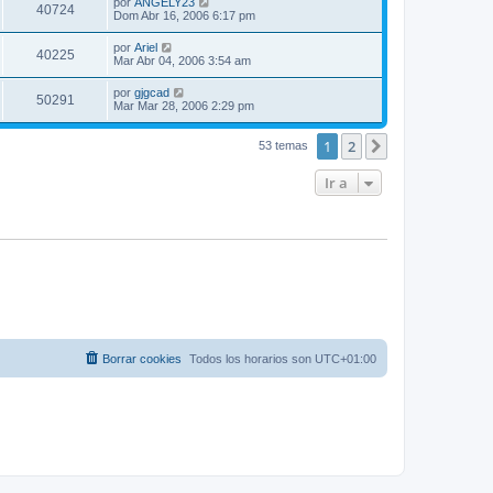
por
ANGELY23
40724
Dom Abr 16, 2006 6:17 pm
por
Ariel
40225
Mar Abr 04, 2006 3:54 am
por
gjgcad
50291
Mar Mar 28, 2006 2:29 pm
1
2
Siguiente
53 temas
Ir a
Borrar cookies
Todos los horarios son
UTC+01:00