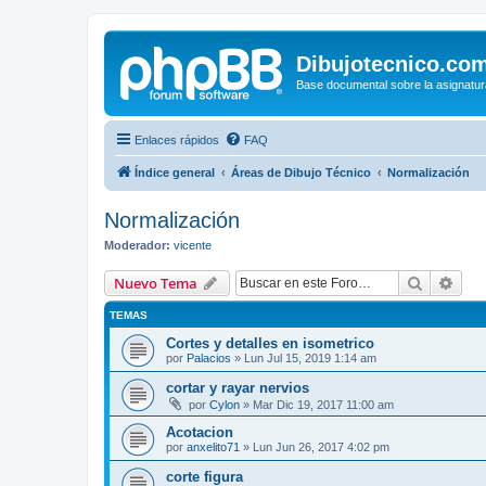
Dibujotecnico.co
Base documental sobre la asignatur
Enlaces rápidos
FAQ
Índice general
Áreas de Dibujo Técnico
Normalización
Normalización
Moderador:
vicente
Buscar
Bús
Nuevo Tema
TEMAS
Cortes y detalles en isometrico
por
Palacios
»
Lun Jul 15, 2019 1:14 am
cortar y rayar nervios
por
Cylon
»
Mar Dic 19, 2017 11:00 am
Acotacion
por
anxelito71
»
Lun Jun 26, 2017 4:02 pm
corte figura