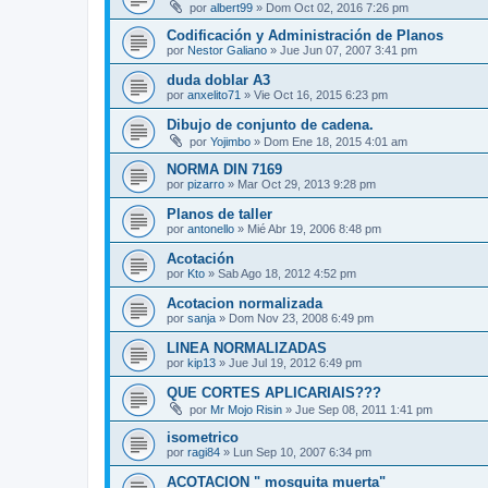
por
albert99
»
Dom Oct 02, 2016 7:26 pm
Codificación y Administración de Planos
por
Nestor Galiano
»
Jue Jun 07, 2007 3:41 pm
duda doblar A3
por
anxelito71
»
Vie Oct 16, 2015 6:23 pm
Dibujo de conjunto de cadena.
por
Yojimbo
»
Dom Ene 18, 2015 4:01 am
NORMA DIN 7169
por
pizarro
»
Mar Oct 29, 2013 9:28 pm
Planos de taller
por
antonello
»
Mié Abr 19, 2006 8:48 pm
Acotación
por
Kto
»
Sab Ago 18, 2012 4:52 pm
Acotacion normalizada
por
sanja
»
Dom Nov 23, 2008 6:49 pm
LINEA NORMALIZADAS
por
kip13
»
Jue Jul 19, 2012 6:49 pm
QUE CORTES APLICARIAIS???
por
Mr Mojo Risin
»
Jue Sep 08, 2011 1:41 pm
isometrico
por
ragi84
»
Lun Sep 10, 2007 6:34 pm
ACOTACION " mosquita muerta"