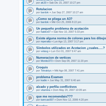
por
ak20
»
Sab Dic 15, 2007 10:27 pm
Rotulacion
por
bardok
»
Jue Sep 27, 2007 10:27 am
¿Como se pliega un A3?
por
bardok
»
Mié Oct 25, 2006 8:22 pm
Un pequeño problema de acotación
por
habko07
»
Sab Nov 10, 2007 5:33 pm
Existe alguna norma de colores para los dibuj
por
mperalta
»
Lun Ago 13, 2007 3:17 pm
Símbolos utilizados en Acotacion ¿cuales.....?
por
velasg
»
Lun Oct 01, 2007 9:47 am
Numeracion de vertices
por
Monito373
»
Dom Sep 09, 2007 11:20 pm
Croquis
por
Tetraktys
»
Mié Ago 08, 2007 7:41 pm
problema Examen
por
kadio
»
Jue May 31, 2007 6:40 am
alzado y perfila conflictivos
por
vitamina
»
Dom May 20, 2007 10:09 am
que me recomendais???
por
tuercas007
»
Dom Nov 12, 2006 4:20 pm