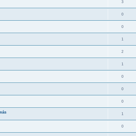
3
0
0
1
2
1
0
0
0
 más
1
0