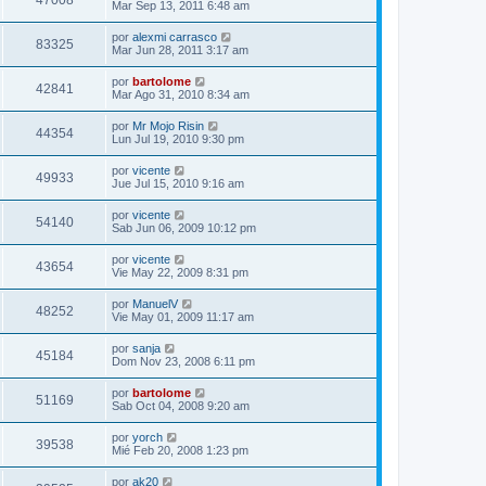
47008
Mar Sep 13, 2011 6:48 am
por
alexmi carrasco
83325
Mar Jun 28, 2011 3:17 am
por
bartolome
42841
Mar Ago 31, 2010 8:34 am
por
Mr Mojo Risin
44354
Lun Jul 19, 2010 9:30 pm
por
vicente
49933
Jue Jul 15, 2010 9:16 am
por
vicente
54140
Sab Jun 06, 2009 10:12 pm
por
vicente
43654
Vie May 22, 2009 8:31 pm
por
ManuelV
48252
Vie May 01, 2009 11:17 am
por
sanja
45184
Dom Nov 23, 2008 6:11 pm
por
bartolome
51169
Sab Oct 04, 2008 9:20 am
por
yorch
39538
Mié Feb 20, 2008 1:23 pm
por
ak20