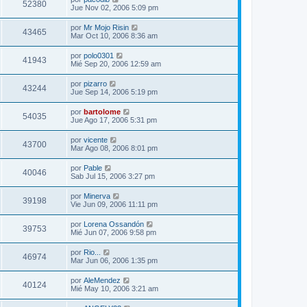
52380
Jue Nov 02, 2006 5:09 pm
por
Mr Mojo Risin
43465
Mar Oct 10, 2006 8:36 am
por
polo0301
41943
Mié Sep 20, 2006 12:59 am
por
pizarro
43244
Jue Sep 14, 2006 5:19 pm
por
bartolome
54035
Jue Ago 17, 2006 5:31 pm
por
vicente
43700
Mar Ago 08, 2006 8:01 pm
por
Pable
40046
Sab Jul 15, 2006 3:27 pm
por
Minerva
39198
Vie Jun 09, 2006 11:11 pm
por
Lorena Ossandón
39753
Mié Jun 07, 2006 9:58 pm
por
Rio...
46974
Mar Jun 06, 2006 1:35 pm
por
AleMendez
40124
Mié May 10, 2006 3:21 am