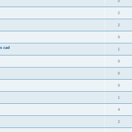
0
2
2
0
os cad
1
0
0
0
1
4
2