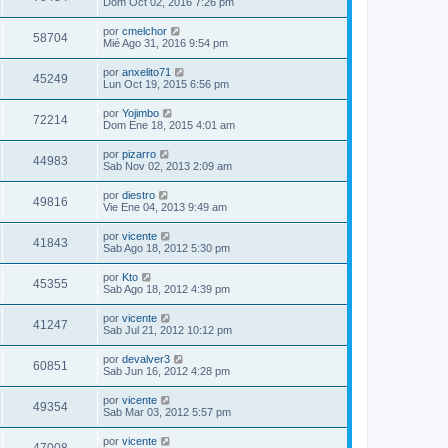
Dom Oct 02, 2016 7:26 pm
por
cmelchor
58704
Mié Ago 31, 2016 9:54 pm
por
anxelito71
45249
Lun Oct 19, 2015 6:56 pm
por
Yojimbo
72214
Dom Ene 18, 2015 4:01 am
por
pizarro
44983
Sab Nov 02, 2013 2:09 am
por
diestro
49816
Vie Ene 04, 2013 9:49 am
por
vicente
41843
Sab Ago 18, 2012 5:30 pm
por
Kto
45355
Sab Ago 18, 2012 4:39 pm
por
vicente
41247
Sab Jul 21, 2012 10:12 pm
por
devalver3
60851
Sab Jun 16, 2012 4:28 pm
por
vicente
49354
Sab Mar 03, 2012 5:57 pm
por
vicente