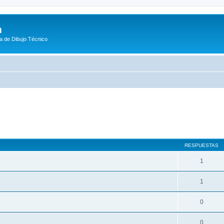
m
a de Dibujo Técnico
queda avanzada
RESPUESTAS
1
1
0
0