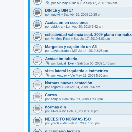
por
Mr Mojo Risin
»
Lun Sep 12, 2011 9:05 pm
DIN 16 y DIN 17
por
ingcivil
»
Sab Abr 15, 2006 10:28 pm
Acotacion en secciones
por
dekkkra
»
Lun Ago 30, 2010 9:42 am
selectividad valencia sept. 2009 plano normali
por
Mr Mojo Risin
»
Sab Jul 17, 2010 5:01 pm
Margenes y cajetin de un A3
por
cayecofrade
»
Mié Jul 14, 2010 3:25 pm
Acotación tubería
por
Uniball_Eye
»
Sab Jun 06, 2009 1:40 pm
vista lateral izquierda e isómetrica
por
AntLav
»
Vie May 22, 2009 5:30 am
Normas nuevas acotación
por
Togomi
»
Vie Abr 24, 2009 9:06 am
Cortes
por
sanja
»
Dom Nov 23, 2008 12:39 pm
normas din
por
silver
»
Vie Feb 08, 2008 3:30 pm
NECESITO NORMAS ISO
por
yorch
»
Mié Feb 20, 2008 1:23 pm
diccionario tecnico