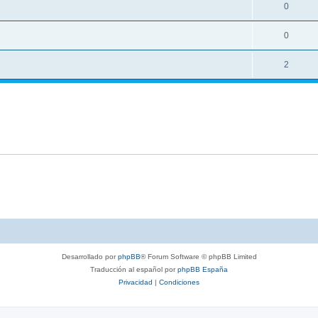
0
0
2
Desarrollado por
phpBB
® Forum Software © phpBB Limited
Traducción al español por
phpBB España
Privacidad
|
Condiciones