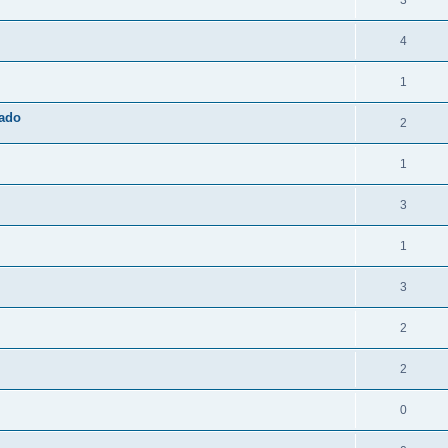
3
4
1
zado
2
1
3
1
3
2
2
0