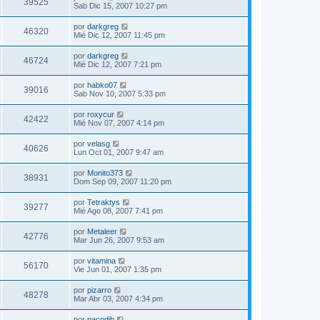
39525
Sab Dic 15, 2007 10:27 pm
por
darkgreg
46320
Mié Dic 12, 2007 11:45 pm
por
darkgreg
46724
Mié Dic 12, 2007 7:21 pm
por
habko07
39016
Sab Nov 10, 2007 5:33 pm
por
roxycur
42422
Mié Nov 07, 2007 4:14 pm
por
velasg
40626
Lun Oct 01, 2007 9:47 am
por
Monito373
38931
Dom Sep 09, 2007 11:20 pm
por
Tetraktys
39277
Mié Ago 08, 2007 7:41 pm
por
Metaleer
42776
Mar Jun 26, 2007 9:53 am
por
vitamina
56170
Vie Jun 01, 2007 1:35 pm
por
pizarro
48278
Mar Abr 03, 2007 4:34 pm
por
pacodib