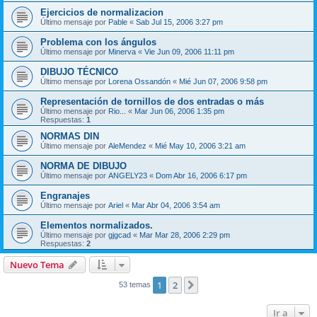
Ejercicios de normalizacion
Último mensaje por
Pable
«
Sab Jul 15, 2006 3:27 pm
Problema con los ángulos
Último mensaje por
Minerva
«
Vie Jun 09, 2006 11:11 pm
DIBUJO TÉCNICO
Último mensaje por
Lorena Ossandón
«
Mié Jun 07, 2006 9:58 pm
Representación de tornillos de dos entradas o más
Último mensaje por
Rio...
«
Mar Jun 06, 2006 1:35 pm
Respuestas:
1
NORMAS DIN
Último mensaje por
AleMendez
«
Mié May 10, 2006 3:21 am
NORMA DE DIBUJO
Último mensaje por
ANGELY23
«
Dom Abr 16, 2006 6:17 pm
Engranajes
Último mensaje por
Ariel
«
Mar Abr 04, 2006 3:54 am
Elementos normalizados.
Último mensaje por
gjgcad
«
Mar Mar 28, 2006 2:29 pm
Respuestas:
2
Nuevo Tema
1
2
Siguiente
53 temas
Ir a