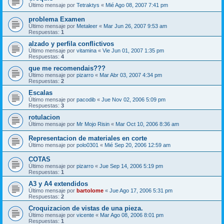
Último mensaje por
Tetraktys
«
Mié Ago 08, 2007 7:41 pm
problema Examen
Último mensaje por
Metaleer
«
Mar Jun 26, 2007 9:53 am
Respuestas:
1
alzado y perfila conflictivos
Último mensaje por
vitamina
«
Vie Jun 01, 2007 1:35 pm
Respuestas:
4
que me recomendais???
Último mensaje por
pizarro
«
Mar Abr 03, 2007 4:34 pm
Respuestas:
2
Escalas
Último mensaje por
pacodib
«
Jue Nov 02, 2006 5:09 pm
Respuestas:
3
rotulacion
Último mensaje por
Mr Mojo Risin
«
Mar Oct 10, 2006 8:36 am
Representacion de materiales en corte
Último mensaje por
polo0301
«
Mié Sep 20, 2006 12:59 am
COTAS
Último mensaje por
pizarro
«
Jue Sep 14, 2006 5:19 pm
Respuestas:
1
A3 y A4 extendidos
Último mensaje por
bartolome
«
Jue Ago 17, 2006 5:31 pm
Respuestas:
2
Croquizacion de vistas de una pieza.
Último mensaje por
vicente
«
Mar Ago 08, 2006 8:01 pm
Respuestas:
1