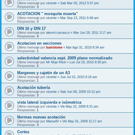
Último mensaje por
vicente
«
Sab Mar 03, 2012 5:57 pm
Respuestas:
3
ACOTACION " mosquita muerta"
Último mensaje por
vicente
«
Mar Sep 13, 2011 6:48 am
Respuestas:
3
DIN 16 y DIN 17
Último mensaje por
alexmi carrasco
«
Mar Jun 28, 2011 3:17 am
Respuestas:
4
Acotacion en secciones
Último mensaje por
bartolome
«
Mar Ago 31, 2010 8:34 am
Respuestas:
1
selectividad valencia sept. 2009 plano normalizado
Último mensaje por
Mr Mojo Risin
«
Lun Jul 19, 2010 9:30 pm
Respuestas:
2
Margenes y cajetin de un A3
Último mensaje por
vicente
«
Jue Jul 15, 2010 9:16 am
Respuestas:
1
Acotación tubería
Último mensaje por
vicente
«
Sab Jun 06, 2009 10:12 pm
Respuestas:
3
vista lateral izquierda e isómetrica
Último mensaje por
vicente
«
Vie May 22, 2009 8:31 pm
Respuestas:
1
Normas nuevas acotación
Último mensaje por
ManuelV
«
Vie May 01, 2009 11:17 am
Respuestas:
3
Cortes