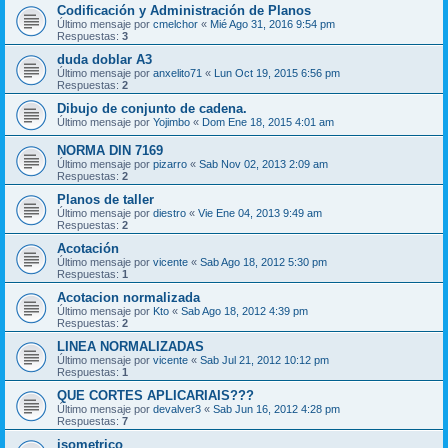
Codificación y Administración de Planos
Último mensaje por
cmelchor
«
Mié Ago 31, 2016 9:54 pm
Respuestas:
3
duda doblar A3
Último mensaje por
anxelito71
«
Lun Oct 19, 2015 6:56 pm
Respuestas:
2
Dibujo de conjunto de cadena.
Último mensaje por
Yojimbo
«
Dom Ene 18, 2015 4:01 am
NORMA DIN 7169
Último mensaje por
pizarro
«
Sab Nov 02, 2013 2:09 am
Respuestas:
2
Planos de taller
Último mensaje por
diestro
«
Vie Ene 04, 2013 9:49 am
Respuestas:
2
Acotación
Último mensaje por
vicente
«
Sab Ago 18, 2012 5:30 pm
Respuestas:
1
Acotacion normalizada
Último mensaje por
Kto
«
Sab Ago 18, 2012 4:39 pm
Respuestas:
2
LINEA NORMALIZADAS
Último mensaje por
vicente
«
Sab Jul 21, 2012 10:12 pm
Respuestas:
1
QUE CORTES APLICARIAIS???
Último mensaje por
devalver3
«
Sab Jun 16, 2012 4:28 pm
Respuestas:
7
isometrico