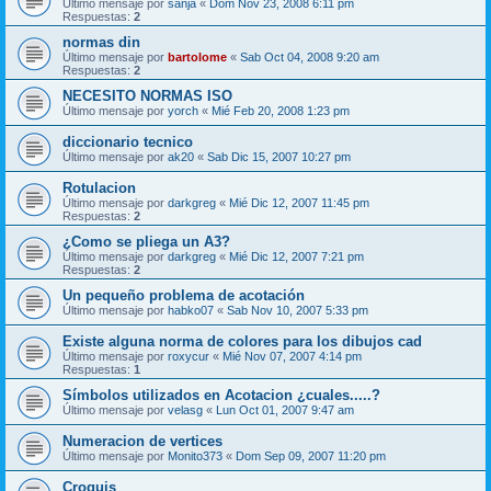
Último mensaje por
sanja
«
Dom Nov 23, 2008 6:11 pm
Respuestas:
2
normas din
Último mensaje por
bartolome
«
Sab Oct 04, 2008 9:20 am
Respuestas:
2
NECESITO NORMAS ISO
Último mensaje por
yorch
«
Mié Feb 20, 2008 1:23 pm
diccionario tecnico
Último mensaje por
ak20
«
Sab Dic 15, 2007 10:27 pm
Rotulacion
Último mensaje por
darkgreg
«
Mié Dic 12, 2007 11:45 pm
Respuestas:
2
¿Como se pliega un A3?
Último mensaje por
darkgreg
«
Mié Dic 12, 2007 7:21 pm
Respuestas:
2
Un pequeño problema de acotación
Último mensaje por
habko07
«
Sab Nov 10, 2007 5:33 pm
Existe alguna norma de colores para los dibujos cad
Último mensaje por
roxycur
«
Mié Nov 07, 2007 4:14 pm
Respuestas:
1
Símbolos utilizados en Acotacion ¿cuales.....?
Último mensaje por
velasg
«
Lun Oct 01, 2007 9:47 am
Numeracion de vertices
Último mensaje por
Monito373
«
Dom Sep 09, 2007 11:20 pm
Croquis