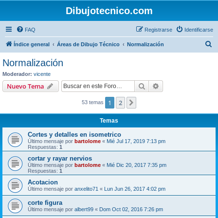
Dibujotecnico.com
FAQ
Registrarse
Identificarse
B
Índice general
Áreas de Dibujo Técnico
Normalización
u
Normalización
s
Moderador:
vicente
c
Buscar
Búsqueda avanzad
Nuevo Tema
a
1
2
Siguiente
53 temas
r
Temas
Cortes y detalles en isometrico
Último mensaje por
bartolome
«
Mié Jul 17, 2019 7:13 pm
Respuestas:
1
cortar y rayar nervios
Último mensaje por
bartolome
«
Mié Dic 20, 2017 7:35 pm
Respuestas:
1
Acotacion
Último mensaje por
anxelito71
«
Lun Jun 26, 2017 4:02 pm
corte figura
Último mensaje por
albert99
«
Dom Oct 02, 2016 7:26 pm