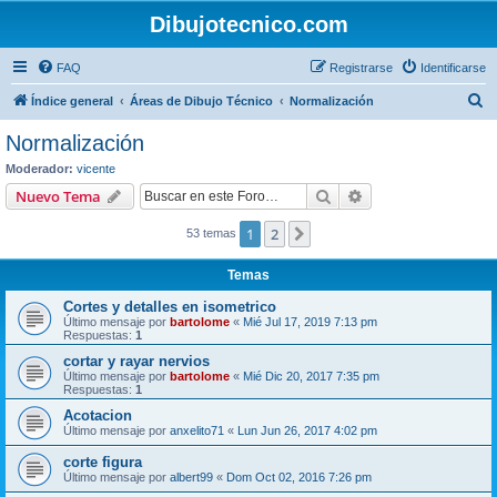
Dibujotecnico.com
FAQ
Registrarse
Identificarse
B
Índice general
Áreas de Dibujo Técnico
Normalización
u
Normalización
s
Moderador:
vicente
c
Buscar
Búsqueda avanzad
Nuevo Tema
a
1
2
Siguiente
53 temas
r
Temas
Cortes y detalles en isometrico
Último mensaje por
bartolome
«
Mié Jul 17, 2019 7:13 pm
Respuestas:
1
cortar y rayar nervios
Último mensaje por
bartolome
«
Mié Dic 20, 2017 7:35 pm
Respuestas:
1
Acotacion
Último mensaje por
anxelito71
«
Lun Jun 26, 2017 4:02 pm
corte figura
Último mensaje por
albert99
«
Dom Oct 02, 2016 7:26 pm