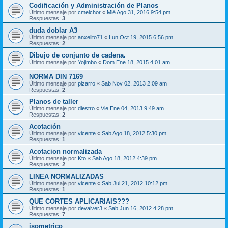
Codificación y Administración de Planos
Último mensaje por
cmelchor
«
Mié Ago 31, 2016 9:54 pm
Respuestas:
3
duda doblar A3
Último mensaje por
anxelito71
«
Lun Oct 19, 2015 6:56 pm
Respuestas:
2
Dibujo de conjunto de cadena.
Último mensaje por
Yojimbo
«
Dom Ene 18, 2015 4:01 am
NORMA DIN 7169
Último mensaje por
pizarro
«
Sab Nov 02, 2013 2:09 am
Respuestas:
2
Planos de taller
Último mensaje por
diestro
«
Vie Ene 04, 2013 9:49 am
Respuestas:
2
Acotación
Último mensaje por
vicente
«
Sab Ago 18, 2012 5:30 pm
Respuestas:
1
Acotacion normalizada
Último mensaje por
Kto
«
Sab Ago 18, 2012 4:39 pm
Respuestas:
2
LINEA NORMALIZADAS
Último mensaje por
vicente
«
Sab Jul 21, 2012 10:12 pm
Respuestas:
1
QUE CORTES APLICARIAIS???
Último mensaje por
devalver3
«
Sab Jun 16, 2012 4:28 pm
Respuestas:
7
isometrico