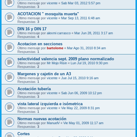
Último mensaje por
vicente
«
Sab Mar 03, 2012 5:57 pm
Respuestas:
3
ACOTACION " mosquita muerta"
Último mensaje por
vicente
«
Mar Sep 13, 2011 6:48 am
Respuestas:
3
DIN 16 y DIN 17
Último mensaje por
alexmi carrasco
«
Mar Jun 28, 2011 3:17 am
Respuestas:
4
Acotacion en secciones
Último mensaje por
bartolome
«
Mar Ago 31, 2010 8:34 am
Respuestas:
1
selectividad valencia sept. 2009 plano normalizado
Último mensaje por
Mr Mojo Risin
«
Lun Jul 19, 2010 9:30 pm
Respuestas:
2
Margenes y cajetin de un A3
Último mensaje por
vicente
«
Jue Jul 15, 2010 9:16 am
Respuestas:
1
Acotación tubería
Último mensaje por
vicente
«
Sab Jun 06, 2009 10:12 pm
Respuestas:
3
vista lateral izquierda e isómetrica
Último mensaje por
vicente
«
Vie May 22, 2009 8:31 pm
Respuestas:
1
Normas nuevas acotación
Último mensaje por
ManuelV
«
Vie May 01, 2009 11:17 am
Respuestas:
3
Cortes