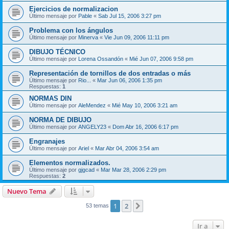
Ejercicios de normalizacion
Último mensaje por
Pable
«
Sab Jul 15, 2006 3:27 pm
Problema con los ángulos
Último mensaje por
Minerva
«
Vie Jun 09, 2006 11:11 pm
DIBUJO TÉCNICO
Último mensaje por
Lorena Ossandón
«
Mié Jun 07, 2006 9:58 pm
Representación de tornillos de dos entradas o más
Último mensaje por
Rio...
«
Mar Jun 06, 2006 1:35 pm
Respuestas:
1
NORMAS DIN
Último mensaje por
AleMendez
«
Mié May 10, 2006 3:21 am
NORMA DE DIBUJO
Último mensaje por
ANGELY23
«
Dom Abr 16, 2006 6:17 pm
Engranajes
Último mensaje por
Ariel
«
Mar Abr 04, 2006 3:54 am
Elementos normalizados.
Último mensaje por
gjgcad
«
Mar Mar 28, 2006 2:29 pm
Respuestas:
2
Nuevo Tema
1
2
Siguiente
53 temas
Ir a