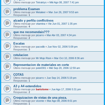
Último mensaje por
Tetraktys
«
Mié Ago 08, 2007 7:41 pm
problema Examen
Último mensaje por
Metaleer
«
Mar Jun 26, 2007 9:53 am
Respuestas:
1
alzado y perfila conflictivos
Último mensaje por
vitamina
«
Vie Jun 01, 2007 1:35 pm
Respuestas:
4
que me recomendais???
Último mensaje por
pizarro
«
Mar Abr 03, 2007 4:34 pm
Respuestas:
2
Escalas
Último mensaje por
pacodib
«
Jue Nov 02, 2006 5:09 pm
Respuestas:
3
rotulacion
Último mensaje por
Mr Mojo Risin
«
Mar Oct 10, 2006 8:36 am
Representacion de materiales en corte
Último mensaje por
polo0301
«
Mié Sep 20, 2006 12:59 am
COTAS
Último mensaje por
pizarro
«
Jue Sep 14, 2006 5:19 pm
Respuestas:
1
A3 y A4 extendidos
Último mensaje por
bartolome
«
Jue Ago 17, 2006 5:31 pm
Respuestas:
2
Croquizacion de vistas de una pieza.
Último mensaje por
vicente
«
Mar Ago 08, 2006 8:01 pm
Respuestas:
1