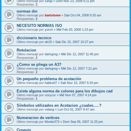
Último mensaje por
sanja
«
Dom Nov 23, 2008 6:11 pm
Respuestas:
2
normas din
Último mensaje por
bartolome
«
Sab Oct 04, 2008 9:20 am
Respuestas:
2
NECESITO NORMAS ISO
Último mensaje por
yorch
«
Mié Feb 20, 2008 1:23 pm
diccionario tecnico
Último mensaje por
ak20
«
Sab Dic 15, 2007 10:27 pm
Rotulacion
Último mensaje por
darkgreg
«
Mié Dic 12, 2007 11:45 pm
Respuestas:
2
¿Como se pliega un A3?
Último mensaje por
darkgreg
«
Mié Dic 12, 2007 7:21 pm
Respuestas:
2
Un pequeño problema de acotación
Último mensaje por
habko07
«
Sab Nov 10, 2007 5:33 pm
Existe alguna norma de colores para los dibujos cad
Último mensaje por
roxycur
«
Mié Nov 07, 2007 4:14 pm
Respuestas:
1
Símbolos utilizados en Acotacion ¿cuales.....?
Último mensaje por
velasg
«
Lun Oct 01, 2007 9:47 am
Numeracion de vertices
Último mensaje por
Monito373
«
Dom Sep 09, 2007 11:20 pm
Croquis