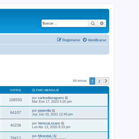
Buscar
Búsqueda avanza
Registrarse
Identificarse
1
2
Siguiente
84 temas
VISTAS
ÚLTIMO MENSAJE
por
carlosdiazaguero
108550
Mar Ene 17, 2023 5:20 pm
por
pepevilla
64107
Jue Jun 10, 2021 12:49 pm
por
VanesaLosano
40238
Lun Abr 13, 2020 9:33 pm
por
MirandaLi
78412