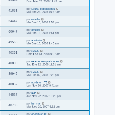
49344
Dom Mar 02, 2008 11:43 pm
por
Laura_oposiciones
41831
Mié Ene 23, 2008 10:37 am
por
esteller
54447
Mié Ene 16, 2008 1:54 pm
por
esteller
60647
Mié Ene 16, 2008 1:51 pm
por
apolonio
49563
Mié Ene 16, 2008 9:46 am
por
SAGU
40361
Dom Ene 13, 2008 9:07 am
por
examenesoposiciones
40800
Sab Ene 12, 2008 11:51 am
por
SAGU
39945
Mié Ene 02, 2008 5:28 pm
por
nordstorm73
40852
Lun Nov 26, 2007 9:41 pm
por
milo
44537
Jue Nov 22, 2007 10:26 pm
por
be_mar
40733
Mar Nov 20, 2007 5:52 pm
por
opodibu2008