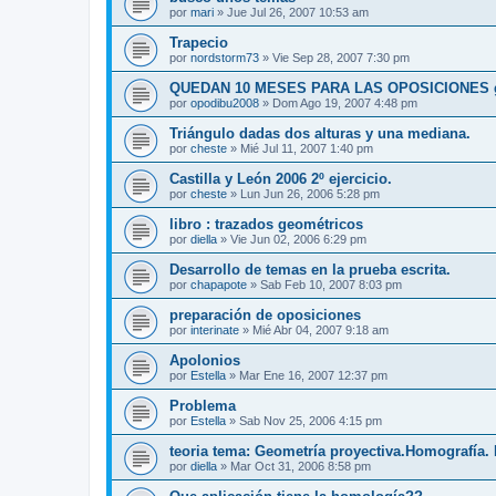
por
mari
»
Jue Jul 26, 2007 10:53 am
Trapecio
por
nordstorm73
»
Vie Sep 28, 2007 7:30 pm
QUEDAN 10 MESES PARA LAS OPOSICIONES gru
por
opodibu2008
»
Dom Ago 19, 2007 4:48 pm
Triángulo dadas dos alturas y una mediana.
por
cheste
»
Mié Jul 11, 2007 1:40 pm
Castilla y León 2006 2º ejercicio.
por
cheste
»
Lun Jun 26, 2006 5:28 pm
libro : trazados geométricos
por
diella
»
Vie Jun 02, 2006 6:29 pm
Desarrollo de temas en la prueba escrita.
por
chapapote
»
Sab Feb 10, 2007 8:03 pm
preparación de oposiciones
por
interinate
»
Mié Abr 04, 2007 9:18 am
Apolonios
por
Estella
»
Mar Ene 16, 2007 12:37 pm
Problema
por
Estella
»
Sab Nov 25, 2006 4:15 pm
teoria tema: Geometría proyectiva.Homografía.
por
diella
»
Mar Oct 31, 2006 8:58 pm