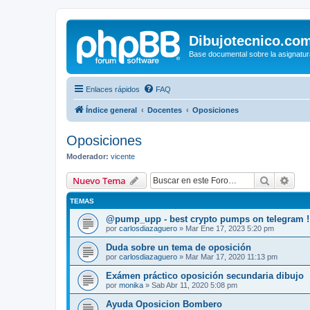
Dibujotecnico.co
Base documental sobre la asignatur
Enlaces rápidos
FAQ
Índice general
Docentes
Oposiciones
Oposiciones
Moderador:
vicente
Buscar
Bús
Nuevo Tema
TEMAS
@pump_upp - best crypto pumps on telegram !
por
carlosdiazaguero
»
Mar Ene 17, 2023 5:20 pm
Duda sobre un tema de oposición
por
carlosdiazaguero
»
Mar Mar 17, 2020 11:13 pm
Exámen práctico oposición secundaria dibujo
por
monika
»
Sab Abr 11, 2020 5:08 pm
Ayuda Oposicion Bombero