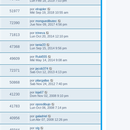
Lun Feb 18, 2019 7:03 pm
por
elrajoler
51977
Mié Sep 19, 2018 10:55 am
por
monguedibutec
72390
Jue Nov 09, 2017 4:56 pm
por
trineva
71813
Lun Oct 20, 2014 12:10 pm
por
tania33
47368
Lun Sep 15, 2014 9:56 pm
por
Rubi555
49609
Mié May 14, 2014 9:08 am
por
jacob374
72371
Sab Oct 12, 2013 4:13 pm
por
pilargallas
50868
Sab Nov 24, 2012 7:40 pm
por
loja67
41230
Dom Nov 02, 2008 9:10 pm
por
oposdibujo
41783
Lun Oct 06, 2008 7:14 pm
por
galadriel
40956
Lun Abr 07, 2008 12:26 pm
por
slg