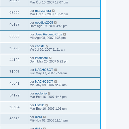
50963
Mar Oct 16, 2007 12:07 pm
por
manzanera
68559
Mar Oct 16, 2007 10:52 am
por
opodibu2008
40187
Dom Ago 19, 2007 4:48 pm
por
João Risueño Cruz
65805
Mié Ago 08, 2007 4:33 pm
por
cheste
53720
Vie Jul 20, 2007 11:11 am
por
interinate
44129
Dom May 20, 2007 5:22 pm
por
NACHOBOT
71907
Jue May 17, 2007 7:50 am
por
NACHOBOT
45041
Mié May 09, 2007 9:32 am
por
apolonio
54179
Mar Ene 16, 2007 4:43 pm
por
Estella
58584
Mar Ene 16, 2007 1:01 pm
por
diella
50368
Mié Nov 01, 2006 11:14 pm
por
diella