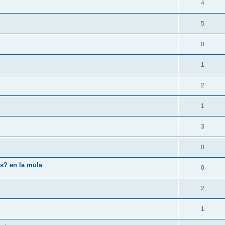
4
5
0
1
2
1
3
0
os? en la mula
0
2
1