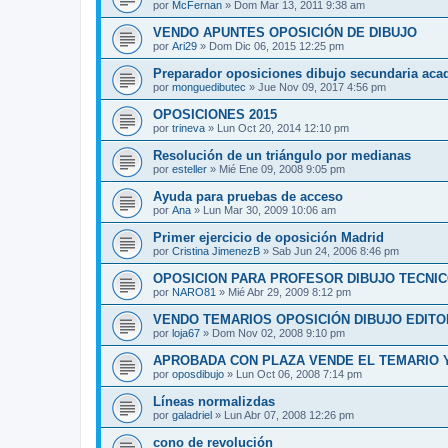
por
McFernan
»
Dom Mar 13, 2011 9:38 am
VENDO APUNTES OPOSICIÓN DE DIBUJO
por
Ari29
»
Dom Dic 06, 2015 12:25 pm
Preparador oposiciones dibujo secundaria aca
por
monguedibutec
»
Jue Nov 09, 2017 4:56 pm
OPOSICIONES 2015
por
trineva
»
Lun Oct 20, 2014 12:10 pm
Resolución de un triángulo por medianas
por
esteller
»
Mié Ene 09, 2008 9:05 pm
Ayuda para pruebas de acceso
por
Ana
»
Lun Mar 30, 2009 10:06 am
Primer ejercicio de oposición Madrid
por
Cristina JimenezB
»
Sab Jun 24, 2006 8:46 pm
OPOSICION PARA PROFESOR DIBUJO TECNI
por
NARO81
»
Mié Abr 29, 2009 8:12 pm
VENDO TEMARIOS OPOSICIÓN DIBUJO EDITO
por
loja67
»
Dom Nov 02, 2008 9:10 pm
APROBADA CON PLAZA VENDE EL TEMARIO Y
por
oposdibujo
»
Lun Oct 06, 2008 7:14 pm
Líneas normalizdas
por
galadriel
»
Lun Abr 07, 2008 12:26 pm
cono de revolución