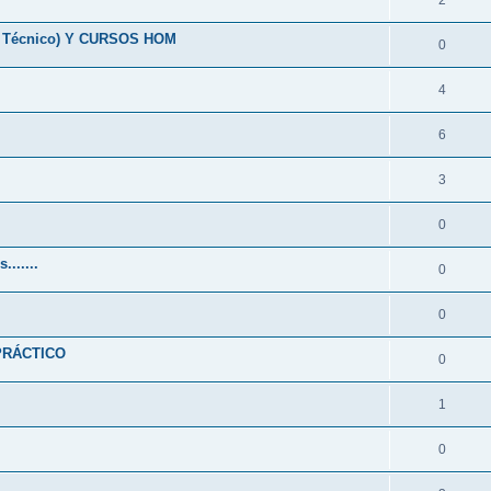
2
Técnico) Y CURSOS HOM
0
4
6
3
0
......
0
0
 PRÁCTICO
0
1
0