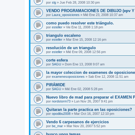
por
slg
»
Jue Feb 28, 2008 10:30 pm
VENDO PROGRAMACIONES DE DIBUJO (epv Y 
por
Laura_oposiciones
»
Mié Ene 23, 2008 10:37 am
como puedo resolver este triángulo.
por
esteller
»
Vie Ene 11, 2008 1:18 pm
triangulo escaleno
por
esteller
»
Mar Ene 15, 2008 12:16 pm
resolución de un triangulo
por
esteller
»
Mié Ene 09, 2008 12:56 pm
corte esfera
por
SAGU
»
Dom Ene 13, 2008 9:07 am
la mayor coleccion de examenes de oposiciones.
por
examenesoposiciones
»
Sab Ene 12, 2008 11:51 am
PIRÁMIDE
por
SAGU
»
Mié Ene 02, 2008 5:28 pm
Nuevo libro de mad para preparar el EXAMEN
por
nordstorm73
»
Lun Nov 26, 2007 9:41 pm
Quitaran la parte practica en las oposiciones?
por
opodibu2008
»
Mar Oct 16, 2007 12:10 pm
Vendo 6 carpesanos de ejercicios
por
be_mar
»
Mar Nov 20, 2007 5:52 pm
busco unos temas