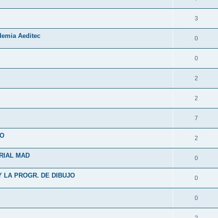
3
demia Aeditec
0
0
2
2
7
CO
2
RIAL MAD
0
 LA PROGR. DE DIBUJO
0
0