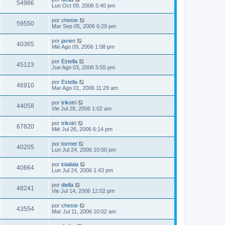
54986
Lun Oct 09, 2006 5:40 pm
por
cheste
59550
Mar Sep 05, 2006 6:29 pm
por
javieri
40365
Mié Ago 09, 2006 1:08 pm
por
Estella
45123
Jue Ago 03, 2006 5:55 pm
por
Estella
46910
Mar Ago 01, 2006 11:29 am
por
trikotri
44058
Vie Jul 28, 2006 1:02 am
por
trikotri
67820
Mié Jul 26, 2006 6:14 pm
por
tormet
40205
Lun Jul 24, 2006 10:00 pm
por
lolailala
40664
Lun Jul 24, 2006 1:43 pm
por
diella
48241
Vie Jul 14, 2006 12:02 pm
por
cheste
43554
Mar Jul 11, 2006 10:02 am