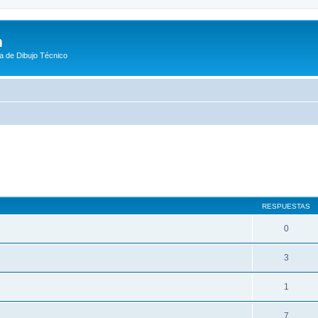
m
a de Dibujo Técnico
queda avanzada
RESPUESTAS
0
3
1
7