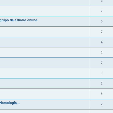
3
7
po de estudio online
0
7
4
1
7
1
2
5
 Homología...
2