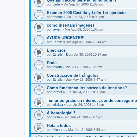
Que aplicación tiene la homología??
por
diella
»
Vie Sep 08, 2006 11:02 am
Examen 2006 Castilla y León 1er ejercicio
por
cheste
»
Vie Jun 23, 2006 8:09 pm
como insertais imagenes
por
javieri
»
Mié Ago 09, 2006 1:08 pm
AYUDA URGENTE!!!
por
Estella
»
Jue Ago 03, 2006 12:44 pm
Ejercicios
por
Estella
»
Dom Jul 30, 2006 10:27 am
Duda
por
trikotri
»
Mié Jul 26, 2006 6:11 pm
Construccion de triángulos
por
Estella
»
Jue May 18, 2006 8:47 am
Cómo funcionan los sorteos de interinos?
por
tormet
»
Lun Jul 24, 2006 10:00 pm
Temarios gratis en internet ¿donde conseguirl
por
lolailala
»
Lun Jul 24, 2006 1:43 pm
A homología!!!
por
diella
»
Sab Jun 24, 2006 2:07 pm
Hola a todos
por
Minerva
»
Mar Jul 11, 2006 8:58 am