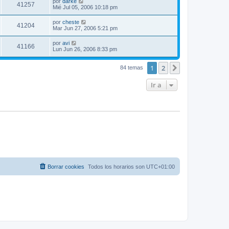
por
darke
41257
Mié Jul 05, 2006 10:18 pm
por
cheste
41204
Mar Jun 27, 2006 5:21 pm
por
avi
41166
Lun Jun 26, 2006 8:33 pm
1
2
Siguiente
84 temas
Ir a
Borrar cookies
Todos los horarios son
UTC+01:00