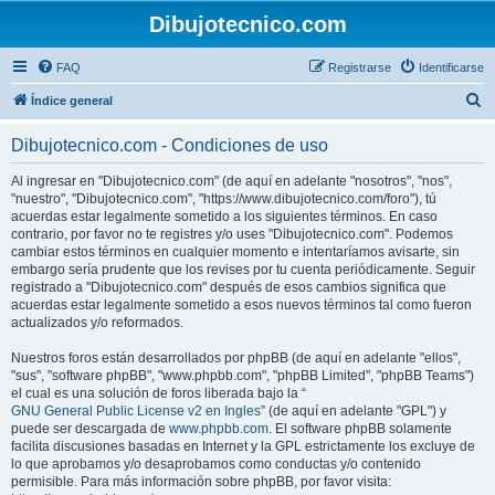
Dibujotecnico.com
FAQ
Registrarse
Identificarse
B
Índice general
u
Dibujotecnico.com - Condiciones de uso
s
c
Al ingresar en "Dibujotecnico.com" (de aquí en adelante "nosotros", "nos",
"nuestro", "Dibujotecnico.com", "https://www.dibujotecnico.com/foro"), tú
a
acuerdas estar legalmente sometido a los siguientes términos. En caso
r
contrario, por favor no te registres y/o uses "Dibujotecnico.com". Podemos
cambiar estos términos en cualquier momento e intentaríamos avisarte, sin
embargo sería prudente que los revises por tu cuenta periódicamente. Seguir
registrado a "Dibujotecnico.com" después de esos cambios significa que
acuerdas estar legalmente sometido a esos nuevos términos tal como fueron
actualizados y/o reformados.
Nuestros foros están desarrollados por phpBB (de aquí en adelante "ellos",
"sus", "software phpBB", "www.phpbb.com", "phpBB Limited", "phpBB Teams")
el cual es una solución de foros liberada bajo la “
GNU General Public License v2 en Ingles
” (de aquí en adelante "GPL") y
puede ser descargada de
www.phpbb.com
. El software phpBB solamente
facilita discusiones basadas en Internet y la GPL estrictamente los excluye de
lo que aprobamos y/o desaprobamos como conductas y/o contenido
permisible. Para más información sobre phpBB, por favor visita: