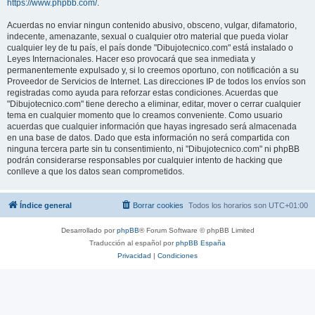
https://www.phpbb.com/
.
Acuerdas no enviar ningun contenido abusivo, obsceno, vulgar, difamatorio,
indecente, amenazante, sexual o cualquier otro material que pueda violar
cualquier ley de tu país, el país donde "Dibujotecnico.com" está instalado o
Leyes Internacionales. Hacer eso provocará que sea inmediata y
permanentemente expulsado y, si lo creemos oportuno, con notificación a su
Proveedor de Servicios de Internet. Las direcciones IP de todos los envíos son
registradas como ayuda para reforzar estas condiciones. Acuerdas que
"Dibujotecnico.com" tiene derecho a eliminar, editar, mover o cerrar cualquier
tema en cualquier momento que lo creamos conveniente. Como usuario
acuerdas que cualquier información que hayas ingresado será almacenada
en una base de datos. Dado que esta información no será compartida con
ninguna tercera parte sin tu consentimiento, ni "Dibujotecnico.com" ni phpBB
podrán considerarse responsables por cualquier intento de hacking que
conlleve a que los datos sean comprometidos.
Índice general
Borrar cookies
Todos los horarios son
UTC+01:00
Desarrollado por
phpBB
® Forum Software © phpBB Limited
Traducción al español por
phpBB España
Privacidad
|
Condiciones