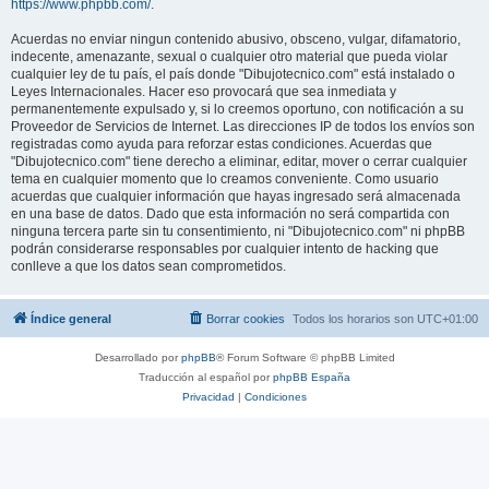
https://www.phpbb.com/
.
Acuerdas no enviar ningun contenido abusivo, obsceno, vulgar, difamatorio,
indecente, amenazante, sexual o cualquier otro material que pueda violar
cualquier ley de tu país, el país donde "Dibujotecnico.com" está instalado o
Leyes Internacionales. Hacer eso provocará que sea inmediata y
permanentemente expulsado y, si lo creemos oportuno, con notificación a su
Proveedor de Servicios de Internet. Las direcciones IP de todos los envíos son
registradas como ayuda para reforzar estas condiciones. Acuerdas que
"Dibujotecnico.com" tiene derecho a eliminar, editar, mover o cerrar cualquier
tema en cualquier momento que lo creamos conveniente. Como usuario
acuerdas que cualquier información que hayas ingresado será almacenada
en una base de datos. Dado que esta información no será compartida con
ninguna tercera parte sin tu consentimiento, ni "Dibujotecnico.com" ni phpBB
podrán considerarse responsables por cualquier intento de hacking que
conlleve a que los datos sean comprometidos.
Índice general
Borrar cookies
Todos los horarios son
UTC+01:00
Desarrollado por
phpBB
® Forum Software © phpBB Limited
Traducción al español por
phpBB España
Privacidad
|
Condiciones