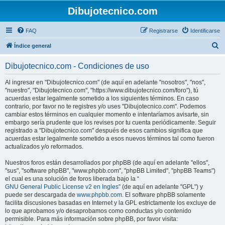
Dibujotecnico.com
FAQ
Registrarse
Identificarse
B
Índice general
u
Dibujotecnico.com - Condiciones de uso
s
c
Al ingresar en "Dibujotecnico.com" (de aquí en adelante "nosotros", "nos",
"nuestro", "Dibujotecnico.com", "https://www.dibujotecnico.com/foro"), tú
a
acuerdas estar legalmente sometido a los siguientes términos. En caso
r
contrario, por favor no te registres y/o uses "Dibujotecnico.com". Podemos
cambiar estos términos en cualquier momento e intentaríamos avisarte, sin
embargo sería prudente que los revises por tu cuenta periódicamente. Seguir
registrado a "Dibujotecnico.com" después de esos cambios significa que
acuerdas estar legalmente sometido a esos nuevos términos tal como fueron
actualizados y/o reformados.
Nuestros foros están desarrollados por phpBB (de aquí en adelante "ellos",
"sus", "software phpBB", "www.phpbb.com", "phpBB Limited", "phpBB Teams")
el cual es una solución de foros liberada bajo la “
GNU General Public License v2 en Ingles
” (de aquí en adelante "GPL") y
puede ser descargada de
www.phpbb.com
. El software phpBB solamente
facilita discusiones basadas en Internet y la GPL estrictamente los excluye de
lo que aprobamos y/o desaprobamos como conductas y/o contenido
permisible. Para más información sobre phpBB, por favor visita: