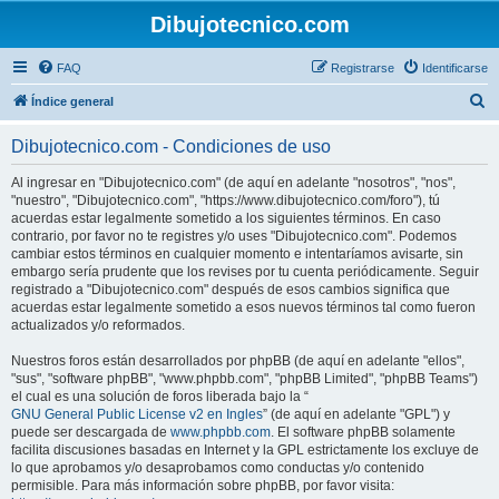
Dibujotecnico.com
FAQ
Registrarse
Identificarse
B
Índice general
u
Dibujotecnico.com - Condiciones de uso
s
c
Al ingresar en "Dibujotecnico.com" (de aquí en adelante "nosotros", "nos",
"nuestro", "Dibujotecnico.com", "https://www.dibujotecnico.com/foro"), tú
a
acuerdas estar legalmente sometido a los siguientes términos. En caso
r
contrario, por favor no te registres y/o uses "Dibujotecnico.com". Podemos
cambiar estos términos en cualquier momento e intentaríamos avisarte, sin
embargo sería prudente que los revises por tu cuenta periódicamente. Seguir
registrado a "Dibujotecnico.com" después de esos cambios significa que
acuerdas estar legalmente sometido a esos nuevos términos tal como fueron
actualizados y/o reformados.
Nuestros foros están desarrollados por phpBB (de aquí en adelante "ellos",
"sus", "software phpBB", "www.phpbb.com", "phpBB Limited", "phpBB Teams")
el cual es una solución de foros liberada bajo la “
GNU General Public License v2 en Ingles
” (de aquí en adelante "GPL") y
puede ser descargada de
www.phpbb.com
. El software phpBB solamente
facilita discusiones basadas en Internet y la GPL estrictamente los excluye de
lo que aprobamos y/o desaprobamos como conductas y/o contenido
permisible. Para más información sobre phpBB, por favor visita: