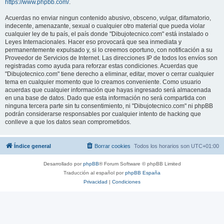
https://www.phpbb.com/
.
Acuerdas no enviar ningun contenido abusivo, obsceno, vulgar, difamatorio,
indecente, amenazante, sexual o cualquier otro material que pueda violar
cualquier ley de tu país, el país donde "Dibujotecnico.com" está instalado o
Leyes Internacionales. Hacer eso provocará que sea inmediata y
permanentemente expulsado y, si lo creemos oportuno, con notificación a su
Proveedor de Servicios de Internet. Las direcciones IP de todos los envíos son
registradas como ayuda para reforzar estas condiciones. Acuerdas que
"Dibujotecnico.com" tiene derecho a eliminar, editar, mover o cerrar cualquier
tema en cualquier momento que lo creamos conveniente. Como usuario
acuerdas que cualquier información que hayas ingresado será almacenada
en una base de datos. Dado que esta información no será compartida con
ninguna tercera parte sin tu consentimiento, ni "Dibujotecnico.com" ni phpBB
podrán considerarse responsables por cualquier intento de hacking que
conlleve a que los datos sean comprometidos.
Índice general
Borrar cookies
Todos los horarios son
UTC+01:00
Desarrollado por
phpBB
® Forum Software © phpBB Limited
Traducción al español por
phpBB España
Privacidad
|
Condiciones