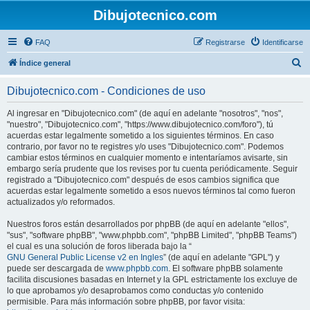
Dibujotecnico.com
FAQ
Registrarse
Identificarse
B
Índice general
u
Dibujotecnico.com - Condiciones de uso
s
c
Al ingresar en "Dibujotecnico.com" (de aquí en adelante "nosotros", "nos",
"nuestro", "Dibujotecnico.com", "https://www.dibujotecnico.com/foro"), tú
a
acuerdas estar legalmente sometido a los siguientes términos. En caso
r
contrario, por favor no te registres y/o uses "Dibujotecnico.com". Podemos
cambiar estos términos en cualquier momento e intentaríamos avisarte, sin
embargo sería prudente que los revises por tu cuenta periódicamente. Seguir
registrado a "Dibujotecnico.com" después de esos cambios significa que
acuerdas estar legalmente sometido a esos nuevos términos tal como fueron
actualizados y/o reformados.
Nuestros foros están desarrollados por phpBB (de aquí en adelante "ellos",
"sus", "software phpBB", "www.phpbb.com", "phpBB Limited", "phpBB Teams")
el cual es una solución de foros liberada bajo la “
GNU General Public License v2 en Ingles
” (de aquí en adelante "GPL") y
puede ser descargada de
www.phpbb.com
. El software phpBB solamente
facilita discusiones basadas en Internet y la GPL estrictamente los excluye de
lo que aprobamos y/o desaprobamos como conductas y/o contenido
permisible. Para más información sobre phpBB, por favor visita: