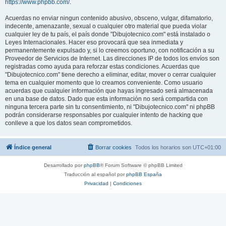
https://www.phpbb.com/
.
Acuerdas no enviar ningun contenido abusivo, obsceno, vulgar, difamatorio,
indecente, amenazante, sexual o cualquier otro material que pueda violar
cualquier ley de tu país, el país donde "Dibujotecnico.com" está instalado o
Leyes Internacionales. Hacer eso provocará que sea inmediata y
permanentemente expulsado y, si lo creemos oportuno, con notificación a su
Proveedor de Servicios de Internet. Las direcciones IP de todos los envíos son
registradas como ayuda para reforzar estas condiciones. Acuerdas que
"Dibujotecnico.com" tiene derecho a eliminar, editar, mover o cerrar cualquier
tema en cualquier momento que lo creamos conveniente. Como usuario
acuerdas que cualquier información que hayas ingresado será almacenada
en una base de datos. Dado que esta información no será compartida con
ninguna tercera parte sin tu consentimiento, ni "Dibujotecnico.com" ni phpBB
podrán considerarse responsables por cualquier intento de hacking que
conlleve a que los datos sean comprometidos.
Índice general
Borrar cookies
Todos los horarios son
UTC+01:00
Desarrollado por
phpBB
® Forum Software © phpBB Limited
Traducción al español por
phpBB España
Privacidad
|
Condiciones