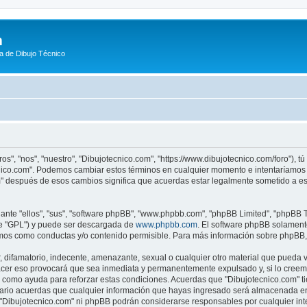
m
a de Dibujo Técnico
os", "nos", "nuestro", "Dibujotecnico.com", "https://www.dibujotecnico.com/foro"), 
ecnico.com". Podemos cambiar estos términos en cualquier momento e intentaríamos 
m" después de esos cambios significa que acuerdas estar legalmente sometido a es
nte "ellos", "sus", "software phpBB", "www.phpbb.com", "phpBB Limited", "phpBB Te
te "GPL") y puede ser descargada de
www.phpbb.com
. El software phpBB solamente
os como conductas y/o contenido permisible. Para más información sobre phpBB, p
difamatorio, indecente, amenazante, sexual o cualquier otro material que pueda vio
acer eso provocará que sea inmediata y permanentemente expulsado y, si lo creemo
as como ayuda para reforzar estas condiciones. Acuerdas que "Dibujotecnico.com" ti
rio acuerdas que cualquier información que hayas ingresado será almacenada en
i "Dibujotecnico.com" ni phpBB podrán considerarse responsables por cualquier in