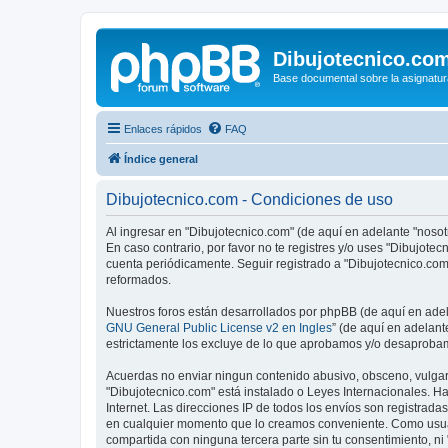
Dibujotecnico.co
Base documental sobre la asignatur
Enlaces rápidos
FAQ
Índice general
Dibujotecnico.com - Condiciones de uso
Al ingresar en "Dibujotecnico.com" (de aquí en adelante "nosotr
En caso contrario, por favor no te registres y/o uses "Dibujot
cuenta periódicamente. Seguir registrado a "Dibujotecnico.co
reformados.
Nuestros foros están desarrollados por phpBB (de aquí en adela
GNU General Public License v2 en Ingles
” (de aquí en adelan
estrictamente los excluye de lo que aprobamos y/o desaprobam
Acuerdas no enviar ningun contenido abusivo, obsceno, vulgar, 
"Dibujotecnico.com" está instalado o Leyes Internacionales. H
Internet. Las direcciones IP de todos los envíos son registrad
en cualquier momento que lo creamos conveniente. Como usua
compartida con ninguna tercera parte sin tu consentimiento, n