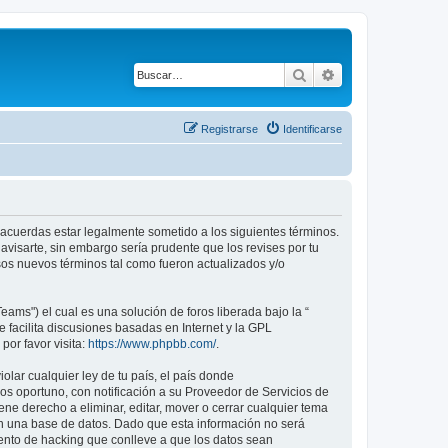
Buscar
Búsqueda avanza
Registrarse
Identificarse
tú acuerdas estar legalmente sometido a los siguientes términos.
avisarte, sin embargo sería prudente que los revises por tu
os nuevos términos tal como fueron actualizados y/o
ams") el cual es una solución de foros liberada bajo la “
 facilita discusiones basadas en Internet y la GPL
or favor visita:
https://www.phpbb.com/
.
lar cualquier ley de tu país, el país donde
s oportuno, con notificación a su Proveedor de Servicios de
ene derecho a eliminar, editar, mover o cerrar cualquier tema
 una base de datos. Dado que esta información no será
tento de hacking que conlleve a que los datos sean