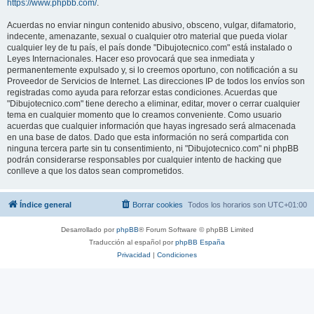
https://www.phpbb.com/
.
Acuerdas no enviar ningun contenido abusivo, obsceno, vulgar, difamatorio,
indecente, amenazante, sexual o cualquier otro material que pueda violar
cualquier ley de tu país, el país donde "Dibujotecnico.com" está instalado o
Leyes Internacionales. Hacer eso provocará que sea inmediata y
permanentemente expulsado y, si lo creemos oportuno, con notificación a su
Proveedor de Servicios de Internet. Las direcciones IP de todos los envíos son
registradas como ayuda para reforzar estas condiciones. Acuerdas que
"Dibujotecnico.com" tiene derecho a eliminar, editar, mover o cerrar cualquier
tema en cualquier momento que lo creamos conveniente. Como usuario
acuerdas que cualquier información que hayas ingresado será almacenada
en una base de datos. Dado que esta información no será compartida con
ninguna tercera parte sin tu consentimiento, ni "Dibujotecnico.com" ni phpBB
podrán considerarse responsables por cualquier intento de hacking que
conlleve a que los datos sean comprometidos.
Índice general
Borrar cookies
Todos los horarios son
UTC+01:00
Desarrollado por
phpBB
® Forum Software © phpBB Limited
Traducción al español por
phpBB España
Privacidad
|
Condiciones