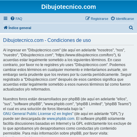
Dibujotecnico.com
FAQ
Registrarse
Identificarse
B
Índice general
u
Dibujotecnico.com - Condiciones de uso
s
c
Al ingresar en "Dibujotecnico.com" (de aquí en adelante "nosotros", "nos",
"nuestro", "Dibujotecnico.com", "https://www.dibujotecnico.com/foro"), tú
a
acuerdas estar legalmente sometido a los siguientes términos. En caso
r
contrario, por favor no te registres y/o uses "Dibujotecnico.com". Podemos
cambiar estos términos en cualquier momento e intentaríamos avisarte, sin
embargo sería prudente que los revises por tu cuenta periódicamente. Seguir
registrado a "Dibujotecnico.com" después de esos cambios significa que
acuerdas estar legalmente sometido a esos nuevos términos tal como fueron
actualizados y/o reformados.
Nuestros foros están desarrollados por phpBB (de aquí en adelante "ellos",
"sus", "software phpBB", "www.phpbb.com", "phpBB Limited", "phpBB Teams")
el cual es una solución de foros liberada bajo la “
GNU General Public License v2 en Ingles
” (de aquí en adelante "GPL") y
puede ser descargada de
www.phpbb.com
. El software phpBB solamente
facilita discusiones basadas en Internet y la GPL estrictamente los excluye de
lo que aprobamos y/o desaprobamos como conductas y/o contenido
permisible. Para más información sobre phpBB, por favor visita: