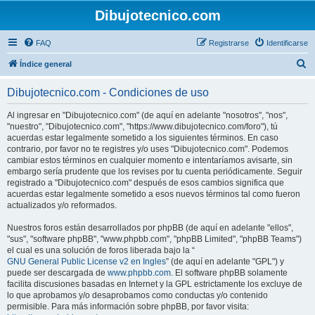
Dibujotecnico.com
FAQ
Registrarse
Identificarse
B
Índice general
u
Dibujotecnico.com - Condiciones de uso
s
c
Al ingresar en "Dibujotecnico.com" (de aquí en adelante "nosotros", "nos",
"nuestro", "Dibujotecnico.com", "https://www.dibujotecnico.com/foro"), tú
a
acuerdas estar legalmente sometido a los siguientes términos. En caso
r
contrario, por favor no te registres y/o uses "Dibujotecnico.com". Podemos
cambiar estos términos en cualquier momento e intentaríamos avisarte, sin
embargo sería prudente que los revises por tu cuenta periódicamente. Seguir
registrado a "Dibujotecnico.com" después de esos cambios significa que
acuerdas estar legalmente sometido a esos nuevos términos tal como fueron
actualizados y/o reformados.
Nuestros foros están desarrollados por phpBB (de aquí en adelante "ellos",
"sus", "software phpBB", "www.phpbb.com", "phpBB Limited", "phpBB Teams")
el cual es una solución de foros liberada bajo la “
GNU General Public License v2 en Ingles
” (de aquí en adelante "GPL") y
puede ser descargada de
www.phpbb.com
. El software phpBB solamente
facilita discusiones basadas en Internet y la GPL estrictamente los excluye de
lo que aprobamos y/o desaprobamos como conductas y/o contenido
permisible. Para más información sobre phpBB, por favor visita: