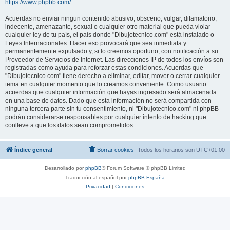
https://www.phpbb.com/
.
Acuerdas no enviar ningun contenido abusivo, obsceno, vulgar, difamatorio,
indecente, amenazante, sexual o cualquier otro material que pueda violar
cualquier ley de tu país, el país donde "Dibujotecnico.com" está instalado o
Leyes Internacionales. Hacer eso provocará que sea inmediata y
permanentemente expulsado y, si lo creemos oportuno, con notificación a su
Proveedor de Servicios de Internet. Las direcciones IP de todos los envíos son
registradas como ayuda para reforzar estas condiciones. Acuerdas que
"Dibujotecnico.com" tiene derecho a eliminar, editar, mover o cerrar cualquier
tema en cualquier momento que lo creamos conveniente. Como usuario
acuerdas que cualquier información que hayas ingresado será almacenada
en una base de datos. Dado que esta información no será compartida con
ninguna tercera parte sin tu consentimiento, ni "Dibujotecnico.com" ni phpBB
podrán considerarse responsables por cualquier intento de hacking que
conlleve a que los datos sean comprometidos.
Índice general
Borrar cookies
Todos los horarios son
UTC+01:00
Desarrollado por
phpBB
® Forum Software © phpBB Limited
Traducción al español por
phpBB España
Privacidad
|
Condiciones