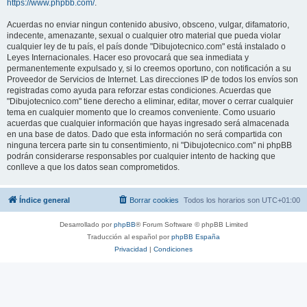
https://www.phpbb.com/
.
Acuerdas no enviar ningun contenido abusivo, obsceno, vulgar, difamatorio,
indecente, amenazante, sexual o cualquier otro material que pueda violar
cualquier ley de tu país, el país donde "Dibujotecnico.com" está instalado o
Leyes Internacionales. Hacer eso provocará que sea inmediata y
permanentemente expulsado y, si lo creemos oportuno, con notificación a su
Proveedor de Servicios de Internet. Las direcciones IP de todos los envíos son
registradas como ayuda para reforzar estas condiciones. Acuerdas que
"Dibujotecnico.com" tiene derecho a eliminar, editar, mover o cerrar cualquier
tema en cualquier momento que lo creamos conveniente. Como usuario
acuerdas que cualquier información que hayas ingresado será almacenada
en una base de datos. Dado que esta información no será compartida con
ninguna tercera parte sin tu consentimiento, ni "Dibujotecnico.com" ni phpBB
podrán considerarse responsables por cualquier intento de hacking que
conlleve a que los datos sean comprometidos.
Índice general
Borrar cookies
Todos los horarios son
UTC+01:00
Desarrollado por
phpBB
® Forum Software © phpBB Limited
Traducción al español por
phpBB España
Privacidad
|
Condiciones