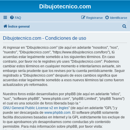
Dibujotecnico.com
FAQ
Registrarse
Identificarse
B
Índice general
u
Dibujotecnico.com - Condiciones de uso
s
c
Al ingresar en "Dibujotecnico.com" (de aquí en adelante "nosotros", "nos",
"nuestro", "Dibujotecnico.com", "https://www.dibujotecnico.com/foro"), tú
a
acuerdas estar legalmente sometido a los siguientes términos. En caso
r
contrario, por favor no te registres y/o uses "Dibujotecnico.com". Podemos
cambiar estos términos en cualquier momento e intentaríamos avisarte, sin
embargo sería prudente que los revises por tu cuenta periódicamente. Seguir
registrado a "Dibujotecnico.com" después de esos cambios significa que
acuerdas estar legalmente sometido a esos nuevos términos tal como fueron
actualizados y/o reformados.
Nuestros foros están desarrollados por phpBB (de aquí en adelante "ellos",
"sus", "software phpBB", "www.phpbb.com", "phpBB Limited", "phpBB Teams")
el cual es una solución de foros liberada bajo la “
GNU General Public License v2 en Ingles
” (de aquí en adelante "GPL") y
puede ser descargada de
www.phpbb.com
. El software phpBB solamente
facilita discusiones basadas en Internet y la GPL estrictamente los excluye de
lo que aprobamos y/o desaprobamos como conductas y/o contenido
permisible. Para más información sobre phpBB, por favor visita: