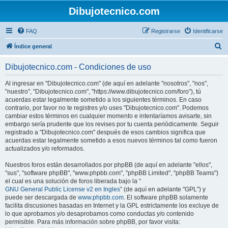
Dibujotecnico.com
FAQ
Registrarse
Identificarse
B
Índice general
u
Dibujotecnico.com - Condiciones de uso
s
c
Al ingresar en "Dibujotecnico.com" (de aquí en adelante "nosotros", "nos",
"nuestro", "Dibujotecnico.com", "https://www.dibujotecnico.com/foro"), tú
a
acuerdas estar legalmente sometido a los siguientes términos. En caso
r
contrario, por favor no te registres y/o uses "Dibujotecnico.com". Podemos
cambiar estos términos en cualquier momento e intentaríamos avisarte, sin
embargo sería prudente que los revises por tu cuenta periódicamente. Seguir
registrado a "Dibujotecnico.com" después de esos cambios significa que
acuerdas estar legalmente sometido a esos nuevos términos tal como fueron
actualizados y/o reformados.
Nuestros foros están desarrollados por phpBB (de aquí en adelante "ellos",
"sus", "software phpBB", "www.phpbb.com", "phpBB Limited", "phpBB Teams")
el cual es una solución de foros liberada bajo la “
GNU General Public License v2 en Ingles
” (de aquí en adelante "GPL") y
puede ser descargada de
www.phpbb.com
. El software phpBB solamente
facilita discusiones basadas en Internet y la GPL estrictamente los excluye de
lo que aprobamos y/o desaprobamos como conductas y/o contenido
permisible. Para más información sobre phpBB, por favor visita: