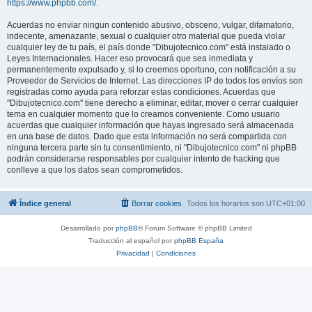
https://www.phpbb.com/
.
Acuerdas no enviar ningun contenido abusivo, obsceno, vulgar, difamatorio,
indecente, amenazante, sexual o cualquier otro material que pueda violar
cualquier ley de tu país, el país donde "Dibujotecnico.com" está instalado o
Leyes Internacionales. Hacer eso provocará que sea inmediata y
permanentemente expulsado y, si lo creemos oportuno, con notificación a su
Proveedor de Servicios de Internet. Las direcciones IP de todos los envíos son
registradas como ayuda para reforzar estas condiciones. Acuerdas que
"Dibujotecnico.com" tiene derecho a eliminar, editar, mover o cerrar cualquier
tema en cualquier momento que lo creamos conveniente. Como usuario
acuerdas que cualquier información que hayas ingresado será almacenada
en una base de datos. Dado que esta información no será compartida con
ninguna tercera parte sin tu consentimiento, ni "Dibujotecnico.com" ni phpBB
podrán considerarse responsables por cualquier intento de hacking que
conlleve a que los datos sean comprometidos.
Índice general
Borrar cookies
Todos los horarios son
UTC+01:00
Desarrollado por
phpBB
® Forum Software © phpBB Limited
Traducción al español por
phpBB España
Privacidad
|
Condiciones