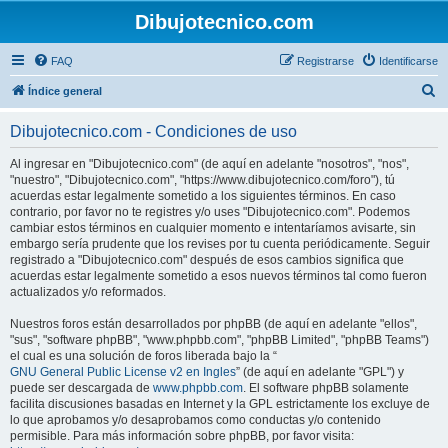
Dibujotecnico.com
FAQ
Registrarse
Identificarse
B
Índice general
u
Dibujotecnico.com - Condiciones de uso
s
c
Al ingresar en "Dibujotecnico.com" (de aquí en adelante "nosotros", "nos",
"nuestro", "Dibujotecnico.com", "https://www.dibujotecnico.com/foro"), tú
a
acuerdas estar legalmente sometido a los siguientes términos. En caso
r
contrario, por favor no te registres y/o uses "Dibujotecnico.com". Podemos
cambiar estos términos en cualquier momento e intentaríamos avisarte, sin
embargo sería prudente que los revises por tu cuenta periódicamente. Seguir
registrado a "Dibujotecnico.com" después de esos cambios significa que
acuerdas estar legalmente sometido a esos nuevos términos tal como fueron
actualizados y/o reformados.
Nuestros foros están desarrollados por phpBB (de aquí en adelante "ellos",
"sus", "software phpBB", "www.phpbb.com", "phpBB Limited", "phpBB Teams")
el cual es una solución de foros liberada bajo la “
GNU General Public License v2 en Ingles
” (de aquí en adelante "GPL") y
puede ser descargada de
www.phpbb.com
. El software phpBB solamente
facilita discusiones basadas en Internet y la GPL estrictamente los excluye de
lo que aprobamos y/o desaprobamos como conductas y/o contenido
permisible. Para más información sobre phpBB, por favor visita: