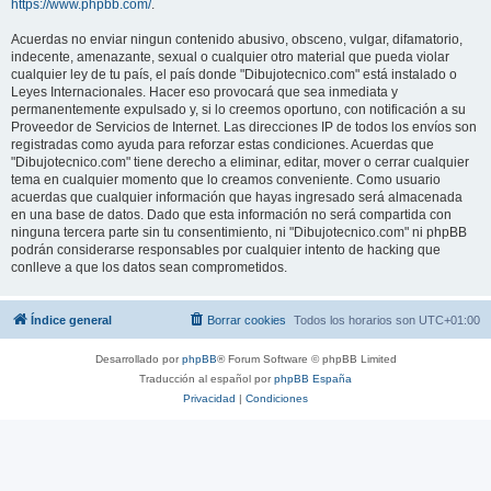
https://www.phpbb.com/
.
Acuerdas no enviar ningun contenido abusivo, obsceno, vulgar, difamatorio,
indecente, amenazante, sexual o cualquier otro material que pueda violar
cualquier ley de tu país, el país donde "Dibujotecnico.com" está instalado o
Leyes Internacionales. Hacer eso provocará que sea inmediata y
permanentemente expulsado y, si lo creemos oportuno, con notificación a su
Proveedor de Servicios de Internet. Las direcciones IP de todos los envíos son
registradas como ayuda para reforzar estas condiciones. Acuerdas que
"Dibujotecnico.com" tiene derecho a eliminar, editar, mover o cerrar cualquier
tema en cualquier momento que lo creamos conveniente. Como usuario
acuerdas que cualquier información que hayas ingresado será almacenada
en una base de datos. Dado que esta información no será compartida con
ninguna tercera parte sin tu consentimiento, ni "Dibujotecnico.com" ni phpBB
podrán considerarse responsables por cualquier intento de hacking que
conlleve a que los datos sean comprometidos.
Índice general
Borrar cookies
Todos los horarios son
UTC+01:00
Desarrollado por
phpBB
® Forum Software © phpBB Limited
Traducción al español por
phpBB España
Privacidad
|
Condiciones