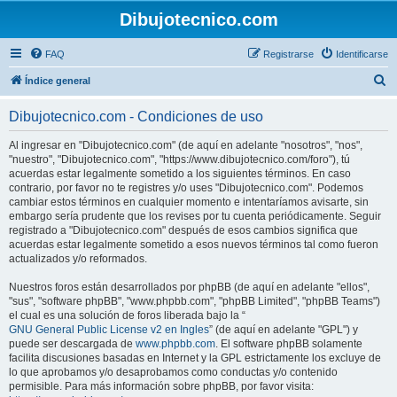
Dibujotecnico.com
FAQ
Registrarse
Identificarse
B
Índice general
u
Dibujotecnico.com - Condiciones de uso
s
c
Al ingresar en "Dibujotecnico.com" (de aquí en adelante "nosotros", "nos",
"nuestro", "Dibujotecnico.com", "https://www.dibujotecnico.com/foro"), tú
a
acuerdas estar legalmente sometido a los siguientes términos. En caso
r
contrario, por favor no te registres y/o uses "Dibujotecnico.com". Podemos
cambiar estos términos en cualquier momento e intentaríamos avisarte, sin
embargo sería prudente que los revises por tu cuenta periódicamente. Seguir
registrado a "Dibujotecnico.com" después de esos cambios significa que
acuerdas estar legalmente sometido a esos nuevos términos tal como fueron
actualizados y/o reformados.
Nuestros foros están desarrollados por phpBB (de aquí en adelante "ellos",
"sus", "software phpBB", "www.phpbb.com", "phpBB Limited", "phpBB Teams")
el cual es una solución de foros liberada bajo la “
GNU General Public License v2 en Ingles
” (de aquí en adelante "GPL") y
puede ser descargada de
www.phpbb.com
. El software phpBB solamente
facilita discusiones basadas en Internet y la GPL estrictamente los excluye de
lo que aprobamos y/o desaprobamos como conductas y/o contenido
permisible. Para más información sobre phpBB, por favor visita: