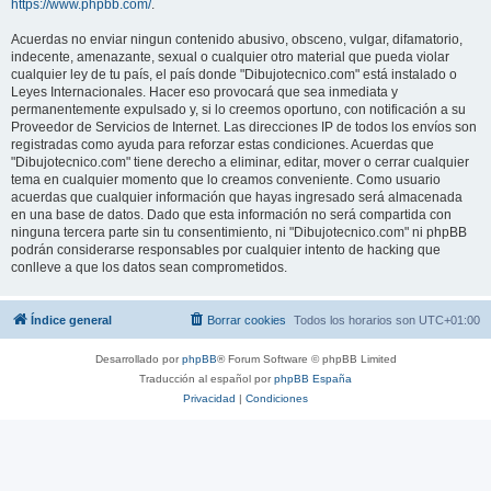
https://www.phpbb.com/
.
Acuerdas no enviar ningun contenido abusivo, obsceno, vulgar, difamatorio,
indecente, amenazante, sexual o cualquier otro material que pueda violar
cualquier ley de tu país, el país donde "Dibujotecnico.com" está instalado o
Leyes Internacionales. Hacer eso provocará que sea inmediata y
permanentemente expulsado y, si lo creemos oportuno, con notificación a su
Proveedor de Servicios de Internet. Las direcciones IP de todos los envíos son
registradas como ayuda para reforzar estas condiciones. Acuerdas que
"Dibujotecnico.com" tiene derecho a eliminar, editar, mover o cerrar cualquier
tema en cualquier momento que lo creamos conveniente. Como usuario
acuerdas que cualquier información que hayas ingresado será almacenada
en una base de datos. Dado que esta información no será compartida con
ninguna tercera parte sin tu consentimiento, ni "Dibujotecnico.com" ni phpBB
podrán considerarse responsables por cualquier intento de hacking que
conlleve a que los datos sean comprometidos.
Índice general
Borrar cookies
Todos los horarios son
UTC+01:00
Desarrollado por
phpBB
® Forum Software © phpBB Limited
Traducción al español por
phpBB España
Privacidad
|
Condiciones