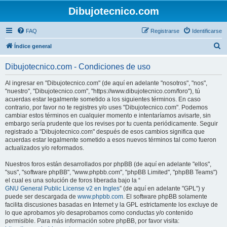
Dibujotecnico.com
FAQ
Registrarse
Identificarse
B
Índice general
u
Dibujotecnico.com - Condiciones de uso
s
c
Al ingresar en "Dibujotecnico.com" (de aquí en adelante "nosotros", "nos",
"nuestro", "Dibujotecnico.com", "https://www.dibujotecnico.com/foro"), tú
a
acuerdas estar legalmente sometido a los siguientes términos. En caso
r
contrario, por favor no te registres y/o uses "Dibujotecnico.com". Podemos
cambiar estos términos en cualquier momento e intentaríamos avisarte, sin
embargo sería prudente que los revises por tu cuenta periódicamente. Seguir
registrado a "Dibujotecnico.com" después de esos cambios significa que
acuerdas estar legalmente sometido a esos nuevos términos tal como fueron
actualizados y/o reformados.
Nuestros foros están desarrollados por phpBB (de aquí en adelante "ellos",
"sus", "software phpBB", "www.phpbb.com", "phpBB Limited", "phpBB Teams")
el cual es una solución de foros liberada bajo la “
GNU General Public License v2 en Ingles
” (de aquí en adelante "GPL") y
puede ser descargada de
www.phpbb.com
. El software phpBB solamente
facilita discusiones basadas en Internet y la GPL estrictamente los excluye de
lo que aprobamos y/o desaprobamos como conductas y/o contenido
permisible. Para más información sobre phpBB, por favor visita: