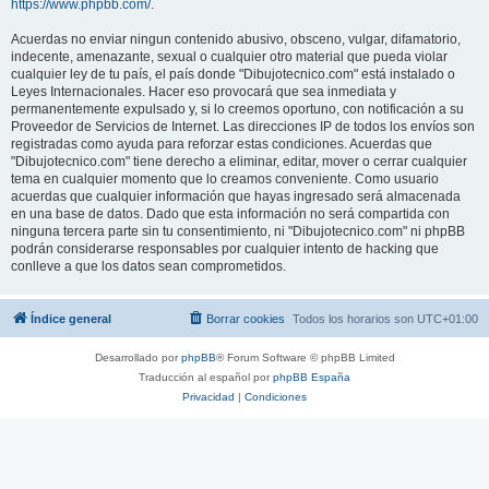
https://www.phpbb.com/
.
Acuerdas no enviar ningun contenido abusivo, obsceno, vulgar, difamatorio,
indecente, amenazante, sexual o cualquier otro material que pueda violar
cualquier ley de tu país, el país donde "Dibujotecnico.com" está instalado o
Leyes Internacionales. Hacer eso provocará que sea inmediata y
permanentemente expulsado y, si lo creemos oportuno, con notificación a su
Proveedor de Servicios de Internet. Las direcciones IP de todos los envíos son
registradas como ayuda para reforzar estas condiciones. Acuerdas que
"Dibujotecnico.com" tiene derecho a eliminar, editar, mover o cerrar cualquier
tema en cualquier momento que lo creamos conveniente. Como usuario
acuerdas que cualquier información que hayas ingresado será almacenada
en una base de datos. Dado que esta información no será compartida con
ninguna tercera parte sin tu consentimiento, ni "Dibujotecnico.com" ni phpBB
podrán considerarse responsables por cualquier intento de hacking que
conlleve a que los datos sean comprometidos.
Índice general
Borrar cookies
Todos los horarios son
UTC+01:00
Desarrollado por
phpBB
® Forum Software © phpBB Limited
Traducción al español por
phpBB España
Privacidad
|
Condiciones