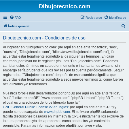
Dibujotecnico.com
FAQ
Registrarse
Identificarse
B
Índice general
u
Dibujotecnico.com - Condiciones de uso
s
c
Al ingresar en "Dibujotecnico.com" (de aquí en adelante "nosotros", "nos",
"nuestro", "Dibujotecnico.com", "https://www.dibujotecnico.com/foro"), tú
a
acuerdas estar legalmente sometido a los siguientes términos. En caso
r
contrario, por favor no te registres y/o uses "Dibujotecnico.com". Podemos
cambiar estos términos en cualquier momento e intentaríamos avisarte, sin
embargo sería prudente que los revises por tu cuenta periódicamente. Seguir
registrado a "Dibujotecnico.com" después de esos cambios significa que
acuerdas estar legalmente sometido a esos nuevos términos tal como fueron
actualizados y/o reformados.
Nuestros foros están desarrollados por phpBB (de aquí en adelante "ellos",
"sus", "software phpBB", "www.phpbb.com", "phpBB Limited", "phpBB Teams")
el cual es una solución de foros liberada bajo la “
GNU General Public License v2 en Ingles
” (de aquí en adelante "GPL") y
puede ser descargada de
www.phpbb.com
. El software phpBB solamente
facilita discusiones basadas en Internet y la GPL estrictamente los excluye de
lo que aprobamos y/o desaprobamos como conductas y/o contenido
permisible. Para más información sobre phpBB, por favor visita: