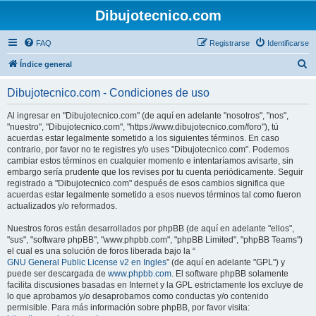
Dibujotecnico.com
FAQ
Registrarse
Identificarse
B
Índice general
u
Dibujotecnico.com - Condiciones de uso
s
c
Al ingresar en "Dibujotecnico.com" (de aquí en adelante "nosotros", "nos",
"nuestro", "Dibujotecnico.com", "https://www.dibujotecnico.com/foro"), tú
a
acuerdas estar legalmente sometido a los siguientes términos. En caso
r
contrario, por favor no te registres y/o uses "Dibujotecnico.com". Podemos
cambiar estos términos en cualquier momento e intentaríamos avisarte, sin
embargo sería prudente que los revises por tu cuenta periódicamente. Seguir
registrado a "Dibujotecnico.com" después de esos cambios significa que
acuerdas estar legalmente sometido a esos nuevos términos tal como fueron
actualizados y/o reformados.
Nuestros foros están desarrollados por phpBB (de aquí en adelante "ellos",
"sus", "software phpBB", "www.phpbb.com", "phpBB Limited", "phpBB Teams")
el cual es una solución de foros liberada bajo la “
GNU General Public License v2 en Ingles
” (de aquí en adelante "GPL") y
puede ser descargada de
www.phpbb.com
. El software phpBB solamente
facilita discusiones basadas en Internet y la GPL estrictamente los excluye de
lo que aprobamos y/o desaprobamos como conductas y/o contenido
permisible. Para más información sobre phpBB, por favor visita: