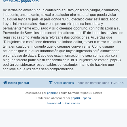
https://www.phpbb.com/
.
Acuerdas no enviar ningun contenido abusivo, obsceno, vulgar, difamatorio,
indecente, amenazante, sexual o cualquier otro material que pueda violar
cualquier ley de tu país, el país donde "Dibujotecnico.com" está instalado o
Leyes Internacionales. Hacer eso provocará que sea inmediata y
permanentemente expulsado y, si lo creemos oportuno, con notificación a su
Proveedor de Servicios de Internet. Las direcciones IP de todos los envíos son
registradas como ayuda para reforzar estas condiciones. Acuerdas que
"Dibujotecnico.com" tiene derecho a eliminar, editar, mover o cerrar cualquier
tema en cualquier momento que lo creamos conveniente. Como usuario
acuerdas que cualquier información que hayas ingresado será almacenada
en una base de datos. Dado que esta información no será compartida con
ninguna tercera parte sin tu consentimiento, ni "Dibujotecnico.com" ni phpBB
podrán considerarse responsables por cualquier intento de hacking que
conlleve a que los datos sean comprometidos.
Índice general
Borrar cookies
Todos los horarios son
UTC+01:00
Desarrollado por
phpBB
® Forum Software © phpBB Limited
Traducción al español por
phpBB España
Privacidad
|
Condiciones