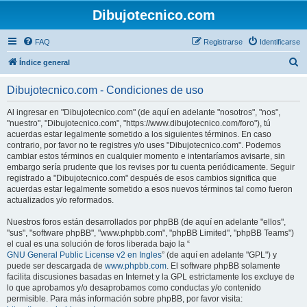
Dibujotecnico.com
FAQ
Registrarse
Identificarse
B
Índice general
u
Dibujotecnico.com - Condiciones de uso
s
c
Al ingresar en "Dibujotecnico.com" (de aquí en adelante "nosotros", "nos",
"nuestro", "Dibujotecnico.com", "https://www.dibujotecnico.com/foro"), tú
a
acuerdas estar legalmente sometido a los siguientes términos. En caso
r
contrario, por favor no te registres y/o uses "Dibujotecnico.com". Podemos
cambiar estos términos en cualquier momento e intentaríamos avisarte, sin
embargo sería prudente que los revises por tu cuenta periódicamente. Seguir
registrado a "Dibujotecnico.com" después de esos cambios significa que
acuerdas estar legalmente sometido a esos nuevos términos tal como fueron
actualizados y/o reformados.
Nuestros foros están desarrollados por phpBB (de aquí en adelante "ellos",
"sus", "software phpBB", "www.phpbb.com", "phpBB Limited", "phpBB Teams")
el cual es una solución de foros liberada bajo la “
GNU General Public License v2 en Ingles
” (de aquí en adelante "GPL") y
puede ser descargada de
www.phpbb.com
. El software phpBB solamente
facilita discusiones basadas en Internet y la GPL estrictamente los excluye de
lo que aprobamos y/o desaprobamos como conductas y/o contenido
permisible. Para más información sobre phpBB, por favor visita: