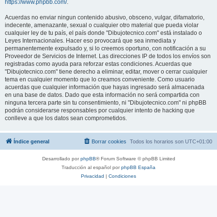
https://www.phpbb.com/
.
Acuerdas no enviar ningun contenido abusivo, obsceno, vulgar, difamatorio,
indecente, amenazante, sexual o cualquier otro material que pueda violar
cualquier ley de tu país, el país donde "Dibujotecnico.com" está instalado o
Leyes Internacionales. Hacer eso provocará que sea inmediata y
permanentemente expulsado y, si lo creemos oportuno, con notificación a su
Proveedor de Servicios de Internet. Las direcciones IP de todos los envíos son
registradas como ayuda para reforzar estas condiciones. Acuerdas que
"Dibujotecnico.com" tiene derecho a eliminar, editar, mover o cerrar cualquier
tema en cualquier momento que lo creamos conveniente. Como usuario
acuerdas que cualquier información que hayas ingresado será almacenada
en una base de datos. Dado que esta información no será compartida con
ninguna tercera parte sin tu consentimiento, ni "Dibujotecnico.com" ni phpBB
podrán considerarse responsables por cualquier intento de hacking que
conlleve a que los datos sean comprometidos.
Índice general
Borrar cookies
Todos los horarios son
UTC+01:00
Desarrollado por
phpBB
® Forum Software © phpBB Limited
Traducción al español por
phpBB España
Privacidad
|
Condiciones