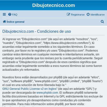
Dibujotecnico.com
FAQ
Registrarse
Identificarse
B
Índice general
u
Dibujotecnico.com - Condiciones de uso
s
c
Al ingresar en "Dibujotecnico.com" (de aquí en adelante "nosotros", "nos",
"nuestro", "Dibujotecnico.com", "https://www.dibujotecnico.com/foro"), tú
a
acuerdas estar legalmente sometido a los siguientes términos. En caso
r
contrario, por favor no te registres y/o uses "Dibujotecnico.com". Podemos
cambiar estos términos en cualquier momento e intentaríamos avisarte, sin
embargo sería prudente que los revises por tu cuenta periódicamente. Seguir
registrado a "Dibujotecnico.com" después de esos cambios significa que
acuerdas estar legalmente sometido a esos nuevos términos tal como fueron
actualizados y/o reformados.
Nuestros foros están desarrollados por phpBB (de aquí en adelante "ellos",
"sus", "software phpBB", "www.phpbb.com", "phpBB Limited", "phpBB Teams")
el cual es una solución de foros liberada bajo la “
GNU General Public License v2 en Ingles
” (de aquí en adelante "GPL") y
puede ser descargada de
www.phpbb.com
. El software phpBB solamente
facilita discusiones basadas en Internet y la GPL estrictamente los excluye de
lo que aprobamos y/o desaprobamos como conductas y/o contenido
permisible. Para más información sobre phpBB, por favor visita: