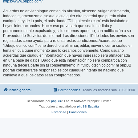
https://www.phpbb.com/
.
Acuerdas no enviar ningun contenido abusivo, obsceno, vulgar, difamatorio,
indecente, amenazante, sexual o cualquier otro material que pueda violar
cualquier ley de tu país, el país donde "Dibujotecnico.com" está instalado o
Leyes Internacionales. Hacer eso provocará que sea inmediata y
permanentemente expulsado y, si lo creemos oportuno, con notificación a su
Proveedor de Servicios de Internet. Las direcciones IP de todos los envíos son
registradas como ayuda para reforzar estas condiciones. Acuerdas que
"Dibujotecnico.com" tiene derecho a eliminar, editar, mover o cerrar cualquier
tema en cualquier momento que lo creamos conveniente. Como usuario
acuerdas que cualquier información que hayas ingresado será almacenada
en una base de datos. Dado que esta información no será compartida con
ninguna tercera parte sin tu consentimiento, ni "Dibujotecnico.com" ni phpBB
podrán considerarse responsables por cualquier intento de hacking que
conlleve a que los datos sean comprometidos.
Índice general
Borrar cookies
Todos los horarios son
UTC+01:00
Desarrollado por
phpBB
® Forum Software © phpBB Limited
Traducción al español por
phpBB España
Privacidad
|
Condiciones