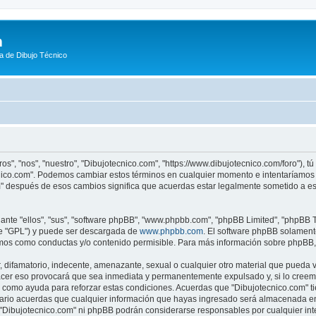
m
a de Dibujo Técnico
os", "nos", "nuestro", "Dibujotecnico.com", "https://www.dibujotecnico.com/foro"), 
ecnico.com". Podemos cambiar estos términos en cualquier momento e intentaríamos 
m" después de esos cambios significa que acuerdas estar legalmente sometido a es
nte "ellos", "sus", "software phpBB", "www.phpbb.com", "phpBB Limited", "phpBB Te
te "GPL") y puede ser descargada de
www.phpbb.com
. El software phpBB solamente
os como conductas y/o contenido permisible. Para más información sobre phpBB, p
difamatorio, indecente, amenazante, sexual o cualquier otro material que pueda vio
acer eso provocará que sea inmediata y permanentemente expulsado y, si lo creemo
as como ayuda para reforzar estas condiciones. Acuerdas que "Dibujotecnico.com" ti
rio acuerdas que cualquier información que hayas ingresado será almacenada en
i "Dibujotecnico.com" ni phpBB podrán considerarse responsables por cualquier in