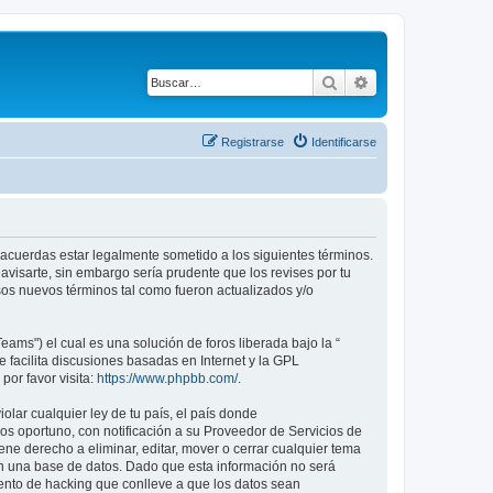
Buscar
Búsqueda avanza
Registrarse
Identificarse
tú acuerdas estar legalmente sometido a los siguientes términos.
avisarte, sin embargo sería prudente que los revises por tu
os nuevos términos tal como fueron actualizados y/o
ams") el cual es una solución de foros liberada bajo la “
 facilita discusiones basadas en Internet y la GPL
or favor visita:
https://www.phpbb.com/
.
lar cualquier ley de tu país, el país donde
s oportuno, con notificación a su Proveedor de Servicios de
ene derecho a eliminar, editar, mover o cerrar cualquier tema
 una base de datos. Dado que esta información no será
tento de hacking que conlleve a que los datos sean