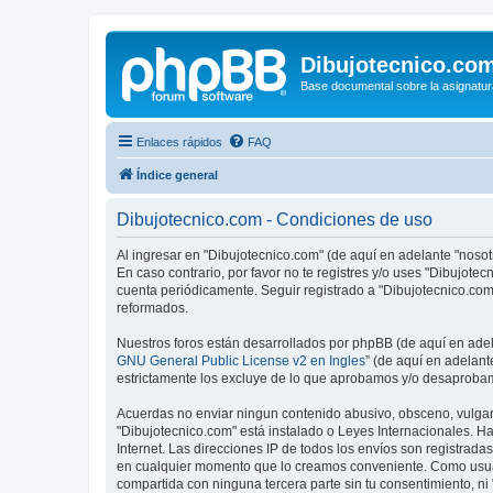
Dibujotecnico.co
Base documental sobre la asignatur
Enlaces rápidos
FAQ
Índice general
Dibujotecnico.com - Condiciones de uso
Al ingresar en "Dibujotecnico.com" (de aquí en adelante "nosotr
En caso contrario, por favor no te registres y/o uses "Dibujot
cuenta periódicamente. Seguir registrado a "Dibujotecnico.co
reformados.
Nuestros foros están desarrollados por phpBB (de aquí en adela
GNU General Public License v2 en Ingles
” (de aquí en adelan
estrictamente los excluye de lo que aprobamos y/o desaprobam
Acuerdas no enviar ningun contenido abusivo, obsceno, vulgar, 
"Dibujotecnico.com" está instalado o Leyes Internacionales. H
Internet. Las direcciones IP de todos los envíos son registrad
en cualquier momento que lo creamos conveniente. Como usua
compartida con ninguna tercera parte sin tu consentimiento, n