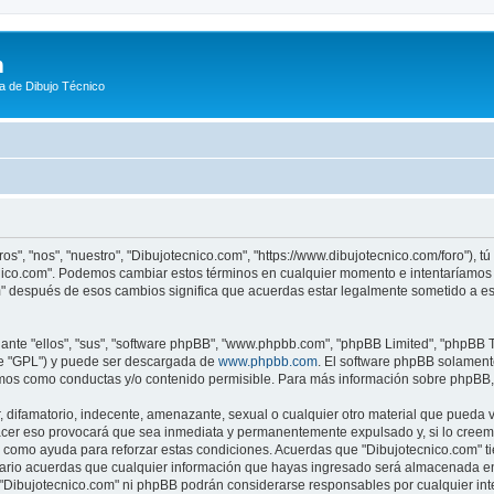
m
a de Dibujo Técnico
os", "nos", "nuestro", "Dibujotecnico.com", "https://www.dibujotecnico.com/foro"), 
ecnico.com". Podemos cambiar estos términos en cualquier momento e intentaríamos 
m" después de esos cambios significa que acuerdas estar legalmente sometido a es
nte "ellos", "sus", "software phpBB", "www.phpbb.com", "phpBB Limited", "phpBB Te
te "GPL") y puede ser descargada de
www.phpbb.com
. El software phpBB solamente
os como conductas y/o contenido permisible. Para más información sobre phpBB, p
difamatorio, indecente, amenazante, sexual o cualquier otro material que pueda vio
acer eso provocará que sea inmediata y permanentemente expulsado y, si lo creemo
as como ayuda para reforzar estas condiciones. Acuerdas que "Dibujotecnico.com" ti
rio acuerdas que cualquier información que hayas ingresado será almacenada en
i "Dibujotecnico.com" ni phpBB podrán considerarse responsables por cualquier in