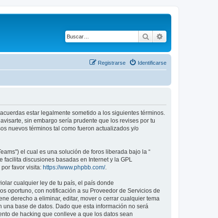
Buscar
Búsqueda avanza
Registrarse
Identificarse
tú acuerdas estar legalmente sometido a los siguientes términos.
avisarte, sin embargo sería prudente que los revises por tu
os nuevos términos tal como fueron actualizados y/o
ams") el cual es una solución de foros liberada bajo la “
 facilita discusiones basadas en Internet y la GPL
or favor visita:
https://www.phpbb.com/
.
lar cualquier ley de tu país, el país donde
s oportuno, con notificación a su Proveedor de Servicios de
ene derecho a eliminar, editar, mover o cerrar cualquier tema
 una base de datos. Dado que esta información no será
tento de hacking que conlleve a que los datos sean