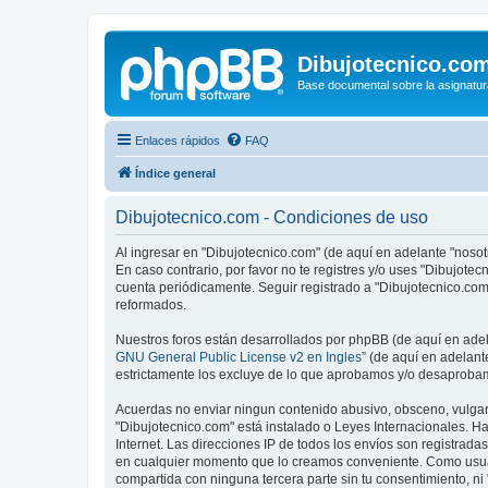
Dibujotecnico.co
Base documental sobre la asignatur
Enlaces rápidos
FAQ
Índice general
Dibujotecnico.com - Condiciones de uso
Al ingresar en "Dibujotecnico.com" (de aquí en adelante "nosotr
En caso contrario, por favor no te registres y/o uses "Dibujot
cuenta periódicamente. Seguir registrado a "Dibujotecnico.co
reformados.
Nuestros foros están desarrollados por phpBB (de aquí en adela
GNU General Public License v2 en Ingles
” (de aquí en adelan
estrictamente los excluye de lo que aprobamos y/o desaprobam
Acuerdas no enviar ningun contenido abusivo, obsceno, vulgar, 
"Dibujotecnico.com" está instalado o Leyes Internacionales. H
Internet. Las direcciones IP de todos los envíos son registrad
en cualquier momento que lo creamos conveniente. Como usua
compartida con ninguna tercera parte sin tu consentimiento, n