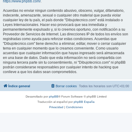
https://www.phpbb.com/
.
Acuerdas no enviar ningun contenido abusivo, obsceno, vulgar, difamatorio,
indecente, amenazante, sexual o cualquier otro material que pueda violar
cualquier ley de tu país, el país donde "Dibujotecnico.com" está instalado o
Leyes Internacionales. Hacer eso provocará que sea inmediata y
permanentemente expulsado y, si lo creemos oportuno, con notificación a su
Proveedor de Servicios de Internet. Las direcciones IP de todos los envíos son
registradas como ayuda para reforzar estas condiciones. Acuerdas que
"Dibujotecnico.com" tiene derecho a eliminar, editar, mover o cerrar cualquier
tema en cualquier momento que lo creamos conveniente. Como usuario
acuerdas que cualquier información que hayas ingresado será almacenada
en una base de datos. Dado que esta información no será compartida con
ninguna tercera parte sin tu consentimiento, ni "Dibujotecnico.com" ni phpBB
podrán considerarse responsables por cualquier intento de hacking que
conlleve a que los datos sean comprometidos.
Índice general
Borrar cookies
Todos los horarios son
UTC+01:00
Desarrollado por
phpBB
® Forum Software © phpBB Limited
Traducción al español por
phpBB España
Privacidad
|
Condiciones