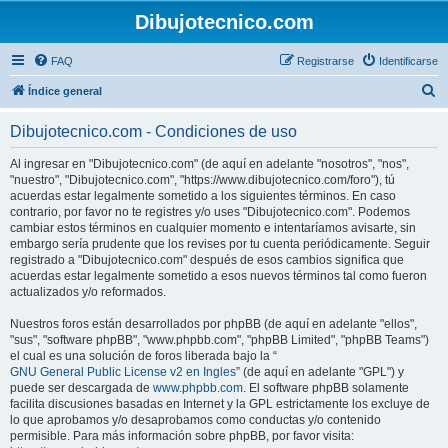
Dibujotecnico.com
FAQ
Registrarse
Identificarse
B
Índice general
u
Dibujotecnico.com - Condiciones de uso
s
c
Al ingresar en "Dibujotecnico.com" (de aquí en adelante "nosotros", "nos",
"nuestro", "Dibujotecnico.com", "https://www.dibujotecnico.com/foro"), tú
a
acuerdas estar legalmente sometido a los siguientes términos. En caso
r
contrario, por favor no te registres y/o uses "Dibujotecnico.com". Podemos
cambiar estos términos en cualquier momento e intentaríamos avisarte, sin
embargo sería prudente que los revises por tu cuenta periódicamente. Seguir
registrado a "Dibujotecnico.com" después de esos cambios significa que
acuerdas estar legalmente sometido a esos nuevos términos tal como fueron
actualizados y/o reformados.
Nuestros foros están desarrollados por phpBB (de aquí en adelante "ellos",
"sus", "software phpBB", "www.phpbb.com", "phpBB Limited", "phpBB Teams")
el cual es una solución de foros liberada bajo la “
GNU General Public License v2 en Ingles
” (de aquí en adelante "GPL") y
puede ser descargada de
www.phpbb.com
. El software phpBB solamente
facilita discusiones basadas en Internet y la GPL estrictamente los excluye de
lo que aprobamos y/o desaprobamos como conductas y/o contenido
permisible. Para más información sobre phpBB, por favor visita: