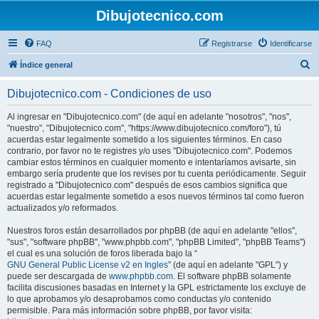
Dibujotecnico.com
FAQ
Registrarse
Identificarse
B
Índice general
u
Dibujotecnico.com - Condiciones de uso
s
c
Al ingresar en "Dibujotecnico.com" (de aquí en adelante "nosotros", "nos",
"nuestro", "Dibujotecnico.com", "https://www.dibujotecnico.com/foro"), tú
a
acuerdas estar legalmente sometido a los siguientes términos. En caso
r
contrario, por favor no te registres y/o uses "Dibujotecnico.com". Podemos
cambiar estos términos en cualquier momento e intentaríamos avisarte, sin
embargo sería prudente que los revises por tu cuenta periódicamente. Seguir
registrado a "Dibujotecnico.com" después de esos cambios significa que
acuerdas estar legalmente sometido a esos nuevos términos tal como fueron
actualizados y/o reformados.
Nuestros foros están desarrollados por phpBB (de aquí en adelante "ellos",
"sus", "software phpBB", "www.phpbb.com", "phpBB Limited", "phpBB Teams")
el cual es una solución de foros liberada bajo la “
GNU General Public License v2 en Ingles
” (de aquí en adelante "GPL") y
puede ser descargada de
www.phpbb.com
. El software phpBB solamente
facilita discusiones basadas en Internet y la GPL estrictamente los excluye de
lo que aprobamos y/o desaprobamos como conductas y/o contenido
permisible. Para más información sobre phpBB, por favor visita: