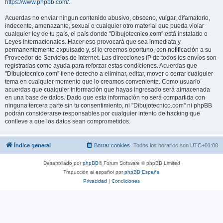
https://www.phpbb.com/
.
Acuerdas no enviar ningun contenido abusivo, obsceno, vulgar, difamatorio,
indecente, amenazante, sexual o cualquier otro material que pueda violar
cualquier ley de tu país, el país donde "Dibujotecnico.com" está instalado o
Leyes Internacionales. Hacer eso provocará que sea inmediata y
permanentemente expulsado y, si lo creemos oportuno, con notificación a su
Proveedor de Servicios de Internet. Las direcciones IP de todos los envíos son
registradas como ayuda para reforzar estas condiciones. Acuerdas que
"Dibujotecnico.com" tiene derecho a eliminar, editar, mover o cerrar cualquier
tema en cualquier momento que lo creamos conveniente. Como usuario
acuerdas que cualquier información que hayas ingresado será almacenada
en una base de datos. Dado que esta información no será compartida con
ninguna tercera parte sin tu consentimiento, ni "Dibujotecnico.com" ni phpBB
podrán considerarse responsables por cualquier intento de hacking que
conlleve a que los datos sean comprometidos.
Índice general
Borrar cookies
Todos los horarios son
UTC+01:00
Desarrollado por
phpBB
® Forum Software © phpBB Limited
Traducción al español por
phpBB España
Privacidad
|
Condiciones