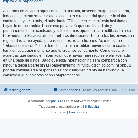
https://www.phpbb.com/
.
Acuerdas no enviar ningun contenido abusivo, obsceno, vulgar, difamatorio,
indecente, amenazante, sexual o cualquier otro material que pueda violar
cualquier ley de tu país, el país donde "Dibujotecnico.com" está instalado o
Leyes Internacionales. Hacer eso provocará que sea inmediata y
permanentemente expulsado y, si lo creemos oportuno, con notificación a su
Proveedor de Servicios de Internet. Las direcciones IP de todos los envíos son
registradas como ayuda para reforzar estas condiciones. Acuerdas que
"Dibujotecnico.com" tiene derecho a eliminar, editar, mover o cerrar cualquier
tema en cualquier momento que lo creamos conveniente. Como usuario
acuerdas que cualquier información que hayas ingresado será almacenada
en una base de datos. Dado que esta información no será compartida con
ninguna tercera parte sin tu consentimiento, ni "Dibujotecnico.com" ni phpBB
podrán considerarse responsables por cualquier intento de hacking que
conlleve a que los datos sean comprometidos.
Índice general
Borrar cookies
Todos los horarios son
UTC+01:00
Desarrollado por
phpBB
® Forum Software © phpBB Limited
Traducción al español por
phpBB España
Privacidad
|
Condiciones