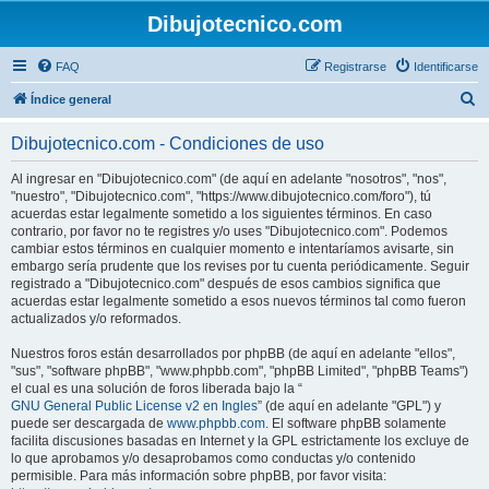
Dibujotecnico.com
FAQ
Registrarse
Identificarse
B
Índice general
u
Dibujotecnico.com - Condiciones de uso
s
c
Al ingresar en "Dibujotecnico.com" (de aquí en adelante "nosotros", "nos",
"nuestro", "Dibujotecnico.com", "https://www.dibujotecnico.com/foro"), tú
a
acuerdas estar legalmente sometido a los siguientes términos. En caso
r
contrario, por favor no te registres y/o uses "Dibujotecnico.com". Podemos
cambiar estos términos en cualquier momento e intentaríamos avisarte, sin
embargo sería prudente que los revises por tu cuenta periódicamente. Seguir
registrado a "Dibujotecnico.com" después de esos cambios significa que
acuerdas estar legalmente sometido a esos nuevos términos tal como fueron
actualizados y/o reformados.
Nuestros foros están desarrollados por phpBB (de aquí en adelante "ellos",
"sus", "software phpBB", "www.phpbb.com", "phpBB Limited", "phpBB Teams")
el cual es una solución de foros liberada bajo la “
GNU General Public License v2 en Ingles
” (de aquí en adelante "GPL") y
puede ser descargada de
www.phpbb.com
. El software phpBB solamente
facilita discusiones basadas en Internet y la GPL estrictamente los excluye de
lo que aprobamos y/o desaprobamos como conductas y/o contenido
permisible. Para más información sobre phpBB, por favor visita: