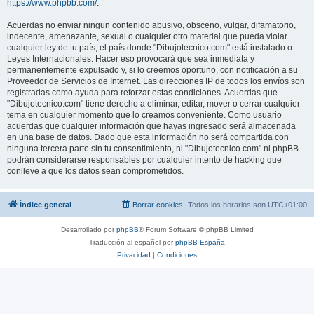
https://www.phpbb.com/
.
Acuerdas no enviar ningun contenido abusivo, obsceno, vulgar, difamatorio,
indecente, amenazante, sexual o cualquier otro material que pueda violar
cualquier ley de tu país, el país donde "Dibujotecnico.com" está instalado o
Leyes Internacionales. Hacer eso provocará que sea inmediata y
permanentemente expulsado y, si lo creemos oportuno, con notificación a su
Proveedor de Servicios de Internet. Las direcciones IP de todos los envíos son
registradas como ayuda para reforzar estas condiciones. Acuerdas que
"Dibujotecnico.com" tiene derecho a eliminar, editar, mover o cerrar cualquier
tema en cualquier momento que lo creamos conveniente. Como usuario
acuerdas que cualquier información que hayas ingresado será almacenada
en una base de datos. Dado que esta información no será compartida con
ninguna tercera parte sin tu consentimiento, ni "Dibujotecnico.com" ni phpBB
podrán considerarse responsables por cualquier intento de hacking que
conlleve a que los datos sean comprometidos.
Índice general
Borrar cookies
Todos los horarios son
UTC+01:00
Desarrollado por
phpBB
® Forum Software © phpBB Limited
Traducción al español por
phpBB España
Privacidad
|
Condiciones