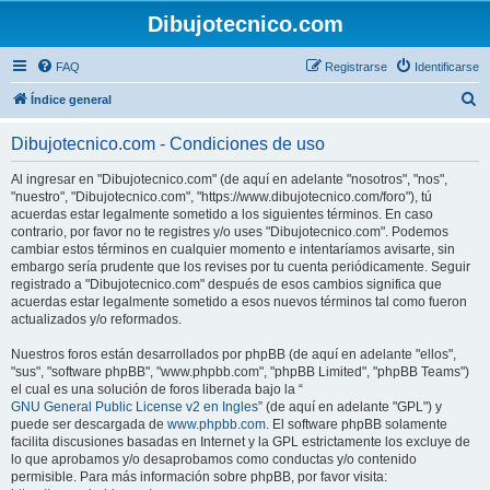
Dibujotecnico.com
FAQ
Registrarse
Identificarse
B
Índice general
u
Dibujotecnico.com - Condiciones de uso
s
c
Al ingresar en "Dibujotecnico.com" (de aquí en adelante "nosotros", "nos",
"nuestro", "Dibujotecnico.com", "https://www.dibujotecnico.com/foro"), tú
a
acuerdas estar legalmente sometido a los siguientes términos. En caso
r
contrario, por favor no te registres y/o uses "Dibujotecnico.com". Podemos
cambiar estos términos en cualquier momento e intentaríamos avisarte, sin
embargo sería prudente que los revises por tu cuenta periódicamente. Seguir
registrado a "Dibujotecnico.com" después de esos cambios significa que
acuerdas estar legalmente sometido a esos nuevos términos tal como fueron
actualizados y/o reformados.
Nuestros foros están desarrollados por phpBB (de aquí en adelante "ellos",
"sus", "software phpBB", "www.phpbb.com", "phpBB Limited", "phpBB Teams")
el cual es una solución de foros liberada bajo la “
GNU General Public License v2 en Ingles
” (de aquí en adelante "GPL") y
puede ser descargada de
www.phpbb.com
. El software phpBB solamente
facilita discusiones basadas en Internet y la GPL estrictamente los excluye de
lo que aprobamos y/o desaprobamos como conductas y/o contenido
permisible. Para más información sobre phpBB, por favor visita: