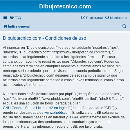
Dibujotecnico.com
FAQ
Registrarse
Identificarse
B
Índice general
u
Dibujotecnico.com - Condiciones de uso
s
c
Al ingresar en "Dibujotecnico.com" (de aquí en adelante "nosotros", "nos",
"nuestro", "Dibujotecnico.com", "https://www.dibujotecnico.com/foro"), tú
a
acuerdas estar legalmente sometido a los siguientes términos. En caso
r
contrario, por favor no te registres y/o uses "Dibujotecnico.com". Podemos
cambiar estos términos en cualquier momento e intentaríamos avisarte, sin
embargo sería prudente que los revises por tu cuenta periódicamente. Seguir
registrado a "Dibujotecnico.com" después de esos cambios significa que
acuerdas estar legalmente sometido a esos nuevos términos tal como fueron
actualizados y/o reformados.
Nuestros foros están desarrollados por phpBB (de aquí en adelante "ellos",
"sus", "software phpBB", "www.phpbb.com", "phpBB Limited", "phpBB Teams")
el cual es una solución de foros liberada bajo la “
GNU General Public License v2 en Ingles
” (de aquí en adelante "GPL") y
puede ser descargada de
www.phpbb.com
. El software phpBB solamente
facilita discusiones basadas en Internet y la GPL estrictamente los excluye de
lo que aprobamos y/o desaprobamos como conductas y/o contenido
permisible. Para más información sobre phpBB, por favor visita: