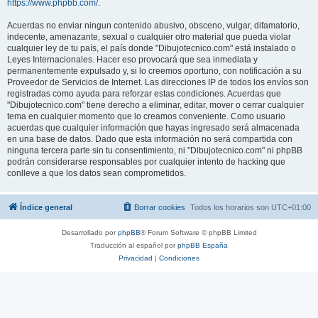
https://www.phpbb.com/
.
Acuerdas no enviar ningun contenido abusivo, obsceno, vulgar, difamatorio,
indecente, amenazante, sexual o cualquier otro material que pueda violar
cualquier ley de tu país, el país donde "Dibujotecnico.com" está instalado o
Leyes Internacionales. Hacer eso provocará que sea inmediata y
permanentemente expulsado y, si lo creemos oportuno, con notificación a su
Proveedor de Servicios de Internet. Las direcciones IP de todos los envíos son
registradas como ayuda para reforzar estas condiciones. Acuerdas que
"Dibujotecnico.com" tiene derecho a eliminar, editar, mover o cerrar cualquier
tema en cualquier momento que lo creamos conveniente. Como usuario
acuerdas que cualquier información que hayas ingresado será almacenada
en una base de datos. Dado que esta información no será compartida con
ninguna tercera parte sin tu consentimiento, ni "Dibujotecnico.com" ni phpBB
podrán considerarse responsables por cualquier intento de hacking que
conlleve a que los datos sean comprometidos.
Índice general
Borrar cookies
Todos los horarios son
UTC+01:00
Desarrollado por
phpBB
® Forum Software © phpBB Limited
Traducción al español por
phpBB España
Privacidad
|
Condiciones