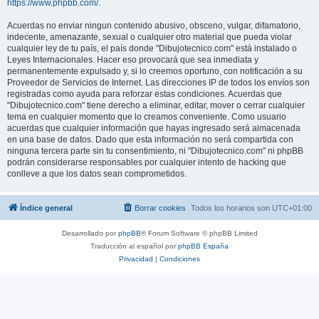
https://www.phpbb.com/
.
Acuerdas no enviar ningun contenido abusivo, obsceno, vulgar, difamatorio,
indecente, amenazante, sexual o cualquier otro material que pueda violar
cualquier ley de tu país, el país donde "Dibujotecnico.com" está instalado o
Leyes Internacionales. Hacer eso provocará que sea inmediata y
permanentemente expulsado y, si lo creemos oportuno, con notificación a su
Proveedor de Servicios de Internet. Las direcciones IP de todos los envíos son
registradas como ayuda para reforzar estas condiciones. Acuerdas que
"Dibujotecnico.com" tiene derecho a eliminar, editar, mover o cerrar cualquier
tema en cualquier momento que lo creamos conveniente. Como usuario
acuerdas que cualquier información que hayas ingresado será almacenada
en una base de datos. Dado que esta información no será compartida con
ninguna tercera parte sin tu consentimiento, ni "Dibujotecnico.com" ni phpBB
podrán considerarse responsables por cualquier intento de hacking que
conlleve a que los datos sean comprometidos.
Índice general
Borrar cookies
Todos los horarios son
UTC+01:00
Desarrollado por
phpBB
® Forum Software © phpBB Limited
Traducción al español por
phpBB España
Privacidad
|
Condiciones