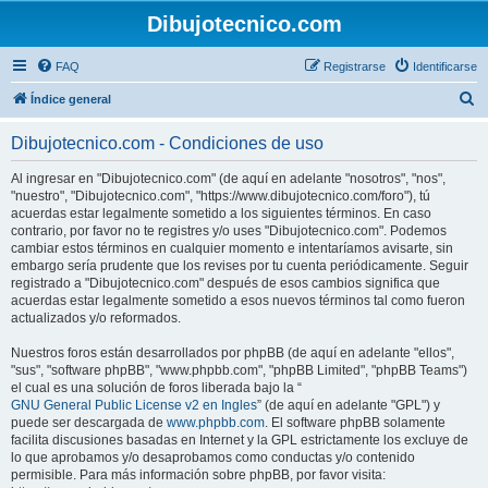
Dibujotecnico.com
FAQ
Registrarse
Identificarse
B
Índice general
u
Dibujotecnico.com - Condiciones de uso
s
c
Al ingresar en "Dibujotecnico.com" (de aquí en adelante "nosotros", "nos",
"nuestro", "Dibujotecnico.com", "https://www.dibujotecnico.com/foro"), tú
a
acuerdas estar legalmente sometido a los siguientes términos. En caso
r
contrario, por favor no te registres y/o uses "Dibujotecnico.com". Podemos
cambiar estos términos en cualquier momento e intentaríamos avisarte, sin
embargo sería prudente que los revises por tu cuenta periódicamente. Seguir
registrado a "Dibujotecnico.com" después de esos cambios significa que
acuerdas estar legalmente sometido a esos nuevos términos tal como fueron
actualizados y/o reformados.
Nuestros foros están desarrollados por phpBB (de aquí en adelante "ellos",
"sus", "software phpBB", "www.phpbb.com", "phpBB Limited", "phpBB Teams")
el cual es una solución de foros liberada bajo la “
GNU General Public License v2 en Ingles
” (de aquí en adelante "GPL") y
puede ser descargada de
www.phpbb.com
. El software phpBB solamente
facilita discusiones basadas en Internet y la GPL estrictamente los excluye de
lo que aprobamos y/o desaprobamos como conductas y/o contenido
permisible. Para más información sobre phpBB, por favor visita: