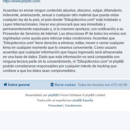
https://www.phpbb.com/
.
Acuerdas no enviar ningun contenido abusivo, obsceno, vulgar, difamatorio,
indecente, amenazante, sexual o cualquier otro material que pueda violar
cualquier ley de tu país, el país donde "Dibujotecnico.com" está instalado o
Leyes Internacionales. Hacer eso provocará que sea inmediata y
permanentemente expulsado y, si lo creemos oportuno, con notificación a su
Proveedor de Servicios de Internet. Las direcciones IP de todos los envíos son
registradas como ayuda para reforzar estas condiciones. Acuerdas que
"Dibujotecnico.com" tiene derecho a eliminar, editar, mover o cerrar cualquier
tema en cualquier momento que lo creamos conveniente. Como usuario
acuerdas que cualquier información que hayas ingresado será almacenada
en una base de datos. Dado que esta información no será compartida con
ninguna tercera parte sin tu consentimiento, ni "Dibujotecnico.com" ni phpBB
podrán considerarse responsables por cualquier intento de hacking que
conlleve a que los datos sean comprometidos.
Índice general
Borrar cookies
Todos los horarios son
UTC+01:00
Desarrollado por
phpBB
® Forum Software © phpBB Limited
Traducción al español por
phpBB España
Privacidad
|
Condiciones