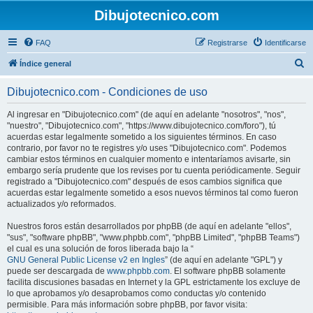
Dibujotecnico.com
FAQ
Registrarse
Identificarse
B
Índice general
u
Dibujotecnico.com - Condiciones de uso
s
c
Al ingresar en "Dibujotecnico.com" (de aquí en adelante "nosotros", "nos",
"nuestro", "Dibujotecnico.com", "https://www.dibujotecnico.com/foro"), tú
a
acuerdas estar legalmente sometido a los siguientes términos. En caso
r
contrario, por favor no te registres y/o uses "Dibujotecnico.com". Podemos
cambiar estos términos en cualquier momento e intentaríamos avisarte, sin
embargo sería prudente que los revises por tu cuenta periódicamente. Seguir
registrado a "Dibujotecnico.com" después de esos cambios significa que
acuerdas estar legalmente sometido a esos nuevos términos tal como fueron
actualizados y/o reformados.
Nuestros foros están desarrollados por phpBB (de aquí en adelante "ellos",
"sus", "software phpBB", "www.phpbb.com", "phpBB Limited", "phpBB Teams")
el cual es una solución de foros liberada bajo la “
GNU General Public License v2 en Ingles
” (de aquí en adelante "GPL") y
puede ser descargada de
www.phpbb.com
. El software phpBB solamente
facilita discusiones basadas en Internet y la GPL estrictamente los excluye de
lo que aprobamos y/o desaprobamos como conductas y/o contenido
permisible. Para más información sobre phpBB, por favor visita: