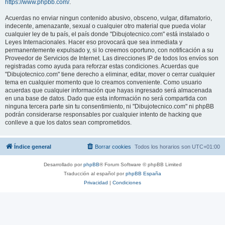
https://www.phpbb.com/
.
Acuerdas no enviar ningun contenido abusivo, obsceno, vulgar, difamatorio,
indecente, amenazante, sexual o cualquier otro material que pueda violar
cualquier ley de tu país, el país donde "Dibujotecnico.com" está instalado o
Leyes Internacionales. Hacer eso provocará que sea inmediata y
permanentemente expulsado y, si lo creemos oportuno, con notificación a su
Proveedor de Servicios de Internet. Las direcciones IP de todos los envíos son
registradas como ayuda para reforzar estas condiciones. Acuerdas que
"Dibujotecnico.com" tiene derecho a eliminar, editar, mover o cerrar cualquier
tema en cualquier momento que lo creamos conveniente. Como usuario
acuerdas que cualquier información que hayas ingresado será almacenada
en una base de datos. Dado que esta información no será compartida con
ninguna tercera parte sin tu consentimiento, ni "Dibujotecnico.com" ni phpBB
podrán considerarse responsables por cualquier intento de hacking que
conlleve a que los datos sean comprometidos.
Índice general
Borrar cookies
Todos los horarios son
UTC+01:00
Desarrollado por
phpBB
® Forum Software © phpBB Limited
Traducción al español por
phpBB España
Privacidad
|
Condiciones