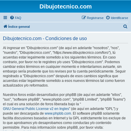
Dibujotecnico.com
FAQ
Registrarse
Identificarse
B
Índice general
u
Dibujotecnico.com - Condiciones de uso
s
c
Al ingresar en "Dibujotecnico.com" (de aquí en adelante "nosotros", "nos",
"nuestro", "Dibujotecnico.com", "https://www.dibujotecnico.com/foro"), tú
a
acuerdas estar legalmente sometido a los siguientes términos. En caso
r
contrario, por favor no te registres y/o uses "Dibujotecnico.com". Podemos
cambiar estos términos en cualquier momento e intentaríamos avisarte, sin
embargo sería prudente que los revises por tu cuenta periódicamente. Seguir
registrado a "Dibujotecnico.com" después de esos cambios significa que
acuerdas estar legalmente sometido a esos nuevos términos tal como fueron
actualizados y/o reformados.
Nuestros foros están desarrollados por phpBB (de aquí en adelante "ellos",
"sus", "software phpBB", "www.phpbb.com", "phpBB Limited", "phpBB Teams")
el cual es una solución de foros liberada bajo la “
GNU General Public License v2 en Ingles
” (de aquí en adelante "GPL") y
puede ser descargada de
www.phpbb.com
. El software phpBB solamente
facilita discusiones basadas en Internet y la GPL estrictamente los excluye de
lo que aprobamos y/o desaprobamos como conductas y/o contenido
permisible. Para más información sobre phpBB, por favor visita: