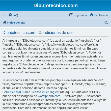
Dibujotecnico.com
FAQ
Registrarse
Identificarse
B
Índice general
u
Dibujotecnico.com - Condiciones de uso
s
c
Al ingresar en "Dibujotecnico.com" (de aquí en adelante "nosotros", "nos",
"nuestro", "Dibujotecnico.com", "https://www.dibujotecnico.com/foro"), tú
a
acuerdas estar legalmente sometido a los siguientes términos. En caso
r
contrario, por favor no te registres y/o uses "Dibujotecnico.com". Podemos
cambiar estos términos en cualquier momento e intentaríamos avisarte, sin
embargo sería prudente que los revises por tu cuenta periódicamente. Seguir
registrado a "Dibujotecnico.com" después de esos cambios significa que
acuerdas estar legalmente sometido a esos nuevos términos tal como fueron
actualizados y/o reformados.
Nuestros foros están desarrollados por phpBB (de aquí en adelante "ellos",
"sus", "software phpBB", "www.phpbb.com", "phpBB Limited", "phpBB Teams")
el cual es una solución de foros liberada bajo la “
GNU General Public License v2 en Ingles
” (de aquí en adelante "GPL") y
puede ser descargada de
www.phpbb.com
. El software phpBB solamente
facilita discusiones basadas en Internet y la GPL estrictamente los excluye de
lo que aprobamos y/o desaprobamos como conductas y/o contenido
permisible. Para más información sobre phpBB, por favor visita: