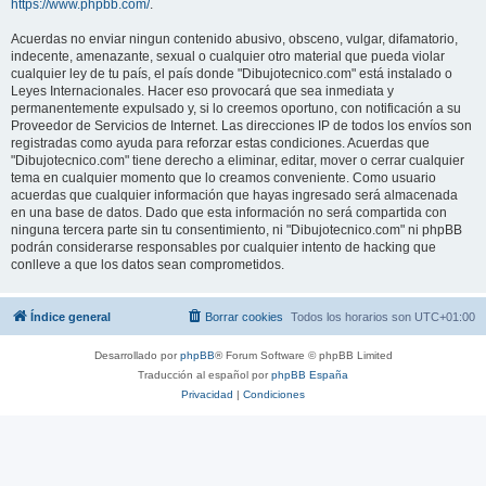
https://www.phpbb.com/
.
Acuerdas no enviar ningun contenido abusivo, obsceno, vulgar, difamatorio,
indecente, amenazante, sexual o cualquier otro material que pueda violar
cualquier ley de tu país, el país donde "Dibujotecnico.com" está instalado o
Leyes Internacionales. Hacer eso provocará que sea inmediata y
permanentemente expulsado y, si lo creemos oportuno, con notificación a su
Proveedor de Servicios de Internet. Las direcciones IP de todos los envíos son
registradas como ayuda para reforzar estas condiciones. Acuerdas que
"Dibujotecnico.com" tiene derecho a eliminar, editar, mover o cerrar cualquier
tema en cualquier momento que lo creamos conveniente. Como usuario
acuerdas que cualquier información que hayas ingresado será almacenada
en una base de datos. Dado que esta información no será compartida con
ninguna tercera parte sin tu consentimiento, ni "Dibujotecnico.com" ni phpBB
podrán considerarse responsables por cualquier intento de hacking que
conlleve a que los datos sean comprometidos.
Índice general
Borrar cookies
Todos los horarios son
UTC+01:00
Desarrollado por
phpBB
® Forum Software © phpBB Limited
Traducción al español por
phpBB España
Privacidad
|
Condiciones