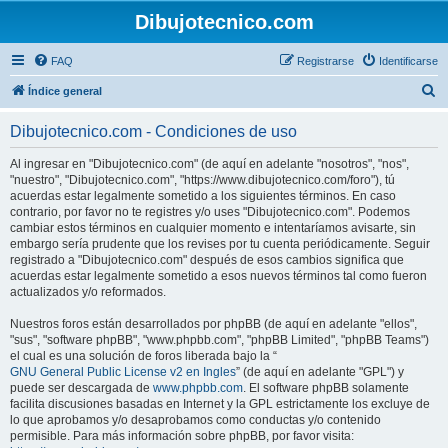
Dibujotecnico.com
FAQ
Registrarse
Identificarse
B
Índice general
u
Dibujotecnico.com - Condiciones de uso
s
c
Al ingresar en "Dibujotecnico.com" (de aquí en adelante "nosotros", "nos",
"nuestro", "Dibujotecnico.com", "https://www.dibujotecnico.com/foro"), tú
a
acuerdas estar legalmente sometido a los siguientes términos. En caso
r
contrario, por favor no te registres y/o uses "Dibujotecnico.com". Podemos
cambiar estos términos en cualquier momento e intentaríamos avisarte, sin
embargo sería prudente que los revises por tu cuenta periódicamente. Seguir
registrado a "Dibujotecnico.com" después de esos cambios significa que
acuerdas estar legalmente sometido a esos nuevos términos tal como fueron
actualizados y/o reformados.
Nuestros foros están desarrollados por phpBB (de aquí en adelante "ellos",
"sus", "software phpBB", "www.phpbb.com", "phpBB Limited", "phpBB Teams")
el cual es una solución de foros liberada bajo la “
GNU General Public License v2 en Ingles
” (de aquí en adelante "GPL") y
puede ser descargada de
www.phpbb.com
. El software phpBB solamente
facilita discusiones basadas en Internet y la GPL estrictamente los excluye de
lo que aprobamos y/o desaprobamos como conductas y/o contenido
permisible. Para más información sobre phpBB, por favor visita: