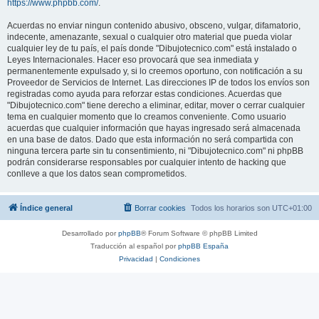
https://www.phpbb.com/
.
Acuerdas no enviar ningun contenido abusivo, obsceno, vulgar, difamatorio,
indecente, amenazante, sexual o cualquier otro material que pueda violar
cualquier ley de tu país, el país donde "Dibujotecnico.com" está instalado o
Leyes Internacionales. Hacer eso provocará que sea inmediata y
permanentemente expulsado y, si lo creemos oportuno, con notificación a su
Proveedor de Servicios de Internet. Las direcciones IP de todos los envíos son
registradas como ayuda para reforzar estas condiciones. Acuerdas que
"Dibujotecnico.com" tiene derecho a eliminar, editar, mover o cerrar cualquier
tema en cualquier momento que lo creamos conveniente. Como usuario
acuerdas que cualquier información que hayas ingresado será almacenada
en una base de datos. Dado que esta información no será compartida con
ninguna tercera parte sin tu consentimiento, ni "Dibujotecnico.com" ni phpBB
podrán considerarse responsables por cualquier intento de hacking que
conlleve a que los datos sean comprometidos.
Índice general
Borrar cookies
Todos los horarios son
UTC+01:00
Desarrollado por
phpBB
® Forum Software © phpBB Limited
Traducción al español por
phpBB España
Privacidad
|
Condiciones