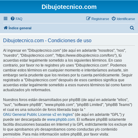
Dibujotecnico.com
FAQ
Registrarse
Identificarse
B
Índice general
u
Dibujotecnico.com - Condiciones de uso
s
c
Al ingresar en "Dibujotecnico.com" (de aquí en adelante "nosotros", "nos",
"nuestro", "Dibujotecnico.com", "https://www.dibujotecnico.com/foro"), tú
a
acuerdas estar legalmente sometido a los siguientes términos. En caso
r
contrario, por favor no te registres y/o uses "Dibujotecnico.com". Podemos
cambiar estos términos en cualquier momento e intentaríamos avisarte, sin
embargo sería prudente que los revises por tu cuenta periódicamente. Seguir
registrado a "Dibujotecnico.com" después de esos cambios significa que
acuerdas estar legalmente sometido a esos nuevos términos tal como fueron
actualizados y/o reformados.
Nuestros foros están desarrollados por phpBB (de aquí en adelante "ellos",
"sus", "software phpBB", "www.phpbb.com", "phpBB Limited", "phpBB Teams")
el cual es una solución de foros liberada bajo la “
GNU General Public License v2 en Ingles
” (de aquí en adelante "GPL") y
puede ser descargada de
www.phpbb.com
. El software phpBB solamente
facilita discusiones basadas en Internet y la GPL estrictamente los excluye de
lo que aprobamos y/o desaprobamos como conductas y/o contenido
permisible. Para más información sobre phpBB, por favor visita: