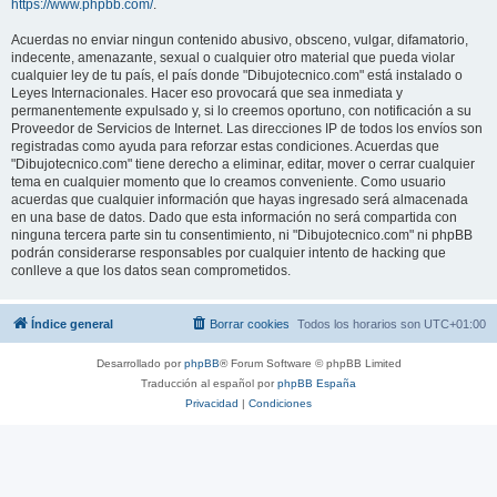
https://www.phpbb.com/
.
Acuerdas no enviar ningun contenido abusivo, obsceno, vulgar, difamatorio,
indecente, amenazante, sexual o cualquier otro material que pueda violar
cualquier ley de tu país, el país donde "Dibujotecnico.com" está instalado o
Leyes Internacionales. Hacer eso provocará que sea inmediata y
permanentemente expulsado y, si lo creemos oportuno, con notificación a su
Proveedor de Servicios de Internet. Las direcciones IP de todos los envíos son
registradas como ayuda para reforzar estas condiciones. Acuerdas que
"Dibujotecnico.com" tiene derecho a eliminar, editar, mover o cerrar cualquier
tema en cualquier momento que lo creamos conveniente. Como usuario
acuerdas que cualquier información que hayas ingresado será almacenada
en una base de datos. Dado que esta información no será compartida con
ninguna tercera parte sin tu consentimiento, ni "Dibujotecnico.com" ni phpBB
podrán considerarse responsables por cualquier intento de hacking que
conlleve a que los datos sean comprometidos.
Índice general
Borrar cookies
Todos los horarios son
UTC+01:00
Desarrollado por
phpBB
® Forum Software © phpBB Limited
Traducción al español por
phpBB España
Privacidad
|
Condiciones