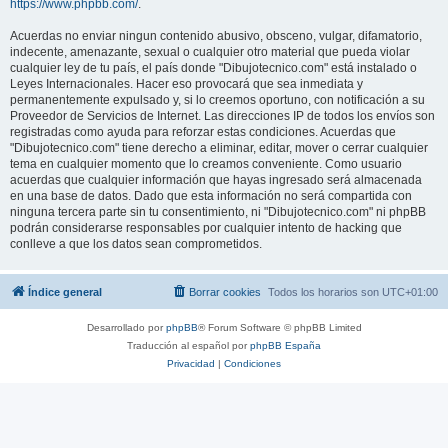
https://www.phpbb.com/
.
Acuerdas no enviar ningun contenido abusivo, obsceno, vulgar, difamatorio,
indecente, amenazante, sexual o cualquier otro material que pueda violar
cualquier ley de tu país, el país donde "Dibujotecnico.com" está instalado o
Leyes Internacionales. Hacer eso provocará que sea inmediata y
permanentemente expulsado y, si lo creemos oportuno, con notificación a su
Proveedor de Servicios de Internet. Las direcciones IP de todos los envíos son
registradas como ayuda para reforzar estas condiciones. Acuerdas que
"Dibujotecnico.com" tiene derecho a eliminar, editar, mover o cerrar cualquier
tema en cualquier momento que lo creamos conveniente. Como usuario
acuerdas que cualquier información que hayas ingresado será almacenada
en una base de datos. Dado que esta información no será compartida con
ninguna tercera parte sin tu consentimiento, ni "Dibujotecnico.com" ni phpBB
podrán considerarse responsables por cualquier intento de hacking que
conlleve a que los datos sean comprometidos.
Índice general
Borrar cookies
Todos los horarios son
UTC+01:00
Desarrollado por
phpBB
® Forum Software © phpBB Limited
Traducción al español por
phpBB España
Privacidad
|
Condiciones