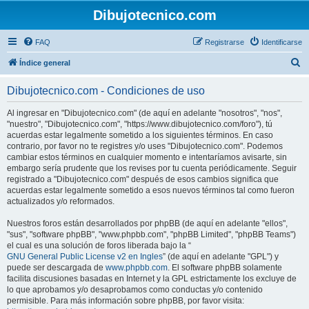
Dibujotecnico.com
FAQ
Registrarse
Identificarse
B
Índice general
u
Dibujotecnico.com - Condiciones de uso
s
c
Al ingresar en "Dibujotecnico.com" (de aquí en adelante "nosotros", "nos",
"nuestro", "Dibujotecnico.com", "https://www.dibujotecnico.com/foro"), tú
a
acuerdas estar legalmente sometido a los siguientes términos. En caso
r
contrario, por favor no te registres y/o uses "Dibujotecnico.com". Podemos
cambiar estos términos en cualquier momento e intentaríamos avisarte, sin
embargo sería prudente que los revises por tu cuenta periódicamente. Seguir
registrado a "Dibujotecnico.com" después de esos cambios significa que
acuerdas estar legalmente sometido a esos nuevos términos tal como fueron
actualizados y/o reformados.
Nuestros foros están desarrollados por phpBB (de aquí en adelante "ellos",
"sus", "software phpBB", "www.phpbb.com", "phpBB Limited", "phpBB Teams")
el cual es una solución de foros liberada bajo la “
GNU General Public License v2 en Ingles
” (de aquí en adelante "GPL") y
puede ser descargada de
www.phpbb.com
. El software phpBB solamente
facilita discusiones basadas en Internet y la GPL estrictamente los excluye de
lo que aprobamos y/o desaprobamos como conductas y/o contenido
permisible. Para más información sobre phpBB, por favor visita: